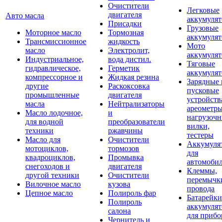
Очистители
Легковые
двигателя
Авто масла
аккумуля
Присадки
Грузовые
Моторное масло
Тормозная
аккумуля
Трансмиссионное
жидкость
Мото
масло
Электролит,
аккумуля
Индустриальное,
вода дистил.
Тяговые
гидравлическое,
Герметик
аккумуля
компрессорное и
Жидкая резина
Зарядные 
другие
Раскоксовка
пусковые
промышленные
двигателя
устройств
масла
Нейтрализаторы
ареометры
Масло лодочное,
и
нагрузоч
для водной
преобразователи
вилки,
техники
ржавчины
тестеры
Масло для
Очистители
Аккумуля
мотоциклов,
тормозов
для
квадроциклов,
Промывка
автомоби
снегоходов и
двигателя
Клеммы,
другой техники
Очистители
перемычк
Вилочное масло
кузова
провода
Цепное масло
Полироль фар
Батарейки
Полироль
аккумуля
салона
для прибо
Чернитель и