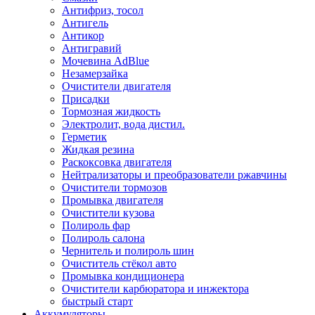
Антифриз, тосол
Антигель
Антикор
Антигравий
Мочевина AdBlue
Незамерзайка
Очистители двигателя
Присадки
Тормозная жидкость
Электролит, вода дистил.
Герметик
Жидкая резина
Раскоксовка двигателя
Нейтрализаторы и преобразователи ржавчины
Очистители тормозов
Промывка двигателя
Очистители кузова
Полироль фар
Полироль салона
Чернитель и полироль шин
Очиститель стёкол авто
Промывка кондиционера
Очистители карбюратора и инжектора
быстрый старт
Аккумуляторы