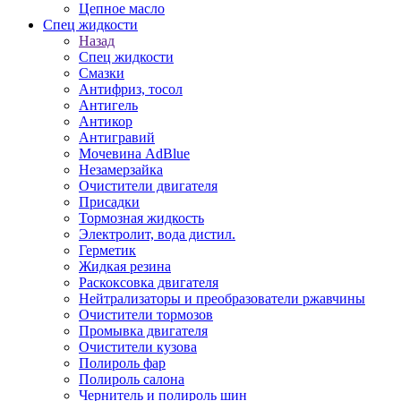
Цепное масло
Спец жидкости
Назад
Спец жидкости
Смазки
Антифриз, тосол
Антигель
Антикор
Антигравий
Мочевина AdBlue
Незамерзайка
Очистители двигателя
Присадки
Тормозная жидкость
Электролит, вода дистил.
Герметик
Жидкая резина
Раскоксовка двигателя
Нейтрализаторы и преобразователи ржавчины
Очистители тормозов
Промывка двигателя
Очистители кузова
Полироль фар
Полироль салона
Чернитель и полироль шин