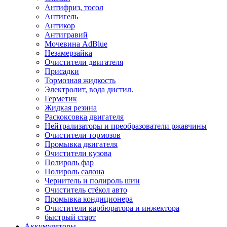
Антифриз, тосол
Антигель
Антикор
Антигравий
Мочевина AdBlue
Незамерзайка
Очистители двигателя
Присадки
Тормозная жидкость
Электролит, вода дистил.
Герметик
Жидкая резина
Раскоксовка двигателя
Нейтрализаторы и преобразователи ржавчины
Очистители тормозов
Промывка двигателя
Очистители кузова
Полироль фар
Полироль салона
Чернитель и полироль шин
Очиститель стёкол авто
Промывка кондиционера
Очистители карбюратора и инжектора
быстрый старт
Аккумуляторы