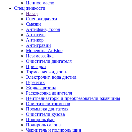
Цепное масло
Спец жидкости
Назад
Спец жидкости
Смазки
Антифриз, тосол
Антигель
Антикор
Антигравий
Мочевина AdBlue
Незамерзайка
Очистители двигателя
Присадки
Тормозная жидкость
Электролит, вода дистил.
Герметик
Жидкая резина
Раскоксовка двигателя
Нейтрализаторы и преобразователи ржавчины
Очистители тормозов
Промывка двигателя
Очистители кузова
Полироль фар
Полироль салона
Чернитель и полироль шин