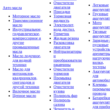
Очистители
Легковые
двигателя
Авто масла
аккумуля
Присадки
Грузовые
Моторное масло
Тормозная
аккумуля
Трансмиссионное
жидкость
Мото
масло
Электролит,
аккумуля
Индустриальное,
вода дистил.
Тяговые
гидравлическое,
Герметик
аккумуля
компрессорное и
Жидкая резина
Зарядные 
другие
Раскоксовка
пусковые
промышленные
двигателя
устройств
масла
Нейтрализаторы
ареометры
Масло лодочное,
и
нагрузоч
для водной
преобразователи
вилки,
техники
ржавчины
тестеры
Масло для
Очистители
Аккумуля
мотоциклов,
тормозов
для
квадроциклов,
Промывка
автомоби
снегоходов и
двигателя
Клеммы,
другой техники
Очистители
перемычк
Вилочное масло
кузова
провода
Цепное масло
Полироль фар
Батарейки
Полироль
аккумуля
салона
для прибо
Чернитель и