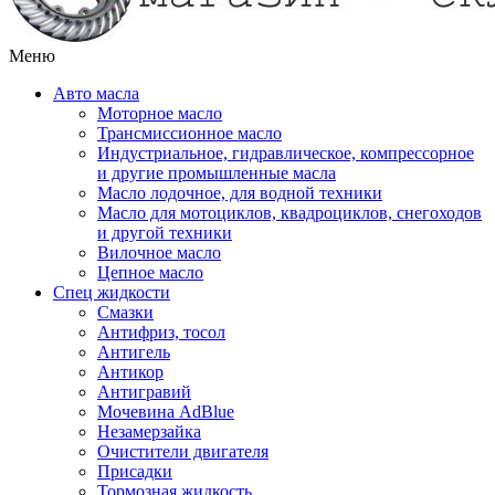
Меню
Авто масла
Моторное масло
Трансмиссионное масло
Индустриальное, гидравлическое, компрессорное
и другие промышленные масла
Масло лодочное, для водной техники
Масло для мотоциклов, квадроциклов, снегоходов
и другой техники
Вилочное масло
Цепное масло
Спец жидкости
Смазки
Антифриз, тосол
Антигель
Антикор
Антигравий
Мочевина AdBlue
Незамерзайка
Очистители двигателя
Присадки
Тормозная жидкость