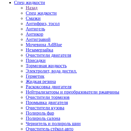
Спец жидкости
Назад
Спец жидкости
Смазки
Антифриз, тосол
Антигель
Антикор
Антигравий
Мочевина AdBlue
Незамерзайка
Очистители двигателя
Присадки
Тормозная жидкость
Электролит, вода дистил.
Герметик
Жидкая резина
Раскоксовка двигателя
Нейтрализаторы и преобразователи ржавчины
Очистители тормозов
Промывка двигателя
Очистители кузова
Полироль фар
Полироль салона
Чернитель и полироль шин
Очиститель стёкол авто