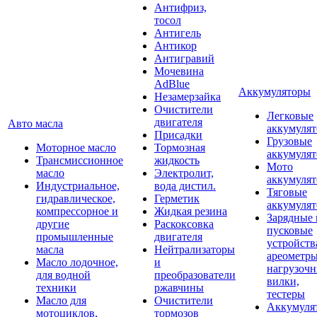
Антифриз,
тосол
Антигель
Антикор
Антигравий
Мочевина
AdBlue
Аккумуляторы
Незамерзайка
Очистители
Легковые
двигателя
Авто масла
аккумуля
Присадки
Грузовые
Моторное масло
Тормозная
аккумуля
Трансмиссионное
жидкость
Мото
масло
Электролит,
аккумуля
Индустриальное,
вода дистил.
Тяговые
гидравлическое,
Герметик
аккумуля
компрессорное и
Жидкая резина
Зарядные 
другие
Раскоксовка
пусковые
промышленные
двигателя
устройств
масла
Нейтрализаторы
ареометры
Масло лодочное,
и
нагрузоч
для водной
преобразователи
вилки,
техники
ржавчины
тестеры
Масло для
Очистители
Аккумуля
мотоциклов,
тормозов