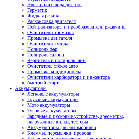
Электролит, вода дистил.
Герметик
Жидкая резина
Раскоксовка двигателя
Нейтрализаторы и преобразователи ржавчины
Очистители тормозов
Промывка двигателя
Очистители кузова
Полироль фар
Полироль салона
Чернитель и полироль шин
Очиститель стёкол авто
Промывка кондиционера
Очистители карбюратора и инжектора
быстрый старт
Аккумуляторы
Легковые аккумуляторы
Грузовые аккумуляторы
Мото аккумуляторы
Тяговые аккумуляторы
Зарядные и пусковые устройства, ареометры,
нагрузочные вилки, тестеры
Аккумуляторы для автомобилей
Клеммы, перемычки, провода
Батарейки и аккумуляторы для приборов