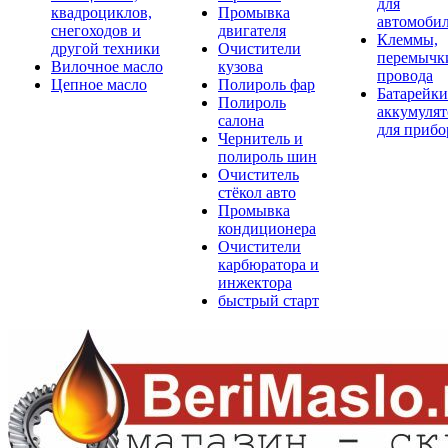
для
квадроциклов,
Промывка
автомоби
снегоходов и
двигателя
Клеммы,
другой техники
Очистители
перемычк
Вилочное масло
кузова
провода
Цепное масло
Полироль фар
Батарейки
Полироль
аккумуля
салона
для прибо
Чернитель и
полироль шин
Очиститель
стёкол авто
Промывка
кондиционера
Очистители
карбюратора и
инжектора
быстрый старт