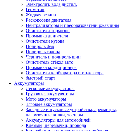
Электролит, вода дистил.
Герметик
Жидкая резина
Раскоксовка двигателя
Нейтрализаторы и преобразователи ржавчины
Очистители тормозов
Промывка двигателя
Очистители кузова
Полироль фар
Полироль салона
Чернитель и полироль шин
Очиститель стёкол авто
Промывка кондиционера
Очистители карбюратора и инжектора
быстрый старт
Аккумуляторы
Легковые аккумуляторы
Грузовые аккумуляторы
Мото аккумуляторы
Тяговые аккумуляторы
Зарядные и пусковые устройства, ареометры,
нагрузочные вилки, тестеры
Аккумуляторы для автомобилей
Клеммы, перемычки, провода
Батарейки и аккумуляторы для приборов