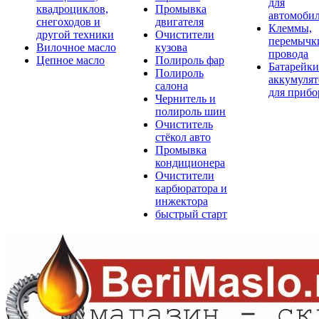
для
квадроциклов,
Промывка
автомоби
снегоходов и
двигателя
Клеммы,
другой техники
Очистители
перемычк
Вилочное масло
кузова
провода
Цепное масло
Полироль фар
Батарейки
Полироль
аккумуля
салона
для прибо
Чернитель и
полироль шин
Очиститель
стёкол авто
Промывка
кондиционера
Очистители
карбюратора и
инжектора
быстрый старт