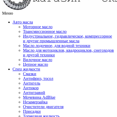
Меню
Авто масла
Моторное масло
Трансмиссионное масло
Индустриальное, гидравлическое, компрессорное
и другие промышленные масла
Масло лодочное, для водной техники
Масло для мотоциклов, квадроциклов, снегоходов
и другой техники
Вилочное масло
Цепное масло
Спец жидкости
Смазки
Антифриз, тосол
Антигель
Антикор
Антигравий
Мочевина AdBlue
Незамерзайка
Очистители двигателя
Присадки
Тормозная жидкость