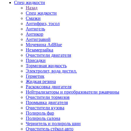
Спец жидкости
Назад
Спец жидкости
Смазки
Антифриз, тосол
Антигель
Антикор
Антигравий
Мочевина AdBlue
Незамерзайка
Очистители двигателя
Присадки
Тормозная жидкость
Электролит, вода дистил.
Герметик
Жидкая резина
Раскоксовка двигателя
Нейтрализаторы и преобразователи ржавчины
Очистители тормозов
Промывка двигателя
Очистители кузова
Полироль фар
Полироль салона
Чернитель и полироль шин
Очиститель стёкол авто