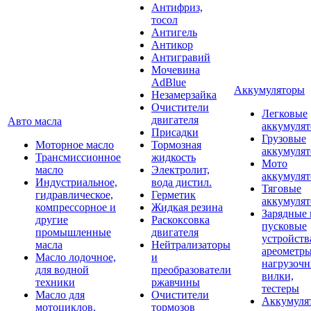
Антифриз,
тосол
Антигель
Антикор
Антигравий
Мочевина
AdBlue
Аккумуляторы
Незамерзайка
Очистители
Легковые
двигателя
Авто масла
аккумуля
Присадки
Грузовые
Моторное масло
Тормозная
аккумуля
Трансмиссионное
жидкость
Мото
масло
Электролит,
аккумуля
Индустриальное,
вода дистил.
Тяговые
гидравлическое,
Герметик
аккумуля
компрессорное и
Жидкая резина
Зарядные 
другие
Раскоксовка
пусковые
промышленные
двигателя
устройств
масла
Нейтрализаторы
ареометры
Масло лодочное,
и
нагрузоч
для водной
преобразователи
вилки,
техники
ржавчины
тестеры
Масло для
Очистители
Аккумуля
мотоциклов,
тормозов