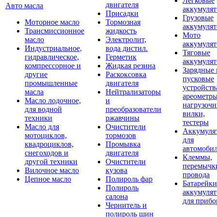
Легковые
двигателя
Авто масла
аккумуля
Присадки
Грузовые
Моторное масло
Тормозная
аккумуля
Трансмиссионное
жидкость
Мото
масло
Электролит,
аккумуля
Индустриальное,
вода дистил.
Тяговые
гидравлическое,
Герметик
аккумуля
компрессорное и
Жидкая резина
Зарядные 
другие
Раскоксовка
пусковые
промышленные
двигателя
устройств
масла
Нейтрализаторы
ареометры
Масло лодочное,
и
нагрузоч
для водной
преобразователи
вилки,
техники
ржавчины
тестеры
Масло для
Очистители
Аккумуля
мотоциклов,
тормозов
для
квадроциклов,
Промывка
автомоби
снегоходов и
двигателя
Клеммы,
другой техники
Очистители
перемычк
Вилочное масло
кузова
провода
Цепное масло
Полироль фар
Батарейки
Полироль
аккумуля
салона
для прибо
Чернитель и
полироль шин