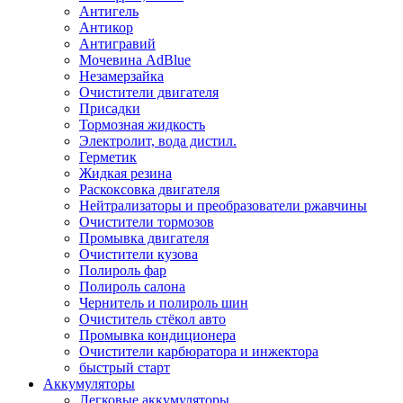
Антигель
Антикор
Антигравий
Мочевина AdBlue
Незамерзайка
Очистители двигателя
Присадки
Тормозная жидкость
Электролит, вода дистил.
Герметик
Жидкая резина
Раскоксовка двигателя
Нейтрализаторы и преобразователи ржавчины
Очистители тормозов
Промывка двигателя
Очистители кузова
Полироль фар
Полироль салона
Чернитель и полироль шин
Очиститель стёкол авто
Промывка кондиционера
Очистители карбюратора и инжектора
быстрый старт
Аккумуляторы
Легковые аккумуляторы