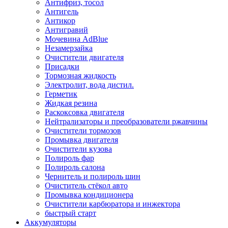
Антифриз, тосол
Антигель
Антикор
Антигравий
Мочевина AdBlue
Незамерзайка
Очистители двигателя
Присадки
Тормозная жидкость
Электролит, вода дистил.
Герметик
Жидкая резина
Раскоксовка двигателя
Нейтрализаторы и преобразователи ржавчины
Очистители тормозов
Промывка двигателя
Очистители кузова
Полироль фар
Полироль салона
Чернитель и полироль шин
Очиститель стёкол авто
Промывка кондиционера
Очистители карбюратора и инжектора
быстрый старт
Аккумуляторы