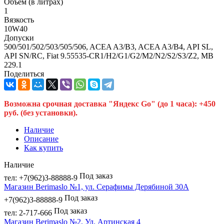
Объем (в литрах)
1
Вязкость
10W40
Допуски
500/501/502/503/505/506, ACEA A3/B3, ACEA A3/B4, API SL,
API SN/RC, Fiat 9.55535-CR1/H2/G1/G2/M2/N2/S2/S3/Z2, MB
229.1
Поделиться
Возможна срочная доставка "Яндекс Go" (до 1 часа): +450
руб. (без установки).
Наличие
Описание
Как купить
Наличие
Под заказ
тел: +7(962)3-88888-9
Магазин Berimaslo №1, ул. Серафимы Дерябиной 30А
Под заказ
+7(962)3-88888-9
Под заказ
тел: 2-717-666
Магазин Berimaslo №2, Ул. Артинская 4