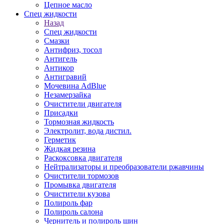
Цепное масло
Спец жидкости
Назад
Спец жидкости
Смазки
Антифриз, тосол
Антигель
Антикор
Антигравий
Мочевина AdBlue
Незамерзайка
Очистители двигателя
Присадки
Тормозная жидкость
Электролит, вода дистил.
Герметик
Жидкая резина
Раскоксовка двигателя
Нейтрализаторы и преобразователи ржавчины
Очистители тормозов
Промывка двигателя
Очистители кузова
Полироль фар
Полироль салона
Чернитель и полироль шин