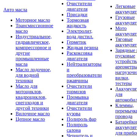
Очистители
Легковые
двигателя
Авто масла
аккумуля
Присадки
Грузовые
Моторное масло
Тормозная
аккумуля
Трансмиссионное
жидкость
Мото
масло
Электролит,
аккумуля
Индустриальное,
вода дистил.
Тяговые
гидравлическое,
Герметик
аккумуля
компрессорное и
Жидкая резина
Зарядные 
другие
Раскоксовка
пусковые
промышленные
двигателя
устройств
масла
Нейтрализаторы
ареометры
Масло лодочное,
и
нагрузоч
для водной
преобразователи
вилки,
техники
ржавчины
тестеры
Масло для
Очистители
Аккумуля
мотоциклов,
тормозов
для
квадроциклов,
Промывка
автомоби
снегоходов и
двигателя
Клеммы,
другой техники
Очистители
перемычк
Вилочное масло
кузова
провода
Цепное масло
Полироль фар
Батарейки
Полироль
аккумуля
салона
для прибо
Чернитель и