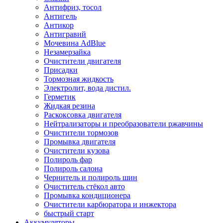
Антифриз, тосол
Антигель
Антикор
Антигравий
Мочевина AdBlue
Незамерзайка
Очистители двигателя
Присадки
Тормозная жидкость
Электролит, вода дистил.
Герметик
Жидкая резина
Раскоксовка двигателя
Нейтрализаторы и преобразователи ржавчины
Очистители тормозов
Промывка двигателя
Очистители кузова
Полироль фар
Полироль салона
Чернитель и полироль шин
Очиститель стёкол авто
Промывка кондиционера
Очистители карбюратора и инжектора
быстрый старт
Аккумуляторы