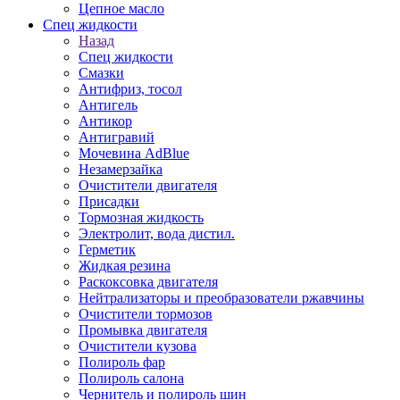
Цепное масло
Спец жидкости
Назад
Спец жидкости
Смазки
Антифриз, тосол
Антигель
Антикор
Антигравий
Мочевина AdBlue
Незамерзайка
Очистители двигателя
Присадки
Тормозная жидкость
Электролит, вода дистил.
Герметик
Жидкая резина
Раскоксовка двигателя
Нейтрализаторы и преобразователи ржавчины
Очистители тормозов
Промывка двигателя
Очистители кузова
Полироль фар
Полироль салона
Чернитель и полироль шин