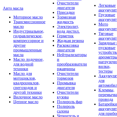
Очистители
Легковые
двигателя
Авто масла
аккумуля
Присадки
Грузовые
Моторное масло
Тормозная
аккумуля
Трансмиссионное
жидкость
Мото
масло
Электролит,
аккумуля
Индустриальное,
вода дистил.
Тяговые
гидравлическое,
Герметик
аккумуля
компрессорное и
Жидкая резина
Зарядные 
другие
Раскоксовка
пусковые
промышленные
двигателя
устройств
масла
Нейтрализаторы
ареометры
Масло лодочное,
и
нагрузоч
для водной
преобразователи
вилки,
техники
ржавчины
тестеры
Масло для
Очистители
Аккумуля
мотоциклов,
тормозов
для
квадроциклов,
Промывка
автомоби
снегоходов и
двигателя
Клеммы,
другой техники
Очистители
перемычк
Вилочное масло
кузова
провода
Цепное масло
Полироль фар
Батарейки
Полироль
аккумуля
салона
для прибо
Чернитель и