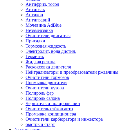
Антифриз, тосол
Антигель
Антикор
Антигравий
Мочевина AdBlue
Незамерзайка
Очистители двигателя
Присадки
Тормозная жидкость
Электролит, вода дистил.
Герметик
Жидкая резина
Раскоксовка двигателя
Нейтрализаторы и преобразователи ржавчины
Очистители тормозов
Промывка двигателя
Очистители кузова
Полироль фар
Полироль салона
Чернитель и полироль шин
Очиститель стёкол авто
Промывка кондиционера
Очистители карбюратора и инжектора
быстрый старт
Аккумуляторы