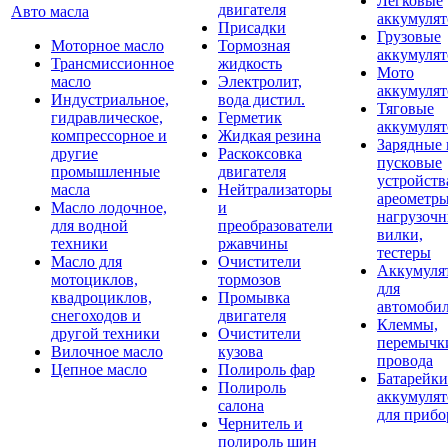
Легковые
двигателя
Авто масла
аккумуля
Присадки
Грузовые
Моторное масло
Тормозная
аккумуля
Трансмиссионное
жидкость
Мото
масло
Электролит,
аккумуля
Индустриальное,
вода дистил.
Тяговые
гидравлическое,
Герметик
аккумуля
компрессорное и
Жидкая резина
Зарядные 
другие
Раскоксовка
пусковые
промышленные
двигателя
устройств
масла
Нейтрализаторы
ареометры
Масло лодочное,
и
нагрузоч
для водной
преобразователи
вилки,
техники
ржавчины
тестеры
Масло для
Очистители
Аккумуля
мотоциклов,
тормозов
для
квадроциклов,
Промывка
автомоби
снегоходов и
двигателя
Клеммы,
другой техники
Очистители
перемычк
Вилочное масло
кузова
провода
Цепное масло
Полироль фар
Батарейки
Полироль
аккумуля
салона
для прибо
Чернитель и
полироль шин