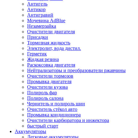
Антигель
Антикор
Антигравий
Мочевина AdBlue
Незамерзайка
Очистители двигателя
Присадки
Тормозная жидкость
Электролит, вода дистил.
Герметик
Жидкая резина
Раскоксовка двигателя
Нейтрализаторы и преобразователи ржавчины
Очистители тормозов
Промывка двигателя
Очистители кузова
Полироль фар
Полироль салона
Чернитель и полироль шин
Очиститель стёкол авто
Промывка кондиционера
Очистители карбюратора и инжектора
быстрый старт
Аккумуляторы
Легковые аккумуляторы