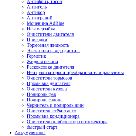
Антифриз, тосол
Антигель
Антикор
Антигравий
Мочевина AdBlue
Незамерзайка
Очистители двигателя
Присадки
Тормозная жидкость
Электролит, вода дистил.
Герметик
Жидкая резина
Раскоксовка двигателя
Нейтрализаторы и преобразователи ржавчины
Очистители тормозов
Промывка двигателя
Очистители кузова
Полироль фар
Полироль салона
Чернитель и полироль шин
Очиститель стёкол авто
Промывка кондиционера
Очистители карбюратора и инжектора
быстрый старт
Аккумуляторы