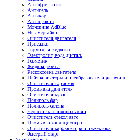
Антифриз, тосол
Антигель
Антикор
Антигравий
Мочевина AdBlue
Незамерзайка
Очистители двигателя
Присадки
Тормозная жидкость
Электролит, вода дистил.
Герметик
Жидкая резина
Раскоксовка двигателя
Нейтрализаторы и преобразователи ржавчины
Очистители тормозов
Промывка двигателя
Очистители кузова
Полироль фар
Полироль салона
Чернитель и полироль шин
Очиститель стёкол авто
Промывка кондиционера
Очистители карбюратора и инжектора
быстрый старт
Аккумуляторы