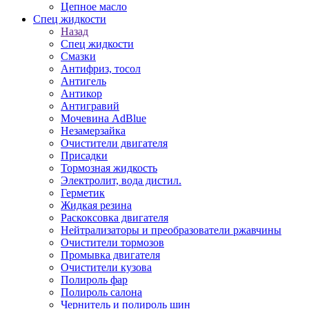
Цепное масло
Спец жидкости
Назад
Спец жидкости
Смазки
Антифриз, тосол
Антигель
Антикор
Антигравий
Мочевина AdBlue
Незамерзайка
Очистители двигателя
Присадки
Тормозная жидкость
Электролит, вода дистил.
Герметик
Жидкая резина
Раскоксовка двигателя
Нейтрализаторы и преобразователи ржавчины
Очистители тормозов
Промывка двигателя
Очистители кузова
Полироль фар
Полироль салона
Чернитель и полироль шин