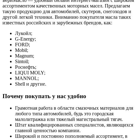
БериМасло — удобный онлайн интернет-магазин с широким
ассортиментом качественных моторных масел. Предлагаем
такую продукцию для автомобилей, скутеров, снегоходов и
другой легкой техники. Вниманию покупателя масла таких
известных российских и зарубежных брендов, как:
Лукойл;
G-Energy;
FORD;
Mobil;
Magnum;
Sintoil;
Роснефть;
LIQUI MOLY;
MANNOL;
Shell и другие.
Почему покупать у нас удобно
Грамотная работа в области смазочных материалов для
любого типа автомобилей, будь это городская
малолитражка или тяжелый магистральный тягач.
Штат квалифицированных специалистов, являющихся
главной ценностью компании.
Широкий и постоянно пополняемый ассортимент, в