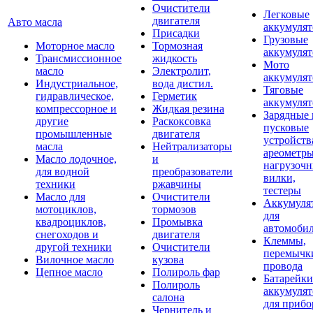
Очистители
Легковые
двигателя
Авто масла
аккумуля
Присадки
Грузовые
Моторное масло
Тормозная
аккумуля
Трансмиссионное
жидкость
Мото
масло
Электролит,
аккумуля
Индустриальное,
вода дистил.
Тяговые
гидравлическое,
Герметик
аккумуля
компрессорное и
Жидкая резина
Зарядные 
другие
Раскоксовка
пусковые
промышленные
двигателя
устройств
масла
Нейтрализаторы
ареометры
Масло лодочное,
и
нагрузоч
для водной
преобразователи
вилки,
техники
ржавчины
тестеры
Масло для
Очистители
Аккумуля
мотоциклов,
тормозов
для
квадроциклов,
Промывка
автомоби
снегоходов и
двигателя
Клеммы,
другой техники
Очистители
перемычк
Вилочное масло
кузова
провода
Цепное масло
Полироль фар
Батарейки
Полироль
аккумуля
салона
для прибо
Чернитель и