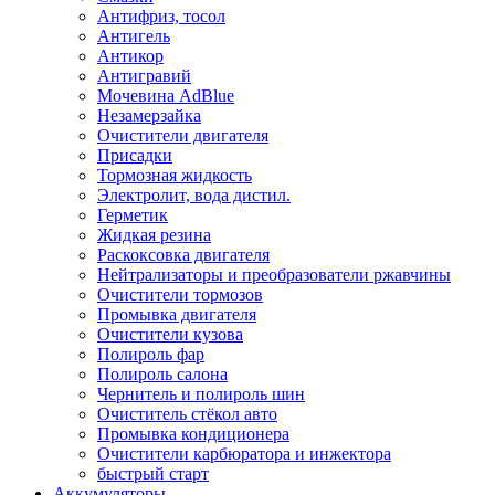
Антифриз, тосол
Антигель
Антикор
Антигравий
Мочевина AdBlue
Незамерзайка
Очистители двигателя
Присадки
Тормозная жидкость
Электролит, вода дистил.
Герметик
Жидкая резина
Раскоксовка двигателя
Нейтрализаторы и преобразователи ржавчины
Очистители тормозов
Промывка двигателя
Очистители кузова
Полироль фар
Полироль салона
Чернитель и полироль шин
Очиститель стёкол авто
Промывка кондиционера
Очистители карбюратора и инжектора
быстрый старт
Аккумуляторы