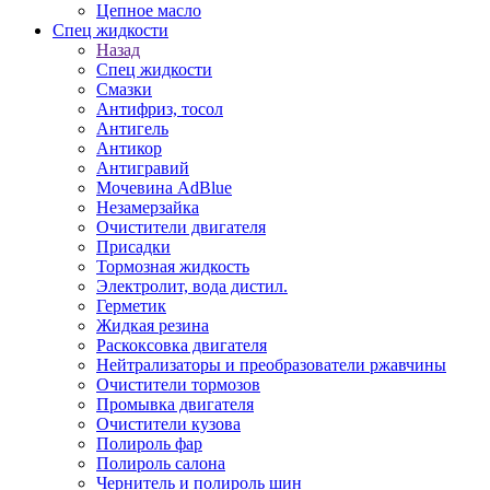
Цепное масло
Спец жидкости
Назад
Спец жидкости
Смазки
Антифриз, тосол
Антигель
Антикор
Антигравий
Мочевина AdBlue
Незамерзайка
Очистители двигателя
Присадки
Тормозная жидкость
Электролит, вода дистил.
Герметик
Жидкая резина
Раскоксовка двигателя
Нейтрализаторы и преобразователи ржавчины
Очистители тормозов
Промывка двигателя
Очистители кузова
Полироль фар
Полироль салона
Чернитель и полироль шин