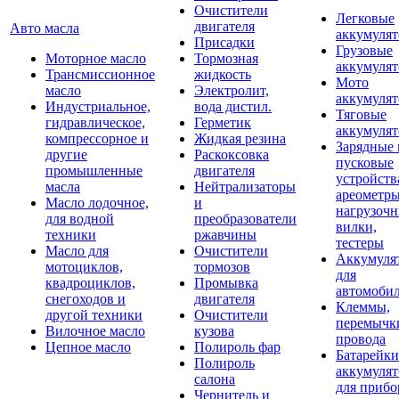
Очистители
Легковые
двигателя
Авто масла
аккумуля
Присадки
Грузовые
Моторное масло
Тормозная
аккумуля
Трансмиссионное
жидкость
Мото
масло
Электролит,
аккумуля
Индустриальное,
вода дистил.
Тяговые
гидравлическое,
Герметик
аккумуля
компрессорное и
Жидкая резина
Зарядные 
другие
Раскоксовка
пусковые
промышленные
двигателя
устройств
масла
Нейтрализаторы
ареометры
Масло лодочное,
и
нагрузоч
для водной
преобразователи
вилки,
техники
ржавчины
тестеры
Масло для
Очистители
Аккумуля
мотоциклов,
тормозов
для
квадроциклов,
Промывка
автомоби
снегоходов и
двигателя
Клеммы,
другой техники
Очистители
перемычк
Вилочное масло
кузова
провода
Цепное масло
Полироль фар
Батарейки
Полироль
аккумуля
салона
для прибо
Чернитель и