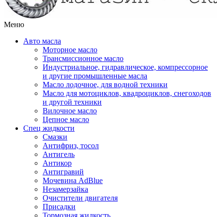
Меню
Авто масла
Моторное масло
Трансмиссионное масло
Индустриальное, гидравлическое, компрессорное
и другие промышленные масла
Масло лодочное, для водной техники
Масло для мотоциклов, квадроциклов, снегоходов
и другой техники
Вилочное масло
Цепное масло
Спец жидкости
Смазки
Антифриз, тосол
Антигель
Антикор
Антигравий
Мочевина AdBlue
Незамерзайка
Очистители двигателя
Присадки
Тормозная жидкость