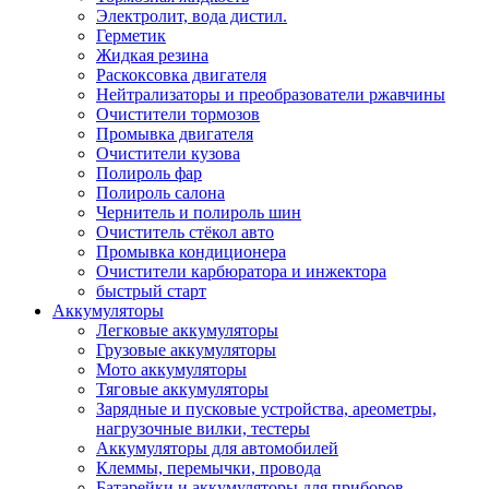
Электролит, вода дистил.
Герметик
Жидкая резина
Раскоксовка двигателя
Нейтрализаторы и преобразователи ржавчины
Очистители тормозов
Промывка двигателя
Очистители кузова
Полироль фар
Полироль салона
Чернитель и полироль шин
Очиститель стёкол авто
Промывка кондиционера
Очистители карбюратора и инжектора
быстрый старт
Аккумуляторы
Легковые аккумуляторы
Грузовые аккумуляторы
Мото аккумуляторы
Тяговые аккумуляторы
Зарядные и пусковые устройства, ареометры,
нагрузочные вилки, тестеры
Аккумуляторы для автомобилей
Клеммы, перемычки, провода
Батарейки и аккумуляторы для приборов