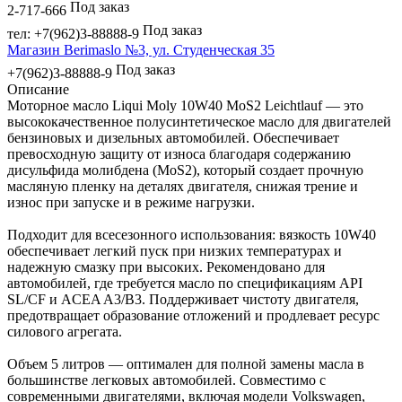
Под заказ
2-717-666
Под заказ
тел: +7(962)3-88888-9
Магазин Berimaslo №3, ул. Студенческая 35
Под заказ
+7(962)3-88888-9
Описание
Моторное масло Liqui Moly 10W40 MoS2 Leichtlauf — это
высококачественное полусинтетическое масло для двигателей
бензиновых и дизельных автомобилей. Обеспечивает
превосходную защиту от износа благодаря содержанию
дисульфида молибдена (MoS2), который создает прочную
масляную пленку на деталях двигателя, снижая трение и
износ при запуске и в режиме нагрузки.
Подходит для всесезонного использования: вязкость 10W40
обеспечивает легкий пуск при низких температурах и
надежную смазку при высоких. Рекомендовано для
автомобилей, где требуется масло по спецификациям API
SL/CF и ACEA A3/B3. Поддерживает чистоту двигателя,
предотвращает образование отложений и продлевает ресурс
силового агрегата.
Объем 5 литров — оптимален для полной замены масла в
большинстве легковых автомобилей. Совместимо с
современными двигателями, включая модели Volkswagen,