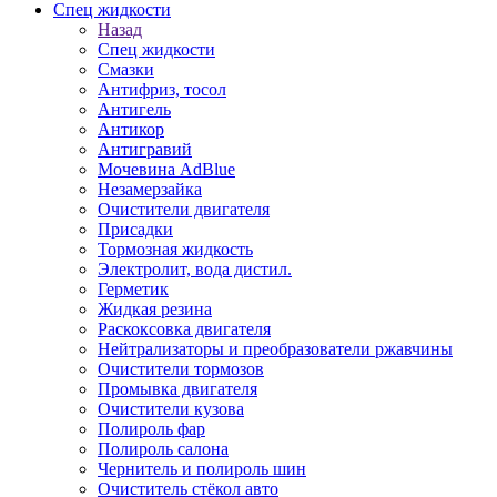
Спец жидкости
Назад
Спец жидкости
Смазки
Антифриз, тосол
Антигель
Антикор
Антигравий
Мочевина AdBlue
Незамерзайка
Очистители двигателя
Присадки
Тормозная жидкость
Электролит, вода дистил.
Герметик
Жидкая резина
Раскоксовка двигателя
Нейтрализаторы и преобразователи ржавчины
Очистители тормозов
Промывка двигателя
Очистители кузова
Полироль фар
Полироль салона
Чернитель и полироль шин
Очиститель стёкол авто