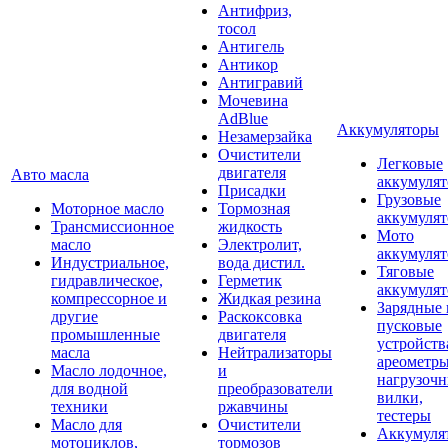
Антифриз,
тосол
Антигель
Антикор
Антигравий
Мочевина
AdBlue
Аккумуляторы
Незамерзайка
Очистители
Легковые
двигателя
Авто масла
аккумуля
Присадки
Грузовые
Моторное масло
Тормозная
аккумуля
Трансмиссионное
жидкость
Мото
масло
Электролит,
аккумуля
Индустриальное,
вода дистил.
Тяговые
гидравлическое,
Герметик
аккумуля
компрессорное и
Жидкая резина
Зарядные 
другие
Раскоксовка
пусковые
промышленные
двигателя
устройств
масла
Нейтрализаторы
ареометры
Масло лодочное,
и
нагрузоч
для водной
преобразователи
вилки,
техники
ржавчины
тестеры
Масло для
Очистители
Аккумуля
мотоциклов,
тормозов