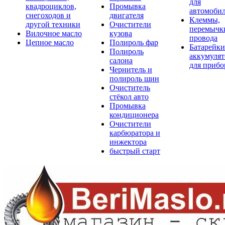
для
квадроциклов,
Промывка
автомоби
снегоходов и
двигателя
Клеммы,
другой техники
Очистители
перемычк
Вилочное масло
кузова
провода
Цепное масло
Полироль фар
Батарейки
Полироль
аккумуля
салона
для прибо
Чернитель и
полироль шин
Очиститель
стёкол авто
Промывка
кондиционера
Очистители
карбюратора и
инжектора
быстрый старт