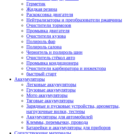
Герметик
Жидкая резина
Раскоксовка двигателя
Нейтрализаторы и преобразователи ржавчины
Очистители тормозов
Промывка двигателя
Очистители кузова
Полироль фар
Полироль салона
Чернитель и полироль шин
Очиститель стёкол авто
Промывка кондиционера
Очистители карбюратора и инжектора
быстрый старт
Аккумуляторы
Легковые аккумуляторы
Грузовые аккумуляторы
Мото аккумуляторы
Тяговые аккумуляторы
Зарядные и пусковые устройства, ареометры,
нагрузочные вилки, тестеры
Аккумуляторы для автомобилей
Клеммы, перемычки, провода
Батарейки и аккумуляторы для приборов
Сопутствующие материалы