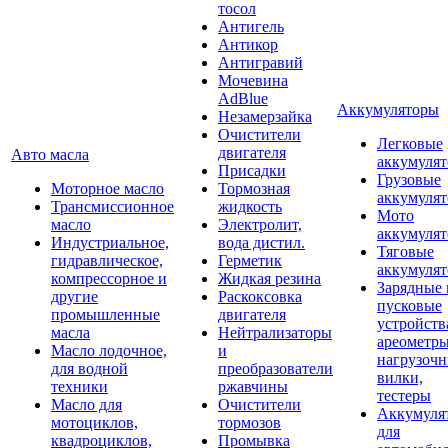
тосол
Антигель
Антикор
Антигравий
Мочевина
AdBlue
Аккумуляторы
Незамерзайка
Очистители
Легковые
двигателя
Авто масла
аккумуля
Присадки
Грузовые
Моторное масло
Тормозная
аккумуля
Трансмиссионное
жидкость
Мото
масло
Электролит,
аккумуля
Индустриальное,
вода дистил.
Тяговые
гидравлическое,
Герметик
аккумуля
компрессорное и
Жидкая резина
Зарядные 
другие
Раскоксовка
пусковые
промышленные
двигателя
устройств
масла
Нейтрализаторы
ареометры
Масло лодочное,
и
нагрузоч
для водной
преобразователи
вилки,
техники
ржавчины
тестеры
Масло для
Очистители
Аккумуля
мотоциклов,
тормозов
для
квадроциклов,
Промывка