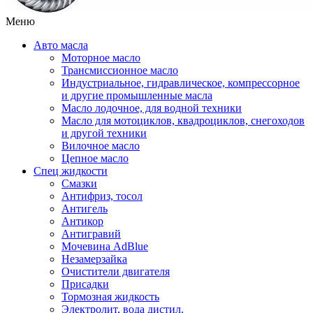
Меню
Авто масла
Моторное масло
Трансмиссионное масло
Индустриальное, гидравлическое, компрессорное
и другие промышленные масла
Масло лодочное, для водной техники
Масло для мотоциклов, квадроциклов, снегоходов
и другой техники
Вилочное масло
Цепное масло
Спец жидкости
Смазки
Антифриз, тосол
Антигель
Антикор
Антигравий
Мочевина AdBlue
Незамерзайка
Очистители двигателя
Присадки
Тормозная жидкость
Электролит, вода дистил.