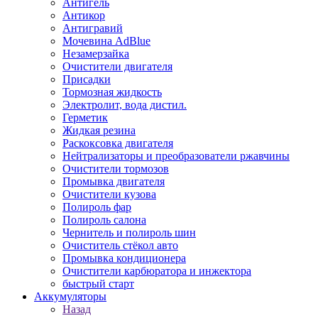
Антигель
Антикор
Антигравий
Мочевина AdBlue
Незамерзайка
Очистители двигателя
Присадки
Тормозная жидкость
Электролит, вода дистил.
Герметик
Жидкая резина
Раскоксовка двигателя
Нейтрализаторы и преобразователи ржавчины
Очистители тормозов
Промывка двигателя
Очистители кузова
Полироль фар
Полироль салона
Чернитель и полироль шин
Очиститель стёкол авто
Промывка кондиционера
Очистители карбюратора и инжектора
быстрый старт
Аккумуляторы
Назад