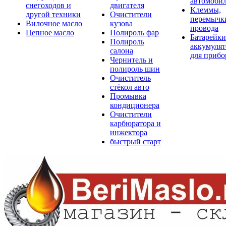
автомоби
снегоходов и
двигателя
Клеммы,
другой техники
Очистители
перемычк
Вилочное масло
кузова
провода
Цепное масло
Полироль фар
Батарейки
Полироль
аккумуля
салона
для прибо
Чернитель и
полироль шин
Очиститель
стёкол авто
Промывка
кондиционера
Очистители
карбюратора и
инжектора
быстрый старт