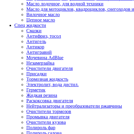
Масло лодочное, для водной техники
Масло для мотоциклов, квадроциклов, снегоходов 
Вилочное масло
Цепное масло
Спец жидкости
Смазки
Антифриз, тосол
Антигель
Антикор
Антигравий
Мочевина AdBlue
Незамерзайка
Очистители двигателя
Присадки
Тормозная жидкость
Электролит, вода дистил.
Герметик
Жидкая резина
Раскоксовка двигателя
Нейтрализаторы и преобразователи ржавчины
Очистители тормозов
Промывка двигателя
Очистители кузова
Полироль фар
Полироль салона