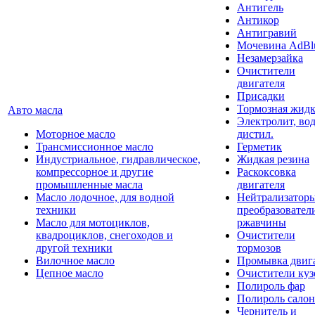
Антигель
Антикор
Антигравий
Мочевина AdBl
Незамерзайка
Очистители
двигателя
Присадки
Тормозная жидк
Авто масла
Электролит, во
Моторное масло
дистил.
Трансмиссионное масло
Герметик
Индустриальное, гидравлическое,
Жидкая резина
компрессорное и другие
Раскоксовка
промышленные масла
двигателя
Масло лодочное, для водной
Нейтрализатор
техники
преобразовател
Масло для мотоциклов,
ржавчины
квадроциклов, снегоходов и
Очистители
другой техники
тормозов
Вилочное масло
Промывка двиг
Цепное масло
Очистители куз
Полироль фар
Полироль салон
Чернитель и