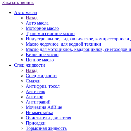
Заказать звонок
Авто масла
Назад
Авто масла
Моторное масло
Трансмиссионное масло
Индустриальное, гидравлическое, компрессорное 
Масло лодочное, для водной техники
Масло для мотоциклов, квадроциклов, снегоходов 
Вилочное масло
Цепное масло
Спец жидкости
Назад
Спец жидкости
Смазки
Антифриз, тосол
Антигель
Антикор
Антигравий
Мочевина AdBlue
Незамерзайка
Очистители двигателя
Присадки
Тормозная жидкость