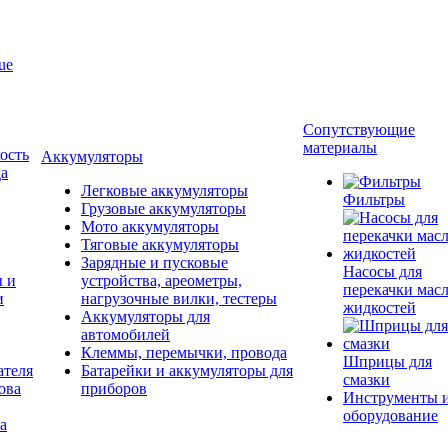
ue
Сопутствующие
материалы
ость
Аккумуляторы
да
Легковые аккумуляторы
Фильтры
Грузовые аккумуляторы
Мото аккумуляторы
Тяговые аккумуляторы
Зарядные и пусковые
Насосы для
ы и
устройства, ареометры,
перекачки масл
и
нагрузочные вилки, тестеры
жидкостей
Аккумуляторы для
автомобилей
Клеммы, перемычки, провода
Шприцы для
ателя
Батарейки и аккумуляторы для
смазки
ова
приборов
Инструменты 
оборудование
а