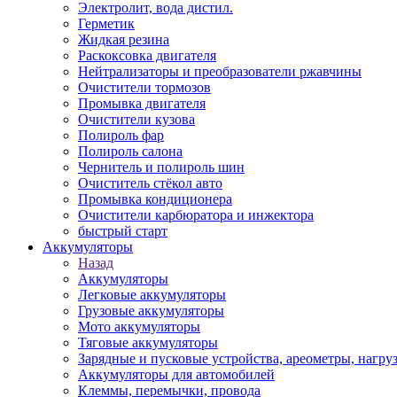
Электролит, вода дистил.
Герметик
Жидкая резина
Раскоксовка двигателя
Нейтрализаторы и преобразователи ржавчины
Очистители тормозов
Промывка двигателя
Очистители кузова
Полироль фар
Полироль салона
Чернитель и полироль шин
Очиститель стёкол авто
Промывка кондиционера
Очистители карбюратора и инжектора
быстрый старт
Аккумуляторы
Назад
Аккумуляторы
Легковые аккумуляторы
Грузовые аккумуляторы
Мото аккумуляторы
Тяговые аккумуляторы
Зарядные и пусковые устройства, ареометры, нагру
Аккумуляторы для автомобилей
Клеммы, перемычки, провода