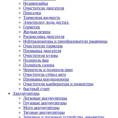
Незамерзайка
Очистители двигателя
Присадки
Тормозная жидкость
Электролит, вода дистил.
Герметик
Жидкая резина
Раскоксовка двигателя
Нейтрализаторы и преобразователи ржавчины
Очистители тормозов
Промывка двигателя
Очистители кузова
Полироль фар
Полироль салона
Чернитель и полироль шин
Очиститель стёкол авто
Промывка кондиционера
Очистители карбюратора и инжектора
быстрый старт
Аккумуляторы
Легковые аккумуляторы
Грузовые аккумуляторы
Мото аккумуляторы
Тяговые аккумуляторы
Зарядные и пусковые устройства, ареометры,