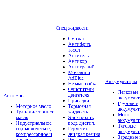
Спец жидкости
Смазки
Антифриз,
тосол
Антигель
Антикор
Антигравий
Мочевина
AdBlue
Аккумуляторы
Незамерзайка
Очистители
Легковые
двигателя
Авто масла
аккумуля
Присадки
Грузовые
Моторное масло
Тормозная
аккумуля
Трансмиссионное
жидкость
Мото
масло
Электролит,
аккумуля
Индустриальное,
вода дистил.
Тяговые
гидравлическое,
Герметик
аккумуля
компрессорное и
Жидкая резина
Зарядные 
другие
Раскоксовка