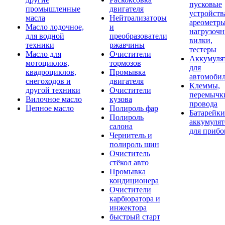
пусковые
промышленные
двигателя
устройств
масла
Нейтрализаторы
ареометры
Масло лодочное,
и
нагрузоч
для водной
преобразователи
вилки,
техники
ржавчины
тестеры
Масло для
Очистители
Аккумуля
мотоциклов,
тормозов
для
квадроциклов,
Промывка
автомоби
снегоходов и
двигателя
Клеммы,
другой техники
Очистители
перемычк
Вилочное масло
кузова
провода
Цепное масло
Полироль фар
Батарейки
Полироль
аккумуля
салона
для прибо
Чернитель и
полироль шин
Очиститель
стёкол авто
Промывка
кондиционера
Очистители
карбюратора и
инжектора
быстрый старт