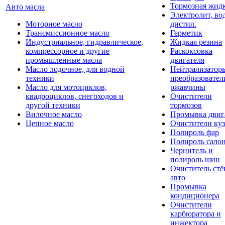
Тормозная жидк
Авто масла
Электролит, во
Моторное масло
дистил.
Трансмиссионное масло
Герметик
Индустриальное, гидравлическое,
Жидкая резина
компрессорное и другие
Раскоксовка
промышленные масла
двигателя
Масло лодочное, для водной
Нейтрализатор
техники
преобразовател
Масло для мотоциклов,
ржавчины
квадроциклов, снегоходов и
Очистители
другой техники
тормозов
Вилочное масло
Промывка двиг
Цепное масло
Очистители куз
Полироль фар
Полироль сало
Чернитель и
полироль шин
Очиститель стё
авто
Промывка
кондиционера
Очистители
карбюратора и
инжектора