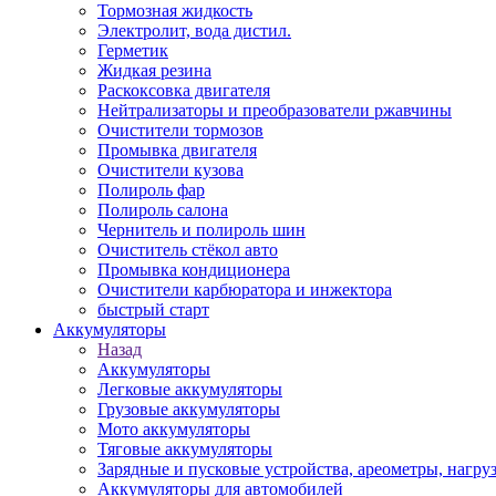
Тормозная жидкость
Электролит, вода дистил.
Герметик
Жидкая резина
Раскоксовка двигателя
Нейтрализаторы и преобразователи ржавчины
Очистители тормозов
Промывка двигателя
Очистители кузова
Полироль фар
Полироль салона
Чернитель и полироль шин
Очиститель стёкол авто
Промывка кондиционера
Очистители карбюратора и инжектора
быстрый старт
Аккумуляторы
Назад
Аккумуляторы
Легковые аккумуляторы
Грузовые аккумуляторы
Мото аккумуляторы
Тяговые аккумуляторы
Зарядные и пусковые устройства, ареометры, нагру
Аккумуляторы для автомобилей