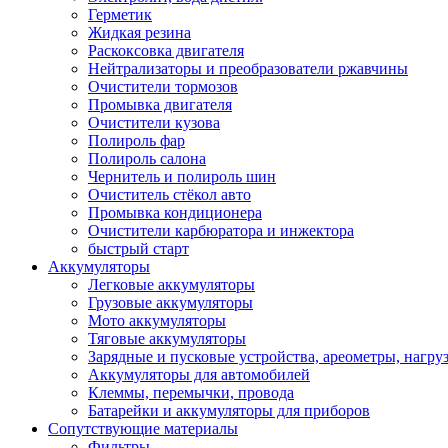
Герметик
Жидкая резина
Раскоксовка двигателя
Нейтрализаторы и преобразователи ржавчины
Очистители тормозов
Промывка двигателя
Очистители кузова
Полироль фар
Полироль салона
Чернитель и полироль шин
Очиститель стёкол авто
Промывка кондиционера
Очистители карбюратора и инжектора
быстрый старт
Аккумуляторы
Легковые аккумуляторы
Грузовые аккумуляторы
Мото аккумуляторы
Тяговые аккумуляторы
Зарядные и пусковые устройства, ареометры, нагру
Аккумуляторы для автомобилей
Клеммы, перемычки, провода
Батарейки и аккумуляторы для приборов
Сопутствующие материалы
Фильтры