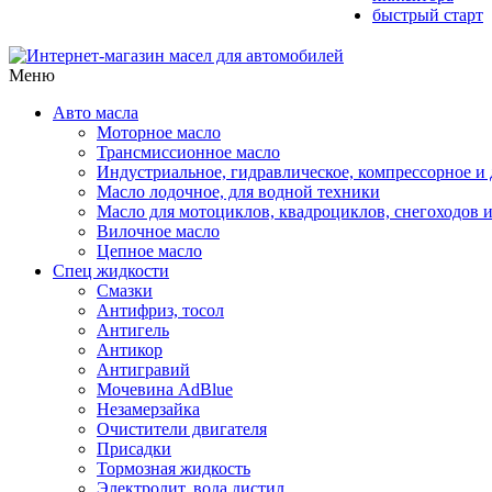
быстрый старт
Меню
Авто масла
Моторное масло
Трансмиссионное масло
Индустриальное, гидравлическое, компрессорное 
Масло лодочное, для водной техники
Масло для мотоциклов, квадроциклов, снегоходов 
Вилочное масло
Цепное масло
Спец жидкости
Смазки
Антифриз, тосол
Антигель
Антикор
Антигравий
Мочевина AdBlue
Незамерзайка
Очистители двигателя
Присадки
Тормозная жидкость
Электролит, вода дистил.