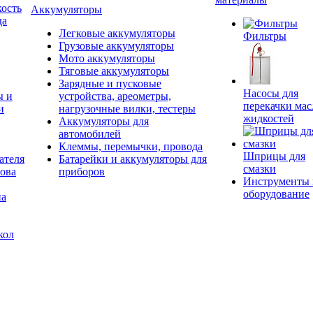
ость
Аккумуляторы
да
Легковые аккумуляторы
Фильтры
Грузовые аккумуляторы
Мото аккумуляторы
Тяговые аккумуляторы
Зарядные и пусковые
Насосы для
ы и
устройства, ареометры,
перекачки мас
и
нагрузочные вилки, тестеры
жидкостей
Аккумуляторы для
автомобилей
Клеммы, перемычки, провода
Шприцы для
ателя
Батарейки и аккумуляторы для
смазки
ова
приборов
Инструменты 
оборудование
на
кол