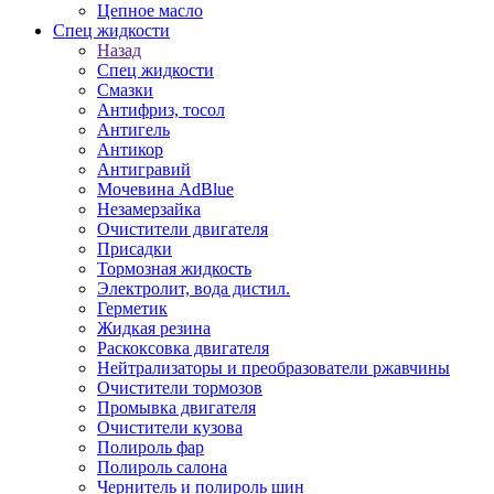
Цепное масло
Спец жидкости
Назад
Спец жидкости
Смазки
Антифриз, тосол
Антигель
Антикор
Антигравий
Мочевина AdBlue
Незамерзайка
Очистители двигателя
Присадки
Тормозная жидкость
Электролит, вода дистил.
Герметик
Жидкая резина
Раскоксовка двигателя
Нейтрализаторы и преобразователи ржавчины
Очистители тормозов
Промывка двигателя
Очистители кузова
Полироль фар
Полироль салона
Чернитель и полироль шин