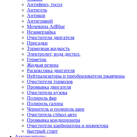
Антифриз, тосол
Антигель
Антикор
Антигравий
Мочевина AdBlue
Незамерзайка
Очистители двигателя
Присадки
Тормозная жидкость
Электролит, вода дистил.
Герметик
Жидкая резина
Раскоксовка двигателя
Нейтрализаторы и преобразователи ржавчины
Очистители тормозов
Промывка двигателя
Очистители кузова
Полироль фар
Полироль салона
Чернитель и полироль шин
Очиститель стёкол авто
Промывка кондиционера
Очистители карбюратора и инжектора
быстрый старт
Аккумуляторы