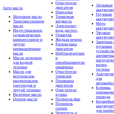
Очистители
Легковые
двигателя
Авто масла
аккумуля
Присадки
Грузовые
Моторное масло
Тормозная
аккумуля
Трансмиссионное
жидкость
Мото
масло
Электролит,
аккумуля
Индустриальное,
вода дистил.
Тяговые
гидравлическое,
Герметик
аккумуля
компрессорное и
Жидкая резина
Зарядные 
другие
Раскоксовка
пусковые
промышленные
двигателя
устройств
масла
Нейтрализаторы
ареометры
Масло лодочное,
и
нагрузоч
для водной
преобразователи
вилки,
техники
ржавчины
тестеры
Масло для
Очистители
Аккумуля
мотоциклов,
тормозов
для
квадроциклов,
Промывка
автомоби
снегоходов и
двигателя
Клеммы,
другой техники
Очистители
перемычк
Вилочное масло
кузова
провода
Цепное масло
Полироль фар
Батарейки
Полироль
аккумуля
салона
для прибо
Чернитель и