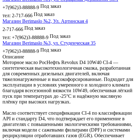
Под заказ
+7(962)3-88888-9
Под заказ
тел: 2-717-666
Магазин Berimaslo №2, Ул. Артинская 4
Под заказ
2-717-666
Под заказ
тел: +7(962)3-88888-9
Магазин Berimaslo №3, ул. Студенческая 35
Под заказ
+7(962)3-88888-9
Описание
Моторное масло РосНефть Revolux D4 10W40 CI-4 —
синтетическая высокотехнологичная смазка, разработанная
для современных дизельных двигателей, включая
тяжелонагруженные и высокофорсированные. Подходит для
эксплуатации в условиях умеренного и холодного климата
благодаря всесезонной вязкости 10W49, обеспечивая лёгкий
пуск при температурах до -25°C и надёжную масляную
плёнку при высоких нагрузках.
Масло соответствует спецификации CI-4 по классификации
API и стандарту D4, что подтверждает его применение в
двигателях с повышенными экологическими требованиями,
включая модели с сажевыми фильтрами (DPF) и системами
рециркуляции отработавших газов (EGR). Обеспечивает