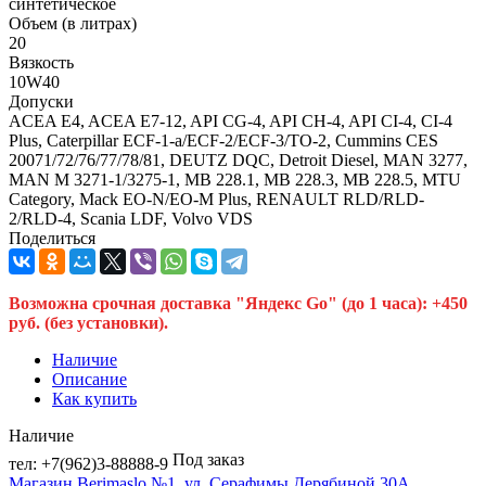
синтетическое
Объем (в литрах)
20
Вязкость
10W40
Допуски
ACEA E4, ACEA E7-12, API CG-4, API CH-4, API CI-4, CI-4
Plus, Caterpillar ECF-1-a/ECF-2/ECF-3/TO-2, Cummins CES
20071/72/76/77/78/81, DEUTZ DQC, Detroit Diesel, MAN 3277,
MAN M 3271-1/3275-1, MB 228.1, MB 228.3, MB 228.5, MTU
Category, Mack EO-N/EO-M Plus, RENAULT RLD/RLD-
2/RLD-4, Scania LDF, Volvo VDS
Поделиться
Возможна срочная доставка "Яндекс Go" (до 1 часа): +450
руб. (без установки).
Наличие
Описание
Как купить
Наличие
Под заказ
тел: +7(962)3-88888-9
Магазин Berimaslo №1, ул. Серафимы Дерябиной 30А