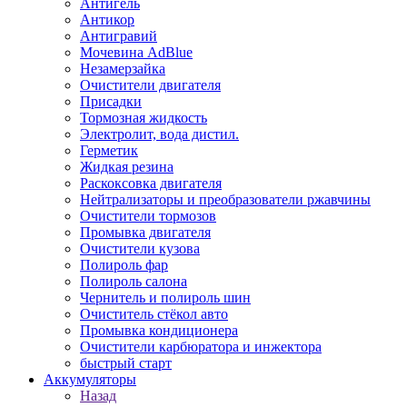
Антигель
Антикор
Антигравий
Мочевина AdBlue
Незамерзайка
Очистители двигателя
Присадки
Тормозная жидкость
Электролит, вода дистил.
Герметик
Жидкая резина
Раскоксовка двигателя
Нейтрализаторы и преобразователи ржавчины
Очистители тормозов
Промывка двигателя
Очистители кузова
Полироль фар
Полироль салона
Чернитель и полироль шин
Очиститель стёкол авто
Промывка кондиционера
Очистители карбюратора и инжектора
быстрый старт
Аккумуляторы
Назад