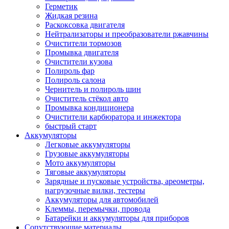
Герметик
Жидкая резина
Раскоксовка двигателя
Нейтрализаторы и преобразователи ржавчины
Очистители тормозов
Промывка двигателя
Очистители кузова
Полироль фар
Полироль салона
Чернитель и полироль шин
Очиститель стёкол авто
Промывка кондиционера
Очистители карбюратора и инжектора
быстрый старт
Аккумуляторы
Легковые аккумуляторы
Грузовые аккумуляторы
Мото аккумуляторы
Тяговые аккумуляторы
Зарядные и пусковые устройства, ареометры,
нагрузочные вилки, тестеры
Аккумуляторы для автомобилей
Клеммы, перемычки, провода
Батарейки и аккумуляторы для приборов
Сопутствующие материалы