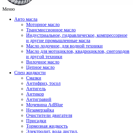
Меню
Авто масла
Моторное масло
Трансмиссионное масло
Индустриальное, гидравлическое, компрессорное
и другие промышленные масла
Масло лодочное, для водной техники
Масло для мотоциклов, квадроциклов, снегоходов
и другой техники
Вилочное масло
Цепное масло
Спец жидкости
Смазки
Антифриз, тосол
Антигель
Антикор
Антигравий
Мочевина AdBlue
Незамерзайка
Очистители двигателя
Присадки
Тормозная жидкость
Электролит, вода дистил.