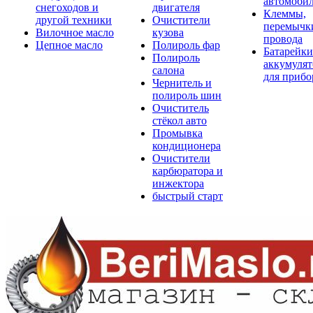
автомоби
снегоходов и
двигателя
Клеммы,
другой техники
Очистители
перемычк
Вилочное масло
кузова
провода
Цепное масло
Полироль фар
Батарейки
Полироль
аккумуля
салона
для прибо
Чернитель и
полироль шин
Очиститель
стёкол авто
Промывка
кондиционера
Очистители
карбюратора и
инжектора
быстрый старт