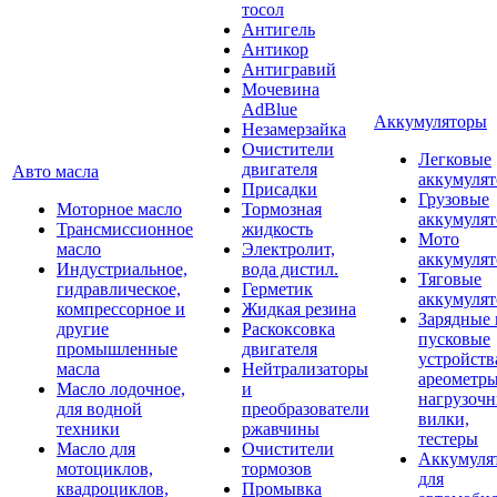
тосол
Антигель
Антикор
Антигравий
Мочевина
AdBlue
Аккумуляторы
Незамерзайка
Очистители
Легковые
двигателя
Авто масла
аккумуля
Присадки
Грузовые
Моторное масло
Тормозная
аккумуля
Трансмиссионное
жидкость
Мото
масло
Электролит,
аккумуля
Индустриальное,
вода дистил.
Тяговые
гидравлическое,
Герметик
аккумуля
компрессорное и
Жидкая резина
Зарядные 
другие
Раскоксовка
пусковые
промышленные
двигателя
устройств
масла
Нейтрализаторы
ареометры
Масло лодочное,
и
нагрузоч
для водной
преобразователи
вилки,
техники
ржавчины
тестеры
Масло для
Очистители
Аккумуля
мотоциклов,
тормозов
для
квадроциклов,
Промывка