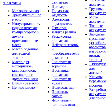
Легковые
двигателя
Авто масла
аккумуля
Присадки
Грузовые
Моторное масло
Тормозная
аккумуля
Трансмиссионное
жидкость
Мото
масло
Электролит,
аккумуля
Индустриальное,
вода дистил.
Тяговые
гидравлическое,
Герметик
аккумуля
компрессорное и
Жидкая резина
Зарядные 
другие
Раскоксовка
пусковые
промышленные
двигателя
устройств
масла
Нейтрализаторы
ареометры
Масло лодочное,
и
нагрузоч
для водной
преобразователи
вилки,
техники
ржавчины
тестеры
Масло для
Очистители
Аккумуля
мотоциклов,
тормозов
для
квадроциклов,
Промывка
автомоби
снегоходов и
двигателя
Клеммы,
другой техники
Очистители
перемычк
Вилочное масло
кузова
провода
Цепное масло
Полироль фар
Батарейки
Полироль
аккумуля
салона
для прибо
Чернитель и
полироль шин