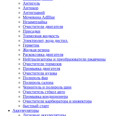
Антигель
Антикор
Антигравий
Мочевина AdBlue
Незамерзайка
Очистители двигателя
Присадки
Тормозная жидкость
Электролит, вода дистил.
Герметик
Жидкая резина
Раскоксовка двигателя
Нейтрализаторы и преобразователи ржавчины
Очистители тормозов
Промывка двигателя
Очистители кузова
Полироль фар
Полироль салона
Чернитель и полироль шин
Очиститель стёкол авто
Промывка кондиционера
Очистители карбюратора и инжектора
быстрый старт
Аккумуляторы
Легковые аккумуляторы