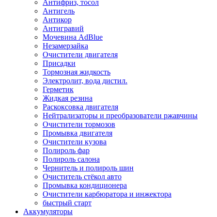
Антифриз, тосол
Антигель
Антикор
Антигравий
Мочевина AdBlue
Незамерзайка
Очистители двигателя
Присадки
Тормозная жидкость
Электролит, вода дистил.
Герметик
Жидкая резина
Раскоксовка двигателя
Нейтрализаторы и преобразователи ржавчины
Очистители тормозов
Промывка двигателя
Очистители кузова
Полироль фар
Полироль салона
Чернитель и полироль шин
Очиститель стёкол авто
Промывка кондиционера
Очистители карбюратора и инжектора
быстрый старт
Аккумуляторы