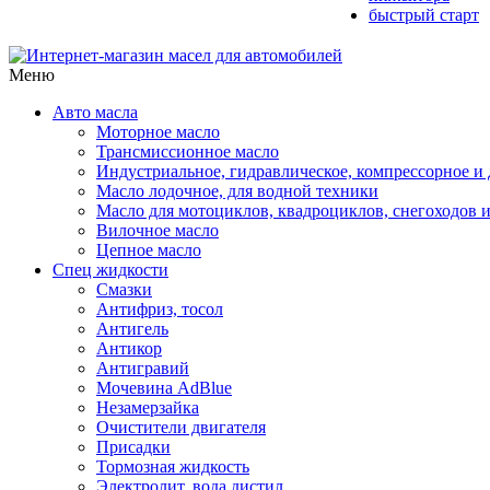
быстрый старт
Меню
Авто масла
Моторное масло
Трансмиссионное масло
Индустриальное, гидравлическое, компрессорное 
Масло лодочное, для водной техники
Масло для мотоциклов, квадроциклов, снегоходов 
Вилочное масло
Цепное масло
Спец жидкости
Смазки
Антифриз, тосол
Антигель
Антикор
Антигравий
Мочевина AdBlue
Незамерзайка
Очистители двигателя
Присадки
Тормозная жидкость
Электролит, вода дистил.