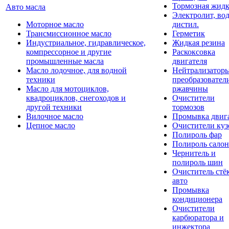
Тормозная жидк
Авто масла
Электролит, во
Моторное масло
дистил.
Трансмиссионное масло
Герметик
Индустриальное, гидравлическое,
Жидкая резина
компрессорное и другие
Раскоксовка
промышленные масла
двигателя
Масло лодочное, для водной
Нейтрализатор
техники
преобразовател
Масло для мотоциклов,
ржавчины
квадроциклов, снегоходов и
Очистители
другой техники
тормозов
Вилочное масло
Промывка двиг
Цепное масло
Очистители куз
Полироль фар
Полироль салон
Чернитель и
полироль шин
Очиститель стё
авто
Промывка
кондиционера
Очистители
карбюратора и
инжектора