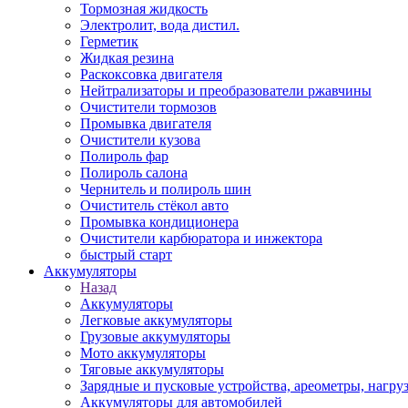
Тормозная жидкость
Электролит, вода дистил.
Герметик
Жидкая резина
Раскоксовка двигателя
Нейтрализаторы и преобразователи ржавчины
Очистители тормозов
Промывка двигателя
Очистители кузова
Полироль фар
Полироль салона
Чернитель и полироль шин
Очиститель стёкол авто
Промывка кондиционера
Очистители карбюратора и инжектора
быстрый старт
Аккумуляторы
Назад
Аккумуляторы
Легковые аккумуляторы
Грузовые аккумуляторы
Мото аккумуляторы
Тяговые аккумуляторы
Зарядные и пусковые устройства, ареометры, нагру
Аккумуляторы для автомобилей