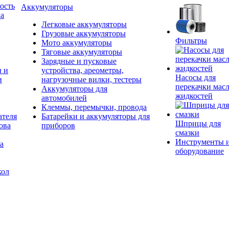
ость
Аккумуляторы
да
Легковые аккумуляторы
Грузовые аккумуляторы
Фильтры
Мото аккумуляторы
Тяговые аккумуляторы
Зарядные и пусковые
ы и
устройства, ареометры,
Насосы для
и
нагрузочные вилки, тестеры
перекачки масл
Аккумуляторы для
жидкостей
автомобилей
Клеммы, перемычки, провода
ателя
Батарейки и аккумуляторы для
Шприцы для
ова
приборов
смазки
Инструменты 
а
оборудование
кол