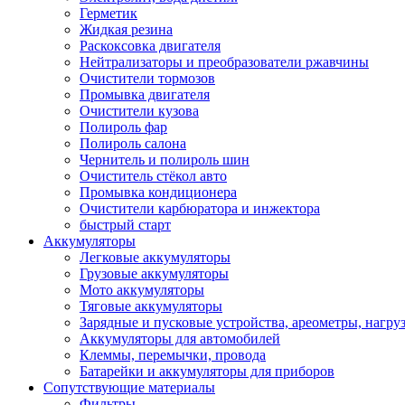
Герметик
Жидкая резина
Раскоксовка двигателя
Нейтрализаторы и преобразователи ржавчины
Очистители тормозов
Промывка двигателя
Очистители кузова
Полироль фар
Полироль салона
Чернитель и полироль шин
Очиститель стёкол авто
Промывка кондиционера
Очистители карбюратора и инжектора
быстрый старт
Аккумуляторы
Легковые аккумуляторы
Грузовые аккумуляторы
Мото аккумуляторы
Тяговые аккумуляторы
Зарядные и пусковые устройства, ареометры, нагру
Аккумуляторы для автомобилей
Клеммы, перемычки, провода
Батарейки и аккумуляторы для приборов
Сопутствующие материалы
Фильтры