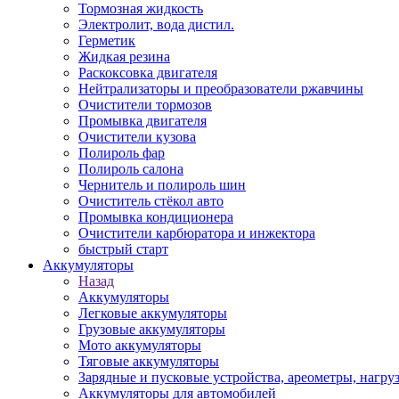
Тормозная жидкость
Электролит, вода дистил.
Герметик
Жидкая резина
Раскоксовка двигателя
Нейтрализаторы и преобразователи ржавчины
Очистители тормозов
Промывка двигателя
Очистители кузова
Полироль фар
Полироль салона
Чернитель и полироль шин
Очиститель стёкол авто
Промывка кондиционера
Очистители карбюратора и инжектора
быстрый старт
Аккумуляторы
Назад
Аккумуляторы
Легковые аккумуляторы
Грузовые аккумуляторы
Мото аккумуляторы
Тяговые аккумуляторы
Зарядные и пусковые устройства, ареометры, нагру
Аккумуляторы для автомобилей