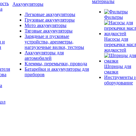
материалы
ость
Аккумуляторы
да
Легковые аккумуляторы
Фильтры
Грузовые аккумуляторы
Мото аккумуляторы
Тяговые аккумуляторы
Зарядные и пусковые
Насосы для
ы и
устройства, ареометры,
перекачки масл
и
нагрузочные вилки, тестеры
жидкостей
Аккумуляторы для
автомобилей
Клеммы, перемычки, провода
Шприцы для
ателя
Батарейки и аккумуляторы для
смазки
ова
приборов
Инструменты 
оборудование
а
кол