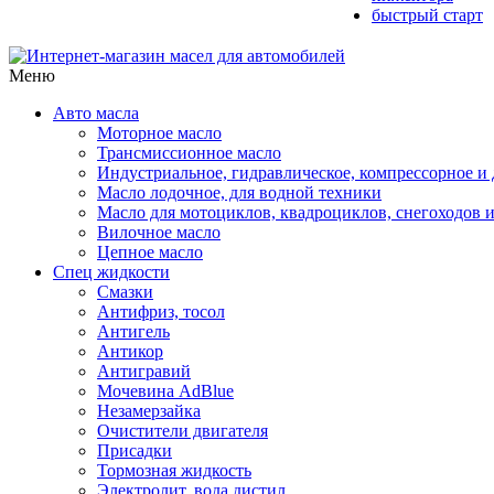
быстрый старт
Меню
Авто масла
Моторное масло
Трансмиссионное масло
Индустриальное, гидравлическое, компрессорное 
Масло лодочное, для водной техники
Масло для мотоциклов, квадроциклов, снегоходов 
Вилочное масло
Цепное масло
Спец жидкости
Смазки
Антифриз, тосол
Антигель
Антикор
Антигравий
Мочевина AdBlue
Незамерзайка
Очистители двигателя
Присадки
Тормозная жидкость
Электролит, вода дистил.