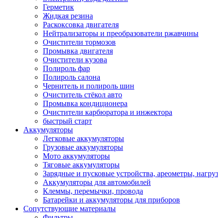
Герметик
Жидкая резина
Раскоксовка двигателя
Нейтрализаторы и преобразователи ржавчины
Очистители тормозов
Промывка двигателя
Очистители кузова
Полироль фар
Полироль салона
Чернитель и полироль шин
Очиститель стёкол авто
Промывка кондиционера
Очистители карбюратора и инжектора
быстрый старт
Аккумуляторы
Легковые аккумуляторы
Грузовые аккумуляторы
Мото аккумуляторы
Тяговые аккумуляторы
Зарядные и пусковые устройства, ареометры, нагру
Аккумуляторы для автомобилей
Клеммы, перемычки, провода
Батарейки и аккумуляторы для приборов
Сопутствующие материалы
Фильтры