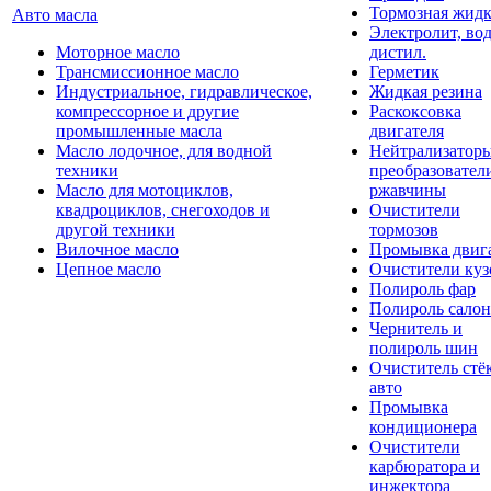
Тормозная жидк
Авто масла
Электролит, во
Моторное масло
дистил.
Трансмиссионное масло
Герметик
Индустриальное, гидравлическое,
Жидкая резина
компрессорное и другие
Раскоксовка
промышленные масла
двигателя
Масло лодочное, для водной
Нейтрализатор
техники
преобразовател
Масло для мотоциклов,
ржавчины
квадроциклов, снегоходов и
Очистители
другой техники
тормозов
Вилочное масло
Промывка двиг
Цепное масло
Очистители куз
Полироль фар
Полироль салон
Чернитель и
полироль шин
Очиститель стё
авто
Промывка
кондиционера
Очистители
карбюратора и
инжектора