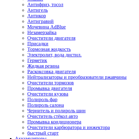
Антифриз, тосол
Антигель
Антикор
Антигравий
Мочевина AdBlue
Незамерзайка
Очистители двигателя
Присадки
Тормозная жидкость
Электролит, вода дистил.
Герметик
Жидкая резина
Раскоксовка двигателя
Нейтрализаторы и преобразователи ржавчины
Очистители тормозов
Промывка двигателя
Очистители кузова
Полироль фар
Полироль салона
Чернитель и полироль шин
Очиститель стёкол авто
Промывка кондиционера
Очистители карбюратора и инжектора
быстрый старт
Аккумуляторы