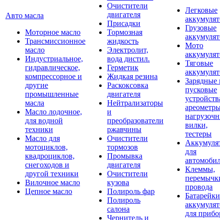
Очистители
Легковые
двигателя
Авто масла
аккумуля
Присадки
Грузовые
Моторное масло
Тормозная
аккумуля
Трансмиссионное
жидкость
Мото
масло
Электролит,
аккумуля
Индустриальное,
вода дистил.
Тяговые
гидравлическое,
Герметик
аккумуля
компрессорное и
Жидкая резина
Зарядные 
другие
Раскоксовка
пусковые
промышленные
двигателя
устройств
масла
Нейтрализаторы
ареометры
Масло лодочное,
и
нагрузоч
для водной
преобразователи
вилки,
техники
ржавчины
тестеры
Масло для
Очистители
Аккумуля
мотоциклов,
тормозов
для
квадроциклов,
Промывка
автомоби
снегоходов и
двигателя
Клеммы,
другой техники
Очистители
перемычк
Вилочное масло
кузова
провода
Цепное масло
Полироль фар
Батарейки
Полироль
аккумуля
салона
для прибо
Чернитель и