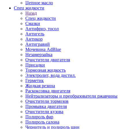
Цепное масло
Спец жидкости
Назад
Спец жидкости
Смазки
Антифриз, тосол
Антигель
Антикор
Антигравий
Мочевина AdBlue
Незамерзайка
Очистители двигателя
Присадки
Тормозная жидкость
Электролит, вода дистил.
Герметик
Жидкая резина
Раскоксовка двигателя
Нейтрализаторы и преобразователи ржавчины
Очистители тормозов
Промывка двигателя
Очистители кузова
Полироль фар
Полироль салона
Чернитель и полироль шин