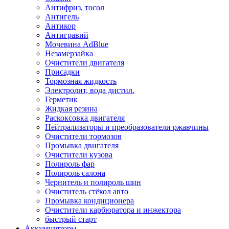
Антифриз, тосол
Антигель
Антикор
Антигравий
Мочевина AdBlue
Незамерзайка
Очистители двигателя
Присадки
Тормозная жидкость
Электролит, вода дистил.
Герметик
Жидкая резина
Раскоксовка двигателя
Нейтрализаторы и преобразователи ржавчины
Очистители тормозов
Промывка двигателя
Очистители кузова
Полироль фар
Полироль салона
Чернитель и полироль шин
Очиститель стёкол авто
Промывка кондиционера
Очистители карбюратора и инжектора
быстрый старт
Аккумуляторы