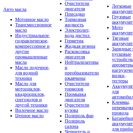
Очистители
Легковые
двигателя
Авто масла
аккумуля
Присадки
Грузовые
Моторное масло
Тормозная
аккумуля
Трансмиссионное
жидкость
Мото
масло
Электролит,
аккумуля
Индустриальное,
вода дистил.
Тяговые
гидравлическое,
Герметик
аккумуля
компрессорное и
Жидкая резина
Зарядные 
другие
Раскоксовка
пусковые
промышленные
двигателя
устройств
масла
Нейтрализаторы
ареометры
Масло лодочное,
и
нагрузоч
для водной
преобразователи
вилки,
техники
ржавчины
тестеры
Масло для
Очистители
Аккумуля
мотоциклов,
тормозов
для
квадроциклов,
Промывка
автомоби
снегоходов и
двигателя
Клеммы,
другой техники
Очистители
перемычк
Вилочное масло
кузова
провода
Цепное масло
Полироль фар
Батарейки
Полироль
аккумуля
салона
для прибо
Чернитель и