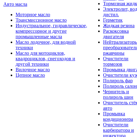
Тормозная жидк
Авто масла
Электролит, во
Моторное масло
дистил.
Трансмиссионное масло
Герметик
Индустриальное, гидравлическое,
Жидкая резина
компрессорное и другие
Раскоксовка
промышленные масла
двигателя
Масло лодочное, для водной
Нейтрализатор
техники
преобразовател
Масло для мотоциклов,
ржавчины
квадроциклов, снегоходов и
Очистители
другой техники
тормозов
Вилочное масло
Промывка двиг
Цепное масло
Очистители куз
Полироль фар
Полироль салон
Чернитель и
полироль шин
Очиститель стё
авто
Промывка
кондиционера
Очистители
карбюратора и
инжектора