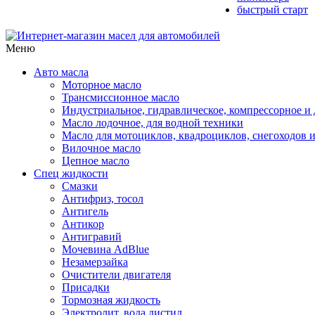
быстрый старт
Меню
Авто масла
Моторное масло
Трансмиссионное масло
Индустриальное, гидравлическое, компрессорное 
Масло лодочное, для водной техники
Масло для мотоциклов, квадроциклов, снегоходов 
Вилочное масло
Цепное масло
Спец жидкости
Смазки
Антифриз, тосол
Антигель
Антикор
Антигравий
Мочевина AdBlue
Незамерзайка
Очистители двигателя
Присадки
Тормозная жидкость
Электролит, вода дистил.