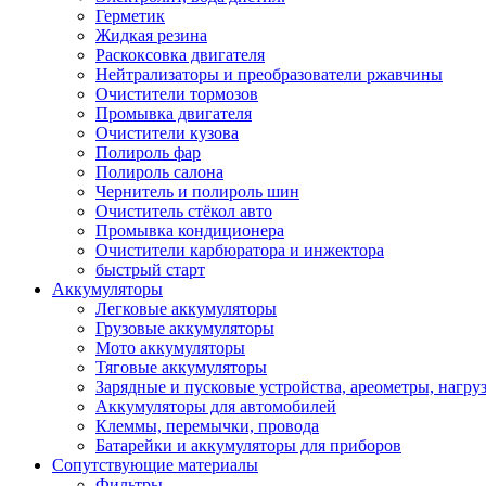
Герметик
Жидкая резина
Раскоксовка двигателя
Нейтрализаторы и преобразователи ржавчины
Очистители тормозов
Промывка двигателя
Очистители кузова
Полироль фар
Полироль салона
Чернитель и полироль шин
Очиститель стёкол авто
Промывка кондиционера
Очистители карбюратора и инжектора
быстрый старт
Аккумуляторы
Легковые аккумуляторы
Грузовые аккумуляторы
Мото аккумуляторы
Тяговые аккумуляторы
Зарядные и пусковые устройства, ареометры, нагру
Аккумуляторы для автомобилей
Клеммы, перемычки, провода
Батарейки и аккумуляторы для приборов
Сопутствующие материалы
Фильтры