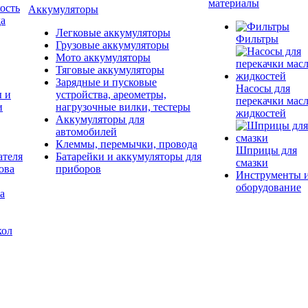
материалы
ость
Аккумуляторы
да
Легковые аккумуляторы
Фильтры
Грузовые аккумуляторы
Мото аккумуляторы
Тяговые аккумуляторы
Зарядные и пусковые
Насосы для
ы и
устройства, ареометры,
перекачки масл
и
нагрузочные вилки, тестеры
жидкостей
Аккумуляторы для
автомобилей
Клеммы, перемычки, провода
Шприцы для
ателя
Батарейки и аккумуляторы для
смазки
ова
приборов
Инструменты 
оборудование
а
кол