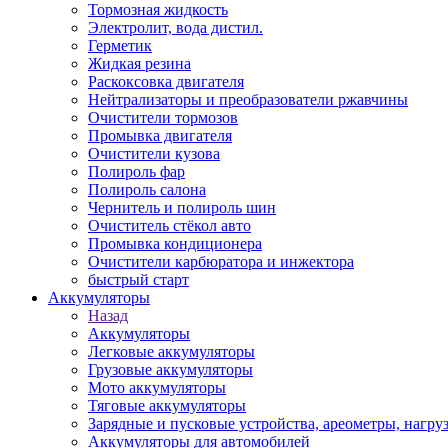
Тормозная жидкость
Электролит, вода дистил.
Герметик
Жидкая резина
Раскоксовка двигателя
Нейтрализаторы и преобразователи ржавчины
Очистители тормозов
Промывка двигателя
Очистители кузова
Полироль фар
Полироль салона
Чернитель и полироль шин
Очиститель стёкол авто
Промывка кондиционера
Очистители карбюратора и инжектора
быстрый старт
Аккумуляторы
Назад
Аккумуляторы
Легковые аккумуляторы
Грузовые аккумуляторы
Мото аккумуляторы
Тяговые аккумуляторы
Зарядные и пусковые устройства, ареометры, нагру
Аккумуляторы для автомобилей