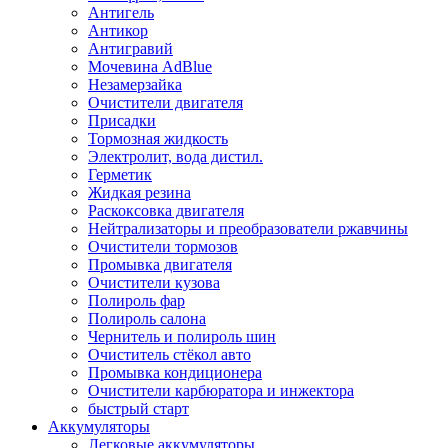
Антигель
Антикор
Антигравий
Мочевина AdBlue
Незамерзайка
Очистители двигателя
Присадки
Тормозная жидкость
Электролит, вода дистил.
Герметик
Жидкая резина
Раскоксовка двигателя
Нейтрализаторы и преобразователи ржавчины
Очистители тормозов
Промывка двигателя
Очистители кузова
Полироль фар
Полироль салона
Чернитель и полироль шин
Очиститель стёкол авто
Промывка кондиционера
Очистители карбюратора и инжектора
быстрый старт
Аккумуляторы
Легковые аккумуляторы