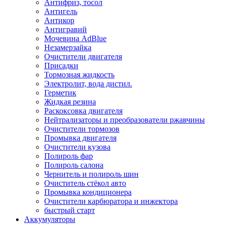
Антифриз, тосол
Антигель
Антикор
Антигравий
Мочевина AdBlue
Незамерзайка
Очистители двигателя
Присадки
Тормозная жидкость
Электролит, вода дистил.
Герметик
Жидкая резина
Раскоксовка двигателя
Нейтрализаторы и преобразователи ржавчины
Очистители тормозов
Промывка двигателя
Очистители кузова
Полироль фар
Полироль салона
Чернитель и полироль шин
Очиститель стёкол авто
Промывка кондиционера
Очистители карбюратора и инжектора
быстрый старт
Аккумуляторы