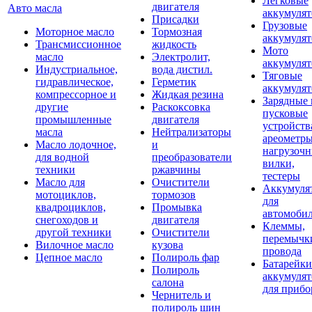
Легковые
двигателя
Авто масла
аккумуля
Присадки
Грузовые
Моторное масло
Тормозная
аккумуля
Трансмиссионное
жидкость
Мото
масло
Электролит,
аккумуля
Индустриальное,
вода дистил.
Тяговые
гидравлическое,
Герметик
аккумуля
компрессорное и
Жидкая резина
Зарядные 
другие
Раскоксовка
пусковые
промышленные
двигателя
устройств
масла
Нейтрализаторы
ареометры
Масло лодочное,
и
нагрузоч
для водной
преобразователи
вилки,
техники
ржавчины
тестеры
Масло для
Очистители
Аккумуля
мотоциклов,
тормозов
для
квадроциклов,
Промывка
автомоби
снегоходов и
двигателя
Клеммы,
другой техники
Очистители
перемычк
Вилочное масло
кузова
провода
Цепное масло
Полироль фар
Батарейки
Полироль
аккумуля
салона
для прибо
Чернитель и
полироль шин