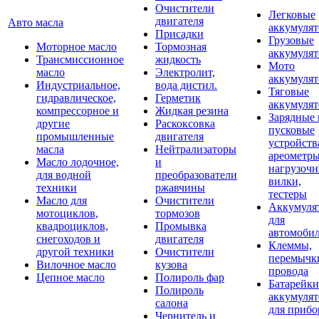
Очистители
Легковые
двигателя
Авто масла
аккумуля
Присадки
Грузовые
Моторное масло
Тормозная
аккумуля
Трансмиссионное
жидкость
Мото
масло
Электролит,
аккумуля
Индустриальное,
вода дистил.
Тяговые
гидравлическое,
Герметик
аккумуля
компрессорное и
Жидкая резина
Зарядные 
другие
Раскоксовка
пусковые
промышленные
двигателя
устройств
масла
Нейтрализаторы
ареометры
Масло лодочное,
и
нагрузоч
для водной
преобразователи
вилки,
техники
ржавчины
тестеры
Масло для
Очистители
Аккумуля
мотоциклов,
тормозов
для
квадроциклов,
Промывка
автомоби
снегоходов и
двигателя
Клеммы,
другой техники
Очистители
перемычк
Вилочное масло
кузова
провода
Цепное масло
Полироль фар
Батарейки
Полироль
аккумуля
салона
для прибо
Чернитель и