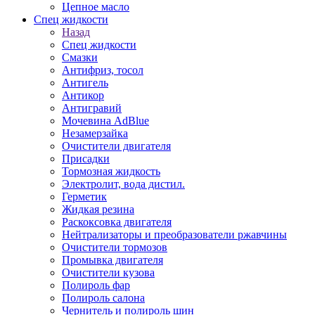
Цепное масло
Спец жидкости
Назад
Спец жидкости
Смазки
Антифриз, тосол
Антигель
Антикор
Антигравий
Мочевина AdBlue
Незамерзайка
Очистители двигателя
Присадки
Тормозная жидкость
Электролит, вода дистил.
Герметик
Жидкая резина
Раскоксовка двигателя
Нейтрализаторы и преобразователи ржавчины
Очистители тормозов
Промывка двигателя
Очистители кузова
Полироль фар
Полироль салона
Чернитель и полироль шин