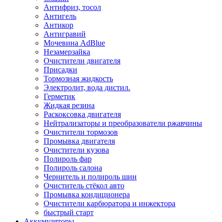
Антифриз, тосол
Антигель
Антикор
Антигравий
Мочевина AdBlue
Незамерзайка
Очистители двигателя
Присадки
Тормозная жидкость
Электролит, вода дистил.
Герметик
Жидкая резина
Раскоксовка двигателя
Нейтрализаторы и преобразователи ржавчины
Очистители тормозов
Промывка двигателя
Очистители кузова
Полироль фар
Полироль салона
Чернитель и полироль шин
Очиститель стёкол авто
Промывка кондиционера
Очистители карбюратора и инжектора
быстрый старт
Аккумуляторы