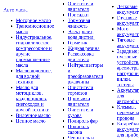
Очистители
Легковые
двигателя
Авто масла
аккумуля
Присадки
Грузовые
Моторное масло
Тормозная
аккумуля
Трансмиссионное
жидкость
Мото
масло
Электролит,
аккумуля
Индустриальное,
вода дистил.
Тяговые
гидравлическое,
Герметик
аккумуля
компрессорное и
Жидкая резина
Зарядные 
другие
Раскоксовка
пусковые
промышленные
двигателя
устройств
масла
Нейтрализаторы
ареометры
Масло лодочное,
и
нагрузоч
для водной
преобразователи
вилки,
техники
ржавчины
тестеры
Масло для
Очистители
Аккумуля
мотоциклов,
тормозов
для
квадроциклов,
Промывка
автомоби
снегоходов и
двигателя
Клеммы,
другой техники
Очистители
перемычк
Вилочное масло
кузова
провода
Цепное масло
Полироль фар
Батарейки
Полироль
аккумуля
салона
для прибо
Чернитель и