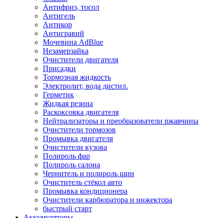
Антифриз, тосол
Антигель
Антикор
Антигравий
Мочевина AdBlue
Незамерзайка
Очистители двигателя
Присадки
Тормозная жидкость
Электролит, вода дистил.
Герметик
Жидкая резина
Раскоксовка двигателя
Нейтрализаторы и преобразователи ржавчины
Очистители тормозов
Промывка двигателя
Очистители кузова
Полироль фар
Полироль салона
Чернитель и полироль шин
Очиститель стёкол авто
Промывка кондиционера
Очистители карбюратора и инжектора
быстрый старт
Аккумуляторы