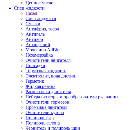
Цепное масло
Спец жидкости
Назад
Спец жидкости
Смазки
Антифриз, тосол
Антигель
Антикор
Антигравий
Мочевина AdBlue
Незамерзайка
Очистители двигателя
Присадки
Тормозная жидкость
Электролит, вода дистил.
Герметик
Жидкая резина
Раскоксовка двигателя
Нейтрализаторы и преобразователи ржавчины
Очистители тормозов
Промывка двигателя
Очистители кузова
Полироль фар
Полироль салона
Чернитель и полироль шин