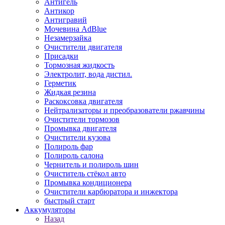
Антигель
Антикор
Антигравий
Мочевина AdBlue
Незамерзайка
Очистители двигателя
Присадки
Тормозная жидкость
Электролит, вода дистил.
Герметик
Жидкая резина
Раскоксовка двигателя
Нейтрализаторы и преобразователи ржавчины
Очистители тормозов
Промывка двигателя
Очистители кузова
Полироль фар
Полироль салона
Чернитель и полироль шин
Очиститель стёкол авто
Промывка кондиционера
Очистители карбюратора и инжектора
быстрый старт
Аккумуляторы
Назад