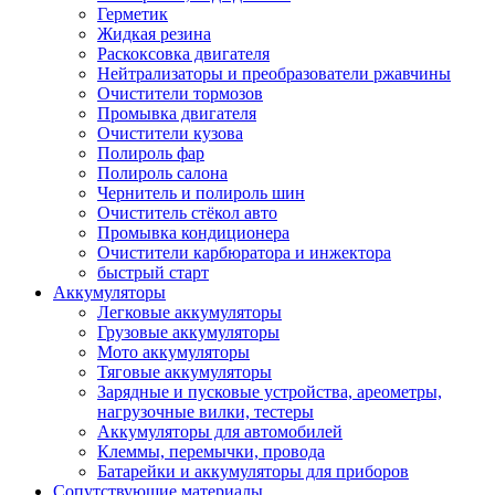
Герметик
Жидкая резина
Раскоксовка двигателя
Нейтрализаторы и преобразователи ржавчины
Очистители тормозов
Промывка двигателя
Очистители кузова
Полироль фар
Полироль салона
Чернитель и полироль шин
Очиститель стёкол авто
Промывка кондиционера
Очистители карбюратора и инжектора
быстрый старт
Аккумуляторы
Легковые аккумуляторы
Грузовые аккумуляторы
Мото аккумуляторы
Тяговые аккумуляторы
Зарядные и пусковые устройства, ареометры,
нагрузочные вилки, тестеры
Аккумуляторы для автомобилей
Клеммы, перемычки, провода
Батарейки и аккумуляторы для приборов
Сопутствующие материалы