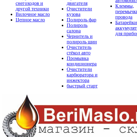
автомоби
снегоходов и
двигателя
Клеммы,
другой техники
Очистители
перемычк
Вилочное масло
кузова
провода
Цепное масло
Полироль фар
Батарейки
Полироль
аккумуля
салона
для прибо
Чернитель и
полироль шин
Очиститель
стёкол авто
Промывка
кондиционера
Очистители
карбюратора и
инжектора
быстрый старт