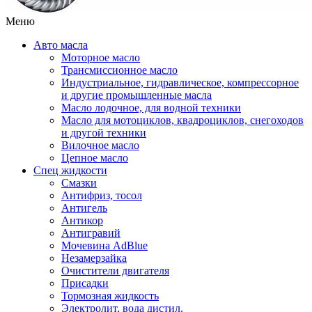
Меню
Авто масла
Моторное масло
Трансмиссионное масло
Индустриальное, гидравлическое, компрессорное
и другие промышленные масла
Масло лодочное, для водной техники
Масло для мотоциклов, квадроциклов, снегоходов
и другой техники
Вилочное масло
Цепное масло
Спец жидкости
Смазки
Антифриз, тосол
Антигель
Антикор
Антигравий
Мочевина AdBlue
Незамерзайка
Очистители двигателя
Присадки
Тормозная жидкость
Электролит, вода дистил.