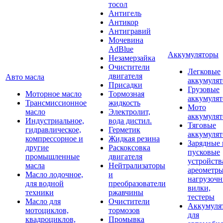
тосол
Антигель
Антикор
Антигравий
Мочевина
AdBlue
Аккумуляторы
Незамерзайка
Очистители
Легковые
двигателя
Авто масла
аккумуля
Присадки
Грузовые
Моторное масло
Тормозная
аккумуля
Трансмиссионное
жидкость
Мото
масло
Электролит,
аккумуля
Индустриальное,
вода дистил.
Тяговые
гидравлическое,
Герметик
аккумуля
компрессорное и
Жидкая резина
Зарядные 
другие
Раскоксовка
пусковые
промышленные
двигателя
устройств
масла
Нейтрализаторы
ареометры
Масло лодочное,
и
нагрузоч
для водной
преобразователи
вилки,
техники
ржавчины
тестеры
Масло для
Очистители
Аккумуля
мотоциклов,
тормозов
для
квадроциклов,
Промывка