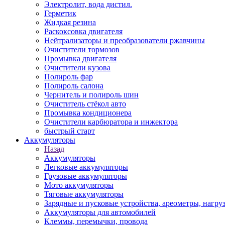
Электролит, вода дистил.
Герметик
Жидкая резина
Раскоксовка двигателя
Нейтрализаторы и преобразователи ржавчины
Очистители тормозов
Промывка двигателя
Очистители кузова
Полироль фар
Полироль салона
Чернитель и полироль шин
Очиститель стёкол авто
Промывка кондиционера
Очистители карбюратора и инжектора
быстрый старт
Аккумуляторы
Назад
Аккумуляторы
Легковые аккумуляторы
Грузовые аккумуляторы
Мото аккумуляторы
Тяговые аккумуляторы
Зарядные и пусковые устройства, ареометры, нагру
Аккумуляторы для автомобилей
Клеммы, перемычки, провода