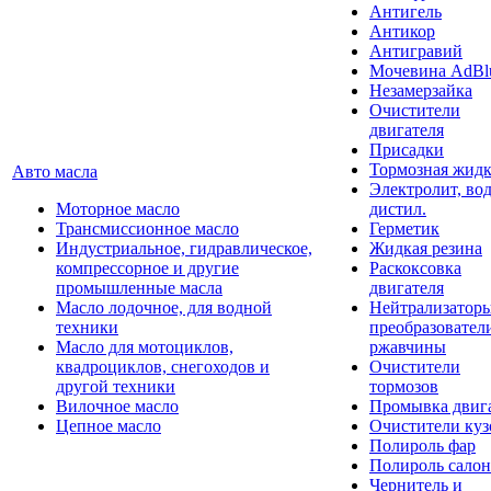
Антигель
Антикор
Антигравий
Мочевина AdBl
Незамерзайка
Очистители
двигателя
Присадки
Тормозная жидк
Авто масла
Электролит, во
Моторное масло
дистил.
Трансмиссионное масло
Герметик
Индустриальное, гидравлическое,
Жидкая резина
компрессорное и другие
Раскоксовка
промышленные масла
двигателя
Масло лодочное, для водной
Нейтрализатор
техники
преобразовател
Масло для мотоциклов,
ржавчины
квадроциклов, снегоходов и
Очистители
другой техники
тормозов
Вилочное масло
Промывка двиг
Цепное масло
Очистители куз
Полироль фар
Полироль салон
Чернитель и