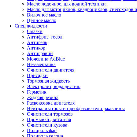
Масло лодочное, для водной техники
Масло для мотоциклов, квадроциклов, снегоходов 
Вилочное масло
Цепное масло
Спец жидкости
Смазки
Антифриз, тосол
Антигель
Антикор
Антигравий
Мочевина AdBlue
Незамерзайка
Очистители двигателя
Присадки
Тормозная жидкость
Электролит, вода дистил.
Герметик
Жидкая резина
Раскоксовка двигателя
Нейтрализаторы и преобразователи ржавчины
Очистители тормозов
Промывка двигателя
Очистители кузова
Полироль фар
Полироль салона