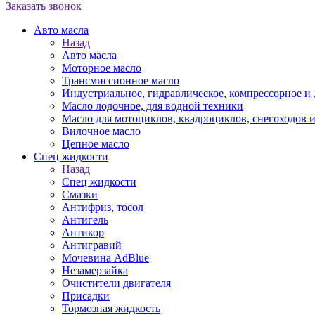
Заказать звонок
Авто масла
Назад
Авто масла
Моторное масло
Трансмиссионное масло
Индустриальное, гидравлическое, компрессорное 
Масло лодочное, для водной техники
Масло для мотоциклов, квадроциклов, снегоходов 
Вилочное масло
Цепное масло
Спец жидкости
Назад
Спец жидкости
Смазки
Антифриз, тосол
Антигель
Антикор
Антигравий
Мочевина AdBlue
Незамерзайка
Очистители двигателя
Присадки
Тормозная жидкость