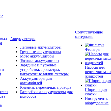
ue
Сопутствующие
материалы
ость
Аккумуляторы
да
Легковые аккумуляторы
Фильтры
Грузовые аккумуляторы
Мото аккумуляторы
Тяговые аккумуляторы
Зарядные и пусковые
Насосы для
ы и
устройства, ареометры,
перекачки масл
и
нагрузочные вилки, тестеры
жидкостей
Аккумуляторы для
автомобилей
Клеммы, перемычки, провода
Шприцы для
ателя
Батарейки и аккумуляторы для
смазки
ова
приборов
Инструменты 
оборудование
а