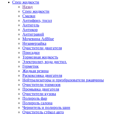
Спец жидкости
Назад
Спец жидкости
Смазки
Антифриз, тосол
Антигель
Антикор
Антигравий
Мочевина AdBlue
Незамерзайка
Очистители двигателя
Присадки
Тормозная жидкость
Электролит, вода дистил.
Герметик
Жидкая резина
Раскоксовка двигателя
Нейтрализаторы и преобразователи ржавчины
Очистители тормозов
Промывка двигателя
Очистители кузова
Полироль фар
Полироль салона
Чернитель и полироль шин
Очиститель стёкол авто