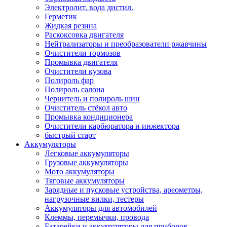
Электролит, вода дистил.
Герметик
Жидкая резина
Раскоксовка двигателя
Нейтрализаторы и преобразователи ржавчины
Очистители тормозов
Промывка двигателя
Очистители кузова
Полироль фар
Полироль салона
Чернитель и полироль шин
Очиститель стёкол авто
Промывка кондиционера
Очистители карбюратора и инжектора
быстрый старт
Аккумуляторы
Легковые аккумуляторы
Грузовые аккумуляторы
Мото аккумуляторы
Тяговые аккумуляторы
Зарядные и пусковые устройства, ареометры,
нагрузочные вилки, тестеры
Аккумуляторы для автомобилей
Клеммы, перемычки, провода
Батарейки и аккумуляторы для приборов