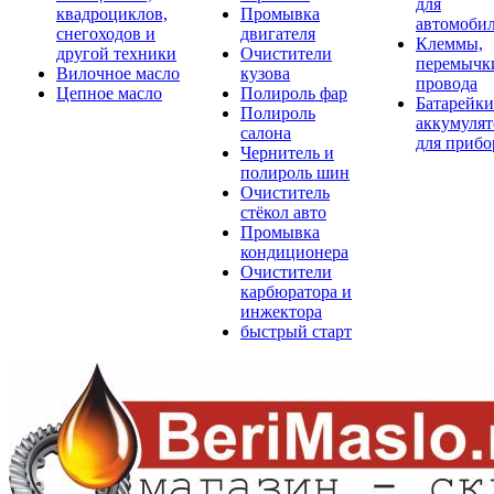
для
квадроциклов,
Промывка
автомоби
снегоходов и
двигателя
Клеммы,
другой техники
Очистители
перемычк
Вилочное масло
кузова
провода
Цепное масло
Полироль фар
Батарейки
Полироль
аккумуля
салона
для прибо
Чернитель и
полироль шин
Очиститель
стёкол авто
Промывка
кондиционера
Очистители
карбюратора и
инжектора
быстрый старт