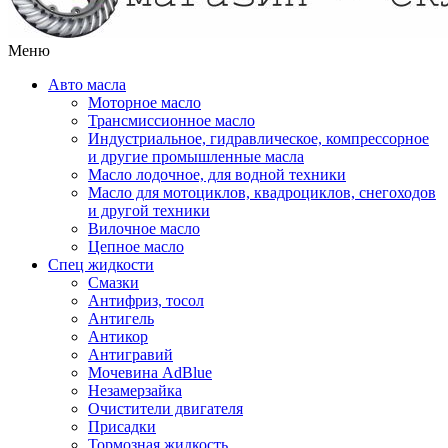
Меню
Авто масла
Моторное масло
Трансмиссионное масло
Индустриальное, гидравлическое, компрессорное
и другие промышленные масла
Масло лодочное, для водной техники
Масло для мотоциклов, квадроциклов, снегоходов
и другой техники
Вилочное масло
Цепное масло
Спец жидкости
Смазки
Антифриз, тосол
Антигель
Антикор
Антигравий
Мочевина AdBlue
Незамерзайка
Очистители двигателя
Присадки
Тормозная жидкость