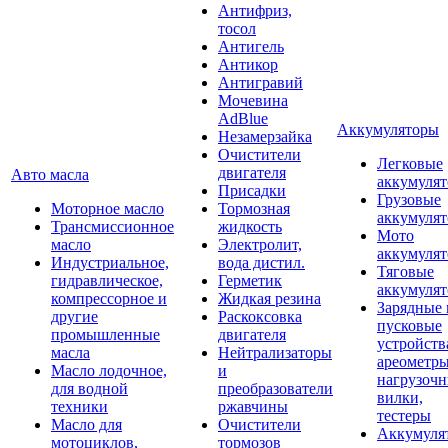
Антифриз,
тосол
Антигель
Антикор
Антигравий
Мочевина
AdBlue
Аккумуляторы
Незамерзайка
Очистители
Легковые
двигателя
Авто масла
аккумуля
Присадки
Грузовые
Моторное масло
Тормозная
аккумуля
Трансмиссионное
жидкость
Мото
масло
Электролит,
аккумуля
Индустриальное,
вода дистил.
Тяговые
гидравлическое,
Герметик
аккумуля
компрессорное и
Жидкая резина
Зарядные 
другие
Раскоксовка
пусковые
промышленные
двигателя
устройств
масла
Нейтрализаторы
ареометры
Масло лодочное,
и
нагрузоч
для водной
преобразователи
вилки,
техники
ржавчины
тестеры
Масло для
Очистители
Аккумуля
мотоциклов,
тормозов