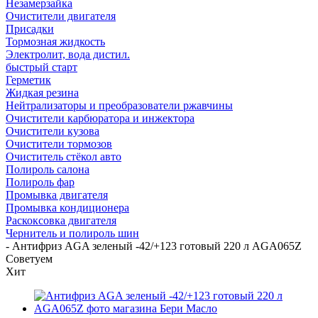
Незамерзайка
Очистители двигателя
Присадки
Тормозная жидкость
Электролит, вода дистил.
быстрый старт
Герметик
Жидкая резина
Нейтрализаторы и преобразователи ржавчины
Очистители карбюратора и инжектора
Очистители кузова
Очистители тормозов
Очиститель стёкол авто
Полироль салона
Полироль фар
Промывка двигателя
Промывка кондиционера
Раскоксовка двигателя
Чернитель и полироль шин
-
Антифриз AGA зеленый -42/+123 готовый 220 л AGA065Z
Советуем
Хит