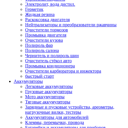
Электролит, вода дистил.
Герметик
Жидкая резина
Раскоксовка двигателя
Нейтрализаторы и преобразователи ржавчины
Очистители тормозов
Промывка двигателя
Очистители кузова
Полироль фар
Полироль салона
Чернитель и полироль шин
Очиститель стёкол авто
Промывка кондиционера
Очистители карбюратора и инжектора
быстрый старт
Аккумуляторы
Легковые аккумуляторы
Грузовые аккумуляторы
Мото аккумуляторы
Тяговые аккумуляторы
Зарядные и пусковые устройства, ареометры,
нагрузочные вилки, тестеры
Аккумуляторы для автомобилей
Клеммы, перемычки, провода
Батарейки и аккумуляторы для приборов