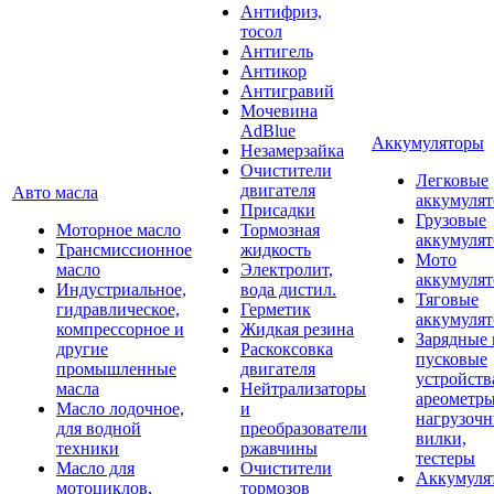
Антифриз,
тосол
Антигель
Антикор
Антигравий
Мочевина
AdBlue
Аккумуляторы
Незамерзайка
Очистители
Легковые
двигателя
Авто масла
аккумуля
Присадки
Грузовые
Моторное масло
Тормозная
аккумуля
Трансмиссионное
жидкость
Мото
масло
Электролит,
аккумуля
Индустриальное,
вода дистил.
Тяговые
гидравлическое,
Герметик
аккумуля
компрессорное и
Жидкая резина
Зарядные 
другие
Раскоксовка
пусковые
промышленные
двигателя
устройств
масла
Нейтрализаторы
ареометры
Масло лодочное,
и
нагрузоч
для водной
преобразователи
вилки,
техники
ржавчины
тестеры
Масло для
Очистители
Аккумуля
мотоциклов,
тормозов