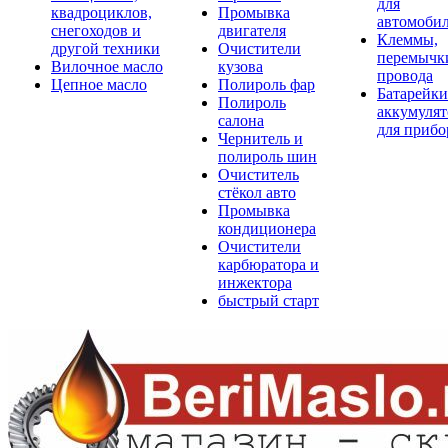
для
квадроциклов,
Промывка
автомоби
снегоходов и
двигателя
Клеммы,
другой техники
Очистители
перемычк
Вилочное масло
кузова
провода
Цепное масло
Полироль фар
Батарейки
Полироль
аккумуля
салона
для прибо
Чернитель и
полироль шин
Очиститель
стёкол авто
Промывка
кондиционера
Очистители
карбюратора и
инжектора
быстрый старт