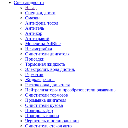
Спец жидкости
Назад
Спец жидкости
Смазки
Антифриз, тосол
Антигель
Антикор
Антигравий
Мочевина AdBlue
Незамерзайка
Очистители двигателя
Присадки
Тормозная жидкость
Электролит, вода дистил.
Герметик
Жидкая резина
Раскоксовка двигателя
Нейтрализаторы и преобразователи ржавчины
Очистители тормозов
Промывка двигателя
Очистители кузова
Полироль фар
Полироль салона
Чернитель и полироль шин
Очиститель стёкол авто