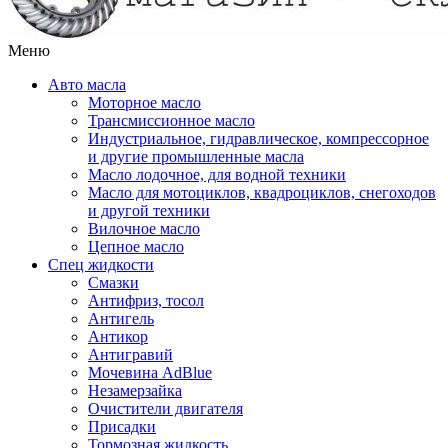
Меню
Авто масла
Моторное масло
Трансмиссионное масло
Индустриальное, гидравлическое, компрессорное
и другие промышленные масла
Масло лодочное, для водной техники
Масло для мотоциклов, квадроциклов, снегоходов
и другой техники
Вилочное масло
Цепное масло
Спец жидкости
Смазки
Антифриз, тосол
Антигель
Антикор
Антигравий
Мочевина AdBlue
Незамерзайка
Очистители двигателя
Присадки
Тормозная жидкость