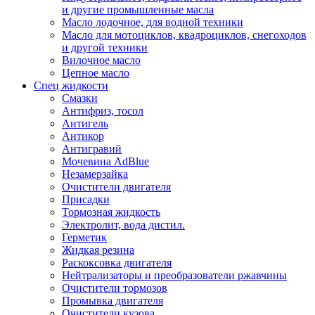
и другие промышленные масла
Масло лодочное, для водной техники
Масло для мотоциклов, квадроциклов, снегоходов
и другой техники
Вилочное масло
Цепное масло
Спец жидкости
Смазки
Антифриз, тосол
Антигель
Антикор
Антигравий
Мочевина AdBlue
Незамерзайка
Очистители двигателя
Присадки
Тормозная жидкость
Электролит, вода дистил.
Герметик
Жидкая резина
Раскоксовка двигателя
Нейтрализаторы и преобразователи ржавчины
Очистители тормозов
Промывка двигателя
Очистители кузова