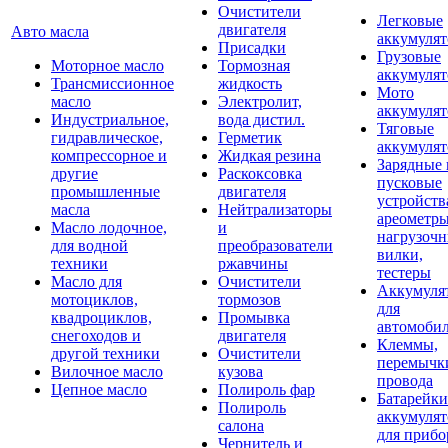
Очистители
Легковые
двигателя
Авто масла
аккумуля
Присадки
Грузовые
Моторное масло
Тормозная
аккумуля
Трансмиссионное
жидкость
Мото
масло
Электролит,
аккумуля
Индустриальное,
вода дистил.
Тяговые
гидравлическое,
Герметик
аккумуля
компрессорное и
Жидкая резина
Зарядные 
другие
Раскоксовка
пусковые
промышленные
двигателя
устройств
масла
Нейтрализаторы
ареометры
Масло лодочное,
и
нагрузоч
для водной
преобразователи
вилки,
техники
ржавчины
тестеры
Масло для
Очистители
Аккумуля
мотоциклов,
тормозов
для
квадроциклов,
Промывка
автомоби
снегоходов и
двигателя
Клеммы,
другой техники
Очистители
перемычк
Вилочное масло
кузова
провода
Цепное масло
Полироль фар
Батарейки
Полироль
аккумуля
салона
для прибо
Чернитель и