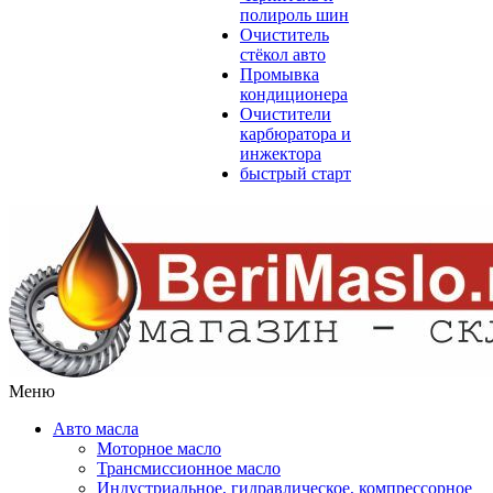
полироль шин
Очиститель
стёкол авто
Промывка
кондиционера
Очистители
карбюратора и
инжектора
быстрый старт
Меню
Авто масла
Моторное масло
Трансмиссионное масло
Индустриальное, гидравлическое, компрессорное