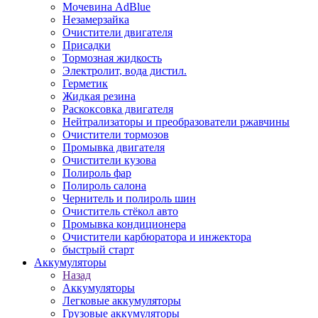
Мочевина AdBlue
Незамерзайка
Очистители двигателя
Присадки
Тормозная жидкость
Электролит, вода дистил.
Герметик
Жидкая резина
Раскоксовка двигателя
Нейтрализаторы и преобразователи ржавчины
Очистители тормозов
Промывка двигателя
Очистители кузова
Полироль фар
Полироль салона
Чернитель и полироль шин
Очиститель стёкол авто
Промывка кондиционера
Очистители карбюратора и инжектора
быстрый старт
Аккумуляторы
Назад
Аккумуляторы
Легковые аккумуляторы
Грузовые аккумуляторы