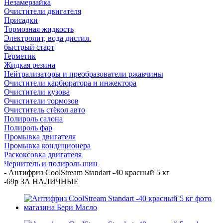
Незамерзайка
Очистители двигателя
Присадки
Тормозная жидкость
Электролит, вода дистил.
быстрый старт
Герметик
Жидкая резина
Нейтрализаторы и преобразователи ржавчины
Очистители карбюратора и инжектора
Очистители кузова
Очистители тормозов
Очиститель стёкол авто
Полироль салона
Полироль фар
Промывка двигателя
Промывка кондиционера
Раскоксовка двигателя
Чернитель и полироль шин
-
Антифриз CoolStream Standart -40 красный 5 кг
-69р ЗА НАЛИЧНЫЕ