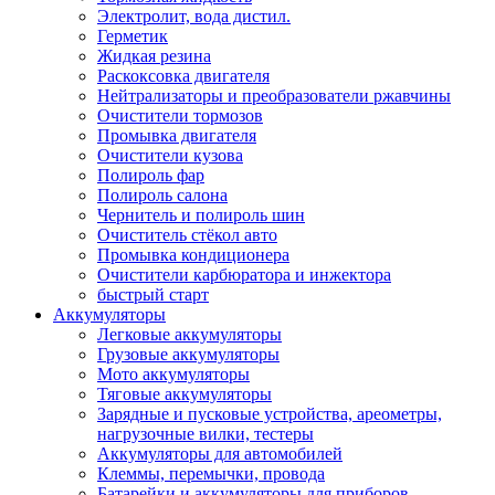
Электролит, вода дистил.
Герметик
Жидкая резина
Раскоксовка двигателя
Нейтрализаторы и преобразователи ржавчины
Очистители тормозов
Промывка двигателя
Очистители кузова
Полироль фар
Полироль салона
Чернитель и полироль шин
Очиститель стёкол авто
Промывка кондиционера
Очистители карбюратора и инжектора
быстрый старт
Аккумуляторы
Легковые аккумуляторы
Грузовые аккумуляторы
Мото аккумуляторы
Тяговые аккумуляторы
Зарядные и пусковые устройства, ареометры,
нагрузочные вилки, тестеры
Аккумуляторы для автомобилей
Клеммы, перемычки, провода
Батарейки и аккумуляторы для приборов