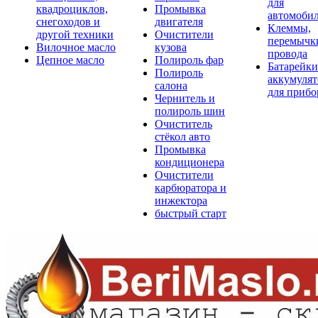
для
квадроциклов,
Промывка
автомоби
снегоходов и
двигателя
Клеммы,
другой техники
Очистители
перемычк
Вилочное масло
кузова
провода
Цепное масло
Полироль фар
Батарейки
Полироль
аккумуля
салона
для прибо
Чернитель и
полироль шин
Очиститель
стёкол авто
Промывка
кондиционера
Очистители
карбюратора и
инжектора
быстрый старт