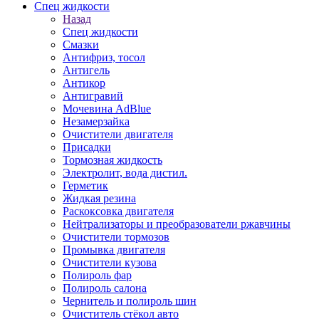
Спец жидкости
Назад
Спец жидкости
Смазки
Антифриз, тосол
Антигель
Антикор
Антигравий
Мочевина AdBlue
Незамерзайка
Очистители двигателя
Присадки
Тормозная жидкость
Электролит, вода дистил.
Герметик
Жидкая резина
Раскоксовка двигателя
Нейтрализаторы и преобразователи ржавчины
Очистители тормозов
Промывка двигателя
Очистители кузова
Полироль фар
Полироль салона
Чернитель и полироль шин
Очиститель стёкол авто