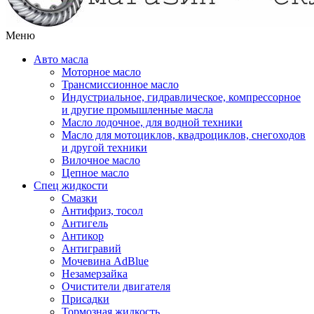
Меню
Авто масла
Моторное масло
Трансмиссионное масло
Индустриальное, гидравлическое, компрессорное
и другие промышленные масла
Масло лодочное, для водной техники
Масло для мотоциклов, квадроциклов, снегоходов
и другой техники
Вилочное масло
Цепное масло
Спец жидкости
Смазки
Антифриз, тосол
Антигель
Антикор
Антигравий
Мочевина AdBlue
Незамерзайка
Очистители двигателя
Присадки
Тормозная жидкость