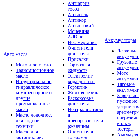
Антифриз,
тосол
Антигель
Антикор
Антигравий
Мочевина
AdBlue
Аккумуляторы
Незамерзайка
Очистители
Легковые
двигателя
Авто масла
аккумуля
Присадки
Грузовые
Моторное масло
Тормозная
аккумуля
Трансмиссионное
жидкость
Мото
масло
Электролит,
аккумуля
Индустриальное,
вода дистил.
Тяговые
гидравлическое,
Герметик
аккумуля
компрессорное и
Жидкая резина
Зарядные 
другие
Раскоксовка
пусковые
промышленные
двигателя
устройств
масла
Нейтрализаторы
ареометры
Масло лодочное,
и
нагрузоч
для водной
преобразователи
вилки,
техники
ржавчины
тестеры
Масло для
Очистители
Аккумуля
мотоциклов,
тормозов