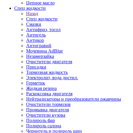
Цепное масло
Спец жидкости
Назад
Спец жидкости
Смазки
Антифриз, тосол
Антигель
Антикор
Антигравий
Мочевина AdBlue
Незамерзайка
Очистители двигателя
Присадки
Тормозная жидкость
Электролит, вода дистил.
Герметик
Жидкая резина
Раскоксовка двигателя
Нейтрализаторы и преобразователи ржавчины
Очистители тормозов
Промывка двигателя
Очистители кузова
Полироль фар
Полироль салона
Чернитель и полироль шин