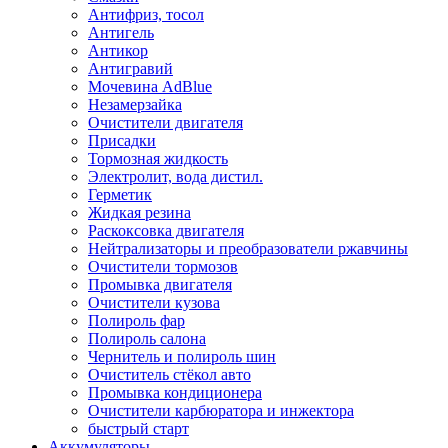
Антифриз, тосол
Антигель
Антикор
Антигравий
Мочевина AdBlue
Незамерзайка
Очистители двигателя
Присадки
Тормозная жидкость
Электролит, вода дистил.
Герметик
Жидкая резина
Раскоксовка двигателя
Нейтрализаторы и преобразователи ржавчины
Очистители тормозов
Промывка двигателя
Очистители кузова
Полироль фар
Полироль салона
Чернитель и полироль шин
Очиститель стёкол авто
Промывка кондиционера
Очистители карбюратора и инжектора
быстрый старт
Аккумуляторы