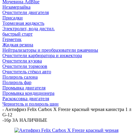
Мочевина AdBlue
Незамерзайка
Очистители двигателя
Присадки
Тормозная жидкость
Электролит, вода дистил.
быстрый старт
Герметик
Жидкая резина
Нейтрализаторы и преобразователи ржавчины
Очистители карбюратора и инжектора
Очистители кузова
Очистители тормозов
Очиститель стёкол авто
Полироль салона
Полироль фар
Промывка двигателя
Промывка кондиционера
Раскоксовка двигателя
Чернитель и полироль шин
-
Антифриз Felix Carbox X Freeze красный черная канистра 1 л
G-12
-16р ЗА НАЛИЧНЫЕ