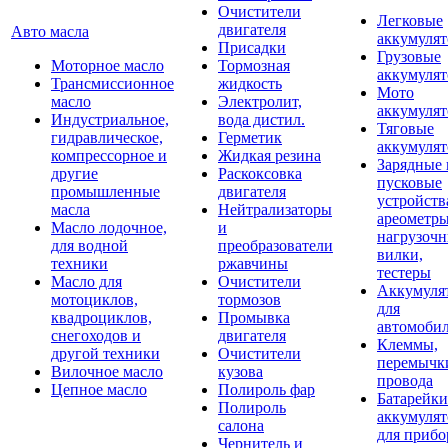
Очистители
Легковые
двигателя
Авто масла
аккумуля
Присадки
Грузовые
Моторное масло
Тормозная
аккумуля
Трансмиссионное
жидкость
Мото
масло
Электролит,
аккумуля
Индустриальное,
вода дистил.
Тяговые
гидравлическое,
Герметик
аккумуля
компрессорное и
Жидкая резина
Зарядные 
другие
Раскоксовка
пусковые
промышленные
двигателя
устройств
масла
Нейтрализаторы
ареометры
Масло лодочное,
и
нагрузоч
для водной
преобразователи
вилки,
техники
ржавчины
тестеры
Масло для
Очистители
Аккумуля
мотоциклов,
тормозов
для
квадроциклов,
Промывка
автомоби
снегоходов и
двигателя
Клеммы,
другой техники
Очистители
перемычк
Вилочное масло
кузова
провода
Цепное масло
Полироль фар
Батарейки
Полироль
аккумуля
салона
для прибо
Чернитель и