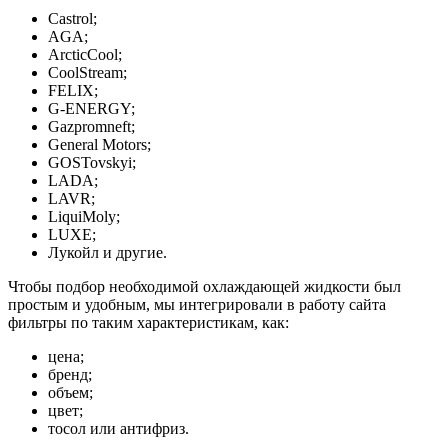
Castrol;
AGA;
ArcticCool;
CoolStream;
FELIX;
G-ENERGY;
Gazpromneft;
General Motors;
GOSTovskyi;
LADA;
LAVR;
LiquiMoly;
LUXE;
Лукойл и другие.
Чтобы подбор необходимой охлаждающей жидкости был
простым и удобным, мы интегрировали в работу сайта
фильтры по таким характеристикам, как:
цена;
бренд;
объем;
цвет;
тосол или антифриз.