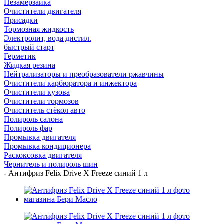
Незамерзайка
Очистители двигателя
Присадки
Тормозная жидкость
Электролит, вода дистил.
быстрый старт
Герметик
Жидкая резина
Нейтрализаторы и преобразователи ржавчины
Очистители карбюратора и инжектора
Очистители кузова
Очистители тормозов
Очиститель стёкол авто
Полироль салона
Полироль фар
Промывка двигателя
Промывка кондиционера
Раскоксовка двигателя
Чернитель и полироль шин
-
Антифриз Felix Drive X Freeze синий 1 л