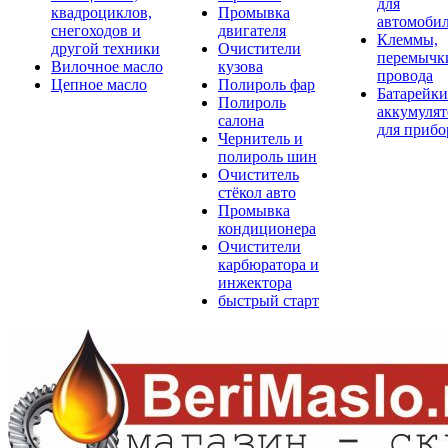
для
квадроциклов,
Промывка
автомоби
снегоходов и
двигателя
Клеммы,
другой техники
Очистители
перемычк
Вилочное масло
кузова
провода
Цепное масло
Полироль фар
Батарейки
Полироль
аккумуля
салона
для прибо
Чернитель и
полироль шин
Очиститель
стёкол авто
Промывка
кондиционера
Очистители
карбюратора и
инжектора
быстрый старт