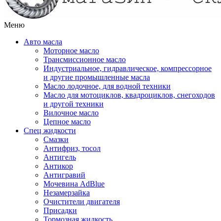
Меню
Авто масла
Моторное масло
Трансмиссионное масло
Индустриальное, гидравлическое, компрессорное
и другие промышленные масла
Масло лодочное, для водной техники
Масло для мотоциклов, квадроциклов, снегоходов
и другой техники
Вилочное масло
Цепное масло
Спец жидкости
Смазки
Антифриз, тосол
Антигель
Антикор
Антигравий
Мочевина AdBlue
Незамерзайка
Очистители двигателя
Присадки
Тормозная жидкость