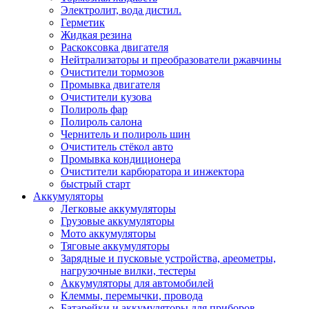
Электролит, вода дистил.
Герметик
Жидкая резина
Раскоксовка двигателя
Нейтрализаторы и преобразователи ржавчины
Очистители тормозов
Промывка двигателя
Очистители кузова
Полироль фар
Полироль салона
Чернитель и полироль шин
Очиститель стёкол авто
Промывка кондиционера
Очистители карбюратора и инжектора
быстрый старт
Аккумуляторы
Легковые аккумуляторы
Грузовые аккумуляторы
Мото аккумуляторы
Тяговые аккумуляторы
Зарядные и пусковые устройства, ареометры,
нагрузочные вилки, тестеры
Аккумуляторы для автомобилей
Клеммы, перемычки, провода
Батарейки и аккумуляторы для приборов