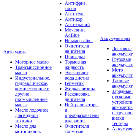
Антифриз,
тосол
Антигель
Антикор
Антигравий
Мочевина
AdBlue
Аккумуляторы
Незамерзайка
Очистители
Легковые
двигателя
Авто масла
аккумуля
Присадки
Грузовые
Моторное масло
Тормозная
аккумуля
Трансмиссионное
жидкость
Мото
масло
Электролит,
аккумуля
Индустриальное,
вода дистил.
Тяговые
гидравлическое,
Герметик
аккумуля
компрессорное и
Жидкая резина
Зарядные 
другие
Раскоксовка
пусковые
промышленные
двигателя
устройств
масла
Нейтрализаторы
ареометры
Масло лодочное,
и
нагрузоч
для водной
преобразователи
вилки,
техники
ржавчины
тестеры
Масло для
Очистители
Аккумуля
мотоциклов,
тормозов