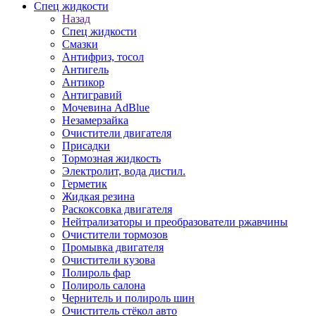
Спец жидкости
Назад
Спец жидкости
Смазки
Антифриз, тосол
Антигель
Антикор
Антигравий
Мочевина AdBlue
Незамерзайка
Очистители двигателя
Присадки
Тормозная жидкость
Электролит, вода дистил.
Герметик
Жидкая резина
Раскоксовка двигателя
Нейтрализаторы и преобразователи ржавчины
Очистители тормозов
Промывка двигателя
Очистители кузова
Полироль фар
Полироль салона
Чернитель и полироль шин
Очиститель стёкол авто