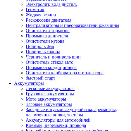
Электролит, вода дистил.
Герметик
Жидкая резина
Раскоксовка двигателя
Нейтрализаторы и преобразователи ржавчины
Очистители тормозов
Промывка двигателя
Очистители кузова
Полироль фар
Полироль салона
Чернитель и полироль шин
Очиститель стёкол авто
Промывка кондиционера
Очистители карбюратора и инжектора
быстрый старт
Аккумуляторы
Легковые аккумуляторы
Грузовые аккумуляторы
Мото аккумуляторы
Тяговые аккумуляторы
Зарядные и пусковые устройства, ареометры,
нагрузочные вилки, тестеры
Аккумуляторы для автомобилей
Клеммы, перемычки, провода
Батарейки и аккумуляторы для приборов