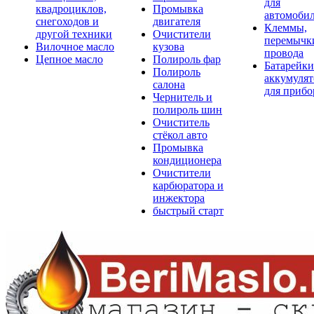
для
квадроциклов,
Промывка
автомоби
снегоходов и
двигателя
Клеммы,
другой техники
Очистители
перемычк
Вилочное масло
кузова
провода
Цепное масло
Полироль фар
Батарейки
Полироль
аккумуля
салона
для прибо
Чернитель и
полироль шин
Очиститель
стёкол авто
Промывка
кондиционера
Очистители
карбюратора и
инжектора
быстрый старт