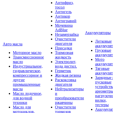
Антифриз,
тосол
Антигель
Антикор
Антигравий
Мочевина
AdBlue
Аккумуляторы
Незамерзайка
Очистители
Легковые
двигателя
Авто масла
аккумуля
Присадки
Грузовые
Моторное масло
Тормозная
аккумуля
Трансмиссионное
жидкость
Мото
масло
Электролит,
аккумуля
Индустриальное,
вода дистил.
Тяговые
гидравлическое,
Герметик
аккумуля
компрессорное и
Жидкая резина
Зарядные 
другие
Раскоксовка
пусковые
промышленные
двигателя
устройств
масла
Нейтрализаторы
ареометры
Масло лодочное,
и
нагрузоч
для водной
преобразователи
вилки,
техники
ржавчины
тестеры
Масло для
Очистители
Аккумуля
мотоциклов,
тормозов