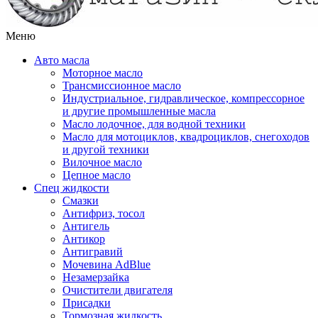
Меню
Авто масла
Моторное масло
Трансмиссионное масло
Индустриальное, гидравлическое, компрессорное
и другие промышленные масла
Масло лодочное, для водной техники
Масло для мотоциклов, квадроциклов, снегоходов
и другой техники
Вилочное масло
Цепное масло
Спец жидкости
Смазки
Антифриз, тосол
Антигель
Антикор
Антигравий
Мочевина AdBlue
Незамерзайка
Очистители двигателя
Присадки
Тормозная жидкость