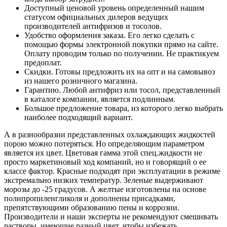
Доступный ценовой уровень определенный нашим
статусом официальных дилеров ведущих
производителей антифризов и тосолов.
Удобство оформления заказа. Его легко сделать с
помощью формы электронной покупки прямо на сайте.
Оплату проводим только по получении. Не практикуем
предоплат.
Скидки. Готовы предложить их на опт и на самовывоз
из нашего розничного магазина.
Гарантию. Любой антифриз или тосол, представленный
в каталоге компании, является подлинным.
Большое предложение товара, из которого легко выбрать
наиболее подходящий вариант.
А в разнообразии представленных охлаждающих жидкостей
порою можно потеряться. Но определяющим параметром
является их цвет. Цветовая гамма этой спец.жидкости не
просто маркетиновый ход компаний, но и говорящий о ее
классе фактор. Красные подходят при эксплуатации в режиме
экстремально низких температур. Зеленые выдерживают
морозы до -25 градусов. А желтые изготовлены на основе
полипропиленгликоля и дополнены присадками,
препятствующими образованию пены и коррозии.
Производители и наши эксперты не рекомендуют смешивать
растворы, имеющие разный цвет, чтобы избежать