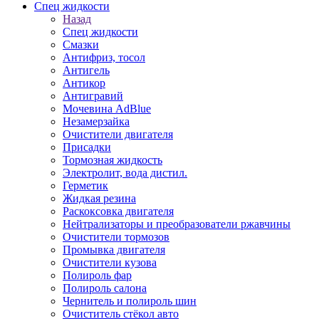
Спец жидкости
Назад
Спец жидкости
Смазки
Антифриз, тосол
Антигель
Антикор
Антигравий
Мочевина AdBlue
Незамерзайка
Очистители двигателя
Присадки
Тормозная жидкость
Электролит, вода дистил.
Герметик
Жидкая резина
Раскоксовка двигателя
Нейтрализаторы и преобразователи ржавчины
Очистители тормозов
Промывка двигателя
Очистители кузова
Полироль фар
Полироль салона
Чернитель и полироль шин
Очиститель стёкол авто