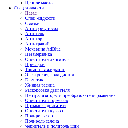
Цепное масло
Спец жидкости
Назад
Спец жидкости
Смазки
Антифриз, тосол
Антигель
Антикор
Антигравий
Мочевина AdBlue
Незамерзайка
Очистители двигателя
Присадки
Тормозная жидкость
Электролит, вода дистил.
Герметик
Жидкая резина
Раскоксовка двигателя
Нейтрализаторы и преобразователи ржавчины
Очистители тормозов
Промывка двигателя
Очистители кузова
Полироль фар
Полироль салона
Чернитель и полироль шин