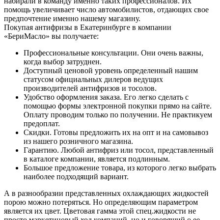
набирали в команду именно таких профессионалов. Их
помощь увеличивает число автомобилистов, отдающих свое
предпочтение именно нашему магазину.
Покупая антифризы в Екатеринбурге в компании
«БериМасло» вы получаете:
Профессиональные консультации. Они очень важны,
когда выбор затруднен.
Доступный ценовой уровень определенный нашим
статусом официальных дилеров ведущих
производителей антифризов и тосолов.
Удобство оформления заказа. Его легко сделать с
помощью формы электронной покупки прямо на сайте.
Оплату проводим только по получении. Не практикуем
предоплат.
Скидки. Готовы предложить их на опт и на самовывоз
из нашего розничного магазина.
Гарантию. Любой антифриз или тосол, представленный
в каталоге компании, является подлинным.
Большое предложение товара, из которого легко выбрать
наиболее подходящий вариант.
А в разнообразии представленных охлаждающих жидкостей
порою можно потеряться. Но определяющим параметром
является их цвет. Цветовая гамма этой спец.жидкости не
просто маркетиновый ход компаний, но и говорящий о ее