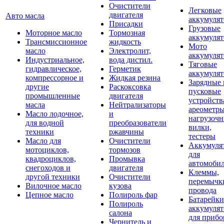
Очистители
Легковые
двигателя
Авто масла
аккумуля
Присадки
Грузовые
Моторное масло
Тормозная
аккумуля
Трансмиссионное
жидкость
Мото
масло
Электролит,
аккумуля
Индустриальное,
вода дистил.
Тяговые
гидравлическое,
Герметик
аккумуля
компрессорное и
Жидкая резина
Зарядные 
другие
Раскоксовка
пусковые
промышленные
двигателя
устройств
масла
Нейтрализаторы
ареометры
Масло лодочное,
и
нагрузоч
для водной
преобразователи
вилки,
техники
ржавчины
тестеры
Масло для
Очистители
Аккумуля
мотоциклов,
тормозов
для
квадроциклов,
Промывка
автомоби
снегоходов и
двигателя
Клеммы,
другой техники
Очистители
перемычк
Вилочное масло
кузова
провода
Цепное масло
Полироль фар
Батарейки
Полироль
аккумуля
салона
для прибо
Чернитель и