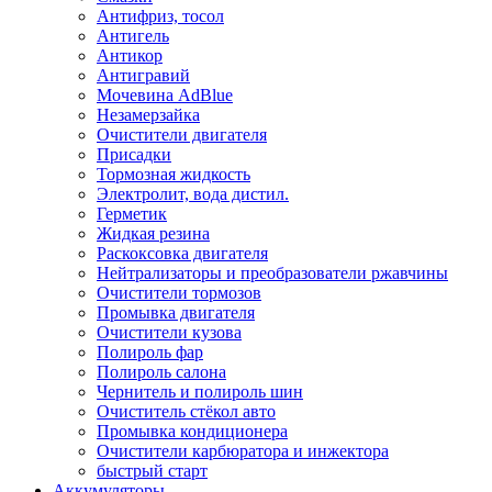
Антифриз, тосол
Антигель
Антикор
Антигравий
Мочевина AdBlue
Незамерзайка
Очистители двигателя
Присадки
Тормозная жидкость
Электролит, вода дистил.
Герметик
Жидкая резина
Раскоксовка двигателя
Нейтрализаторы и преобразователи ржавчины
Очистители тормозов
Промывка двигателя
Очистители кузова
Полироль фар
Полироль салона
Чернитель и полироль шин
Очиститель стёкол авто
Промывка кондиционера
Очистители карбюратора и инжектора
быстрый старт
Аккумуляторы