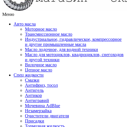
Меню
Авто масла
Моторное масло
Трансмиссионное масло
Индустриальное, гидравлическое, компрессорное
и другие промышленные масла
Масло лодочное, для водной техники
Масло для мотоциклов, квадроциклов, снегоходов
и другой техники
Вилочное масло
Цепное масло
Спец жидкости
Смазки
Антифриз, тосол
Антигель
Антикор
Антигравий
Мочевина AdBlue
Незамерзайка
Очистители двигателя
Присадки
Тормозная жидкость