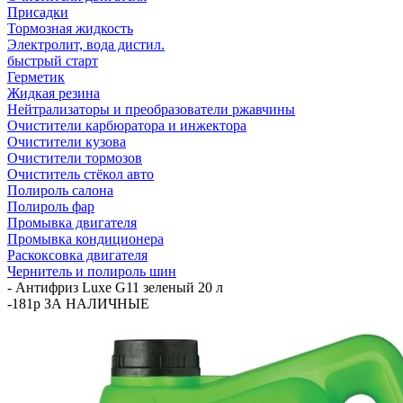
Присадки
Тормозная жидкость
Электролит, вода дистил.
быстрый старт
Герметик
Жидкая резина
Нейтрализаторы и преобразователи ржавчины
Очистители карбюратора и инжектора
Очистители кузова
Очистители тормозов
Очиститель стёкол авто
Полироль салона
Полироль фар
Промывка двигателя
Промывка кондиционера
Раскоксовка двигателя
Чернитель и полироль шин
-
Антифриз Luxe G11 зеленый 20 л
-181р ЗА НАЛИЧНЫЕ