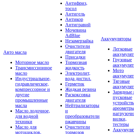
Антифриз,
тосол
Антигель
Антикор
Антигравий
Мочевина
AdBlue
Аккумуляторы
Незамерзайка
Очистители
Легковые
двигателя
Авто масла
аккумуля
Присадки
Грузовые
Моторное масло
Тормозная
аккумуля
Трансмиссионное
жидкость
Мото
масло
Электролит,
аккумуля
Индустриальное,
вода дистил.
Тяговые
гидравлическое,
Герметик
аккумуля
компрессорное и
Жидкая резина
Зарядные 
другие
Раскоксовка
пусковые
промышленные
двигателя
устройств
масла
Нейтрализаторы
ареометры
Масло лодочное,
и
нагрузоч
для водной
преобразователи
вилки,
техники
ржавчины
тестеры
Масло для
Очистители
Аккумуля
мотоциклов,
тормозов