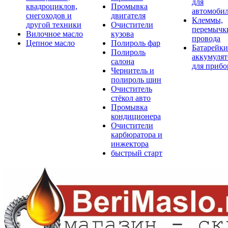
для
квадроциклов,
Промывка
автомоби
снегоходов и
двигателя
Клеммы,
другой техники
Очистители
перемычк
Вилочное масло
кузова
провода
Цепное масло
Полироль фар
Батарейки
Полироль
аккумуля
салона
для прибо
Чернитель и
полироль шин
Очиститель
стёкол авто
Промывка
кондиционера
Очистители
карбюратора и
инжектора
быстрый старт