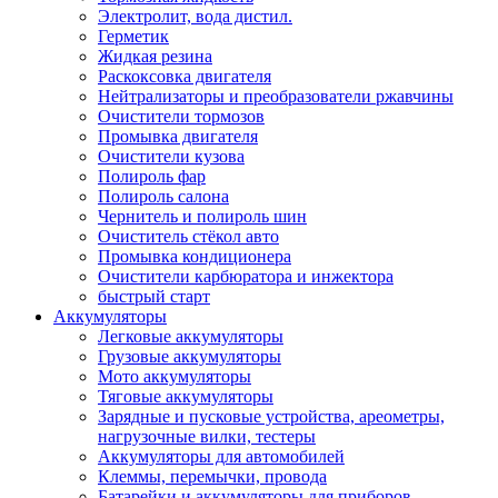
Электролит, вода дистил.
Герметик
Жидкая резина
Раскоксовка двигателя
Нейтрализаторы и преобразователи ржавчины
Очистители тормозов
Промывка двигателя
Очистители кузова
Полироль фар
Полироль салона
Чернитель и полироль шин
Очиститель стёкол авто
Промывка кондиционера
Очистители карбюратора и инжектора
быстрый старт
Аккумуляторы
Легковые аккумуляторы
Грузовые аккумуляторы
Мото аккумуляторы
Тяговые аккумуляторы
Зарядные и пусковые устройства, ареометры,
нагрузочные вилки, тестеры
Аккумуляторы для автомобилей
Клеммы, перемычки, провода
Батарейки и аккумуляторы для приборов