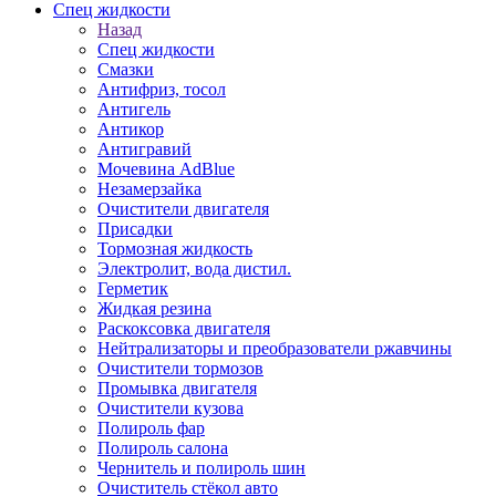
Спец жидкости
Назад
Спец жидкости
Смазки
Антифриз, тосол
Антигель
Антикор
Антигравий
Мочевина AdBlue
Незамерзайка
Очистители двигателя
Присадки
Тормозная жидкость
Электролит, вода дистил.
Герметик
Жидкая резина
Раскоксовка двигателя
Нейтрализаторы и преобразователи ржавчины
Очистители тормозов
Промывка двигателя
Очистители кузова
Полироль фар
Полироль салона
Чернитель и полироль шин
Очиститель стёкол авто