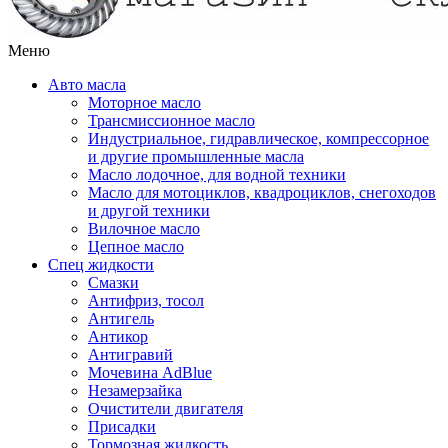
Меню
Авто масла
Моторное масло
Трансмиссионное масло
Индустриальное, гидравлическое, компрессорное
и другие промышленные масла
Масло лодочное, для водной техники
Масло для мотоциклов, квадроциклов, снегоходов
и другой техники
Вилочное масло
Цепное масло
Спец жидкости
Смазки
Антифриз, тосол
Антигель
Антикор
Антигравий
Мочевина AdBlue
Незамерзайка
Очистители двигателя
Присадки
Тормозная жидкость