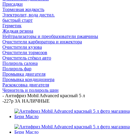
Присадки
Тормозная жидкость
Электролит, вода дистил.
быстрый старт
Герметик
Жидкая резина
Нейтрализаторы и преобразователи ржавчины
Очистители карбюратора и инжектора
Очистители кузова
Очистители тормозов
Очиститель стёкол авто
Полироль салона
Полироль фар
Промывка двигателя
Промывка кондиционера
Раскоксовка двигателя
Чернитель и полироль шин
-
Антифриз Mobil Advanced красный 5 л
-227р ЗА НАЛИЧНЫЕ