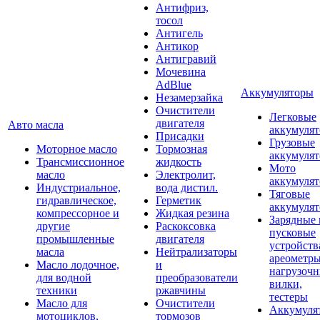
Антифриз,
тосол
Антигель
Антикор
Антигравий
Мочевина
AdBlue
Аккумуляторы
Незамерзайка
Очистители
Легковые
двигателя
Авто масла
аккумуля
Присадки
Грузовые
Моторное масло
Тормозная
аккумуля
Трансмиссионное
жидкость
Мото
масло
Электролит,
аккумуля
Индустриальное,
вода дистил.
Тяговые
гидравлическое,
Герметик
аккумуля
компрессорное и
Жидкая резина
Зарядные 
другие
Раскоксовка
пусковые
промышленные
двигателя
устройств
масла
Нейтрализаторы
ареометры
Масло лодочное,
и
нагрузоч
для водной
преобразователи
вилки,
техники
ржавчины
тестеры
Масло для
Очистители
Аккумуля
мотоциклов,
тормозов