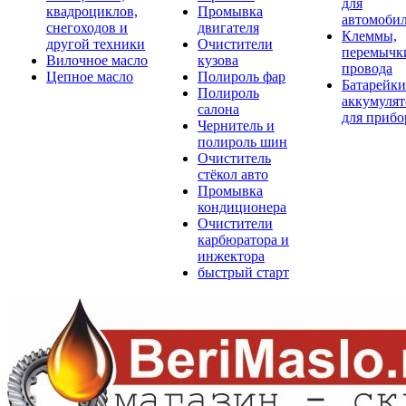
для
квадроциклов,
Промывка
автомоби
снегоходов и
двигателя
Клеммы,
другой техники
Очистители
перемычк
Вилочное масло
кузова
провода
Цепное масло
Полироль фар
Батарейки
Полироль
аккумуля
салона
для прибо
Чернитель и
полироль шин
Очиститель
стёкол авто
Промывка
кондиционера
Очистители
карбюратора и
инжектора
быстрый старт