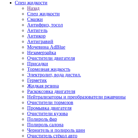
Спец жидкости
Назад
Спец жидкости
Смазки
Антифриз, тосол
Антигель
Антикор
Антигравий
Мочевина AdBlue
Незамерзайка
Очистители двигателя
Присадки
Тормозная жидкость
Электролит, вода дистил.
Герметик
Жидкая резина
Раскоксовка двигателя
Нейтрализаторы и преобразователи ржавчины
Очистители тормозов
Промывка двигателя
Очистители кузова
Полироль фар
Полироль салона
Чернитель и полироль шин
Очиститель стёкол авто