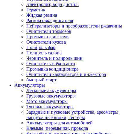
Электролит, вода дистил.
Герметик
Жидкая резина
Раскоксовка двигателя
Нейтрализаторы и преобразователи ржавчины
Очистители тормозов
Промывка двигателя
Очистители кузова
Полироль фар
Полироль салона
Чернитель и полироль шин
Очиститель стёкол авто
Промывка кондиционера
Очистители карбюратора и инжектора
быстрый старт
Аккумуляторы
Легковые аккумуляторы
Грузовые аккумуляторы
Мото аккумуляторы
Тяговые аккумуляторы
Зарядные и пусковые устройства, ареометры,
нагрузочные вилки, тестеры
Аккумуляторы для автомобилей
Клеммы, перемычки, провода
Батарейки и аккумуляторы для приборов