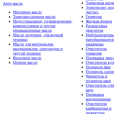
Тормозная жидк
Авто масла
Электролит, во
Моторное масло
дистил.
Трансмиссионное масло
Герметик
Индустриальное, гидравлическое,
Жидкая резина
компрессорное и другие
Раскоксовка
промышленные масла
двигателя
Масло лодочное, для водной
Нейтрализатор
техники
преобразовател
Масло для мотоциклов,
ржавчины
квадроциклов, снегоходов и
Очистители
другой техники
тормозов
Вилочное масло
Промывка двиг
Цепное масло
Очистители куз
Полироль фар
Полироль салон
Чернитель и
полироль шин
Очиститель стё
авто
Промывка
кондиционера
Очистители
карбюратора и
инжектора