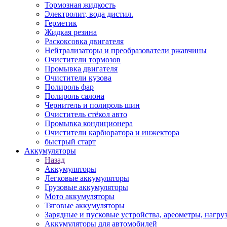
Тормозная жидкость
Электролит, вода дистил.
Герметик
Жидкая резина
Раскоксовка двигателя
Нейтрализаторы и преобразователи ржавчины
Очистители тормозов
Промывка двигателя
Очистители кузова
Полироль фар
Полироль салона
Чернитель и полироль шин
Очиститель стёкол авто
Промывка кондиционера
Очистители карбюратора и инжектора
быстрый старт
Аккумуляторы
Назад
Аккумуляторы
Легковые аккумуляторы
Грузовые аккумуляторы
Мото аккумуляторы
Тяговые аккумуляторы
Зарядные и пусковые устройства, ареометры, нагру
Аккумуляторы для автомобилей