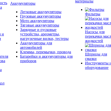
материалы
ость
Аккумуляторы
да
Легковые аккумуляторы
Фильтры
Грузовые аккумуляторы
Мото аккумуляторы
Тяговые аккумуляторы
Зарядные и пусковые
Насосы для
ы и
устройства, ареометры,
перекачки масл
и
нагрузочные вилки, тестеры
жидкостей
Аккумуляторы для
автомобилей
Клеммы, перемычки, провода
Шприцы для
ателя
Батарейки и аккумуляторы для
смазки
ова
приборов
Инструменты 
оборудование
а
кол