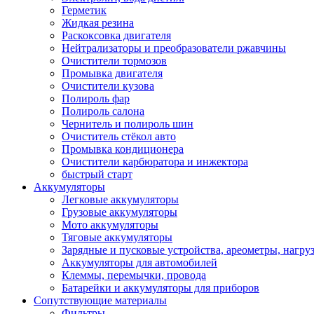
Герметик
Жидкая резина
Раскоксовка двигателя
Нейтрализаторы и преобразователи ржавчины
Очистители тормозов
Промывка двигателя
Очистители кузова
Полироль фар
Полироль салона
Чернитель и полироль шин
Очиститель стёкол авто
Промывка кондиционера
Очистители карбюратора и инжектора
быстрый старт
Аккумуляторы
Легковые аккумуляторы
Грузовые аккумуляторы
Мото аккумуляторы
Тяговые аккумуляторы
Зарядные и пусковые устройства, ареометры, нагру
Аккумуляторы для автомобилей
Клеммы, перемычки, провода
Батарейки и аккумуляторы для приборов
Сопутствующие материалы
Фильтры