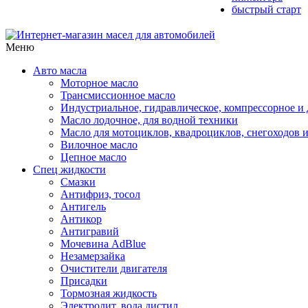
быстрый старт
Меню
Авто масла
Моторное масло
Трансмиссионное масло
Индустриальное, гидравлическое, компрессорное 
Масло лодочное, для водной техники
Масло для мотоциклов, квадроциклов, снегоходов 
Вилочное масло
Цепное масло
Спец жидкости
Смазки
Антифриз, тосол
Антигель
Антикор
Антигравий
Мочевина AdBlue
Незамерзайка
Очистители двигателя
Присадки
Тормозная жидкость
Электролит, вода дистил.