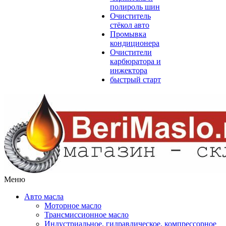
полироль шин
Очиститель
стёкол авто
Промывка
кондиционера
Очистители
карбюратора и
инжектора
быстрый старт
Меню
Авто масла
Моторное масло
Трансмиссионное масло
Индустриальное, гидравлическое, компрессорное