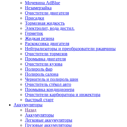
Мочевина AdBlue
Незамерзайка
Очистители двигателя
Присадки
Тормозная жидкость
Электролит, вода дистил.
Герметик
Жидкая резина
Раскоксовка двигателя
Нейтрализаторы и преобразователи ржавчины
Очистители тормозов
Промывка двигателя
Очистители кузова
Полироль фар
Полироль салона
Чернитель и полироль шин
Очиститель стёкол авто
Промывка кондиционера
Очистители карбюратора и инжектора
быстрый старт
Аккумуляторы
Назад
Аккумуляторы
Легковые аккумуляторы
Грузовые аккумуляторы