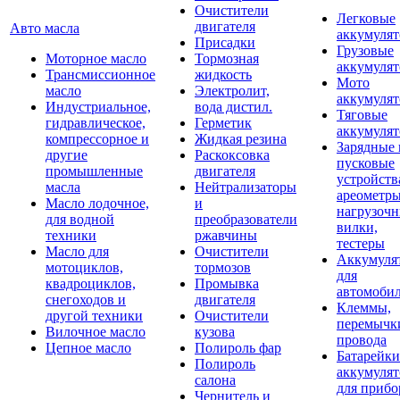
Очистители
Легковые
двигателя
Авто масла
аккумуля
Присадки
Грузовые
Моторное масло
Тормозная
аккумуля
Трансмиссионное
жидкость
Мото
масло
Электролит,
аккумуля
Индустриальное,
вода дистил.
Тяговые
гидравлическое,
Герметик
аккумуля
компрессорное и
Жидкая резина
Зарядные 
другие
Раскоксовка
пусковые
промышленные
двигателя
устройств
масла
Нейтрализаторы
ареометры
Масло лодочное,
и
нагрузоч
для водной
преобразователи
вилки,
техники
ржавчины
тестеры
Масло для
Очистители
Аккумуля
мотоциклов,
тормозов
для
квадроциклов,
Промывка
автомоби
снегоходов и
двигателя
Клеммы,
другой техники
Очистители
перемычк
Вилочное масло
кузова
провода
Цепное масло
Полироль фар
Батарейки
Полироль
аккумуля
салона
для прибо
Чернитель и