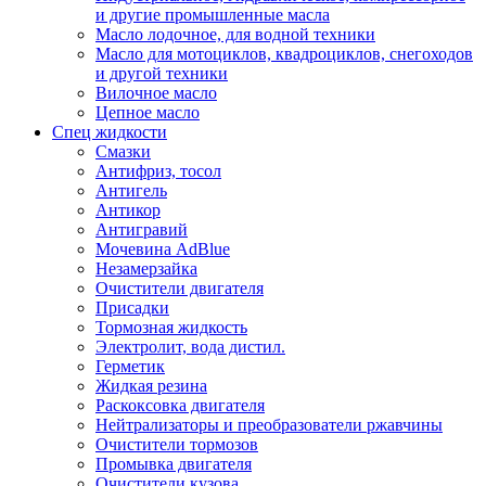
и другие промышленные масла
Масло лодочное, для водной техники
Масло для мотоциклов, квадроциклов, снегоходов
и другой техники
Вилочное масло
Цепное масло
Спец жидкости
Смазки
Антифриз, тосол
Антигель
Антикор
Антигравий
Мочевина AdBlue
Незамерзайка
Очистители двигателя
Присадки
Тормозная жидкость
Электролит, вода дистил.
Герметик
Жидкая резина
Раскоксовка двигателя
Нейтрализаторы и преобразователи ржавчины
Очистители тормозов
Промывка двигателя
Очистители кузова