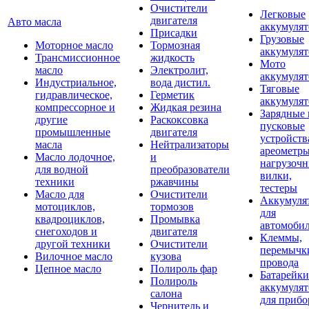
Очистители
Легковые
двигателя
Авто масла
аккумуля
Присадки
Грузовые
Моторное масло
Тормозная
аккумуля
Трансмиссионное
жидкость
Мото
масло
Электролит,
аккумуля
Индустриальное,
вода дистил.
Тяговые
гидравлическое,
Герметик
аккумуля
компрессорное и
Жидкая резина
Зарядные 
другие
Раскоксовка
пусковые
промышленные
двигателя
устройств
масла
Нейтрализаторы
ареометры
Масло лодочное,
и
нагрузоч
для водной
преобразователи
вилки,
техники
ржавчины
тестеры
Масло для
Очистители
Аккумуля
мотоциклов,
тормозов
для
квадроциклов,
Промывка
автомоби
снегоходов и
двигателя
Клеммы,
другой техники
Очистители
перемычк
Вилочное масло
кузова
провода
Цепное масло
Полироль фар
Батарейки
Полироль
аккумуля
салона
для прибо
Чернитель и