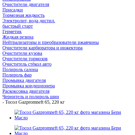
Очистители двигателя
Присадки
Тормозная жидкость
Электролит, вода дистил.
быстрый старт
Герметик
Жидкая резина
Нейтрализаторы и преобразователи ржавчины
Очистители карбюратора и инжектора
Очистители кузова
Очистители тормозов
Очиститель стёкол авто
Полироль салона
Полироль фар
Промывка двигателя
Промывка кондиционера
Раскоксовка двигателя
Чернитель и полироль шин
-
Тосол Gazpromneft 65, 220 кг