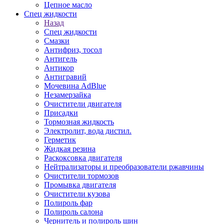
Цепное масло
Спец жидкости
Назад
Спец жидкости
Смазки
Антифриз, тосол
Антигель
Антикор
Антигравий
Мочевина AdBlue
Незамерзайка
Очистители двигателя
Присадки
Тормозная жидкость
Электролит, вода дистил.
Герметик
Жидкая резина
Раскоксовка двигателя
Нейтрализаторы и преобразователи ржавчины
Очистители тормозов
Промывка двигателя
Очистители кузова
Полироль фар
Полироль салона
Чернитель и полироль шин