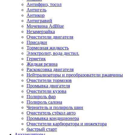
Антифриз, тосол
Антигель
Антикор
Антигравий
Мочевина AdBlue
Незамерзайка
Очистители двигателя
Присадки
Тормозная жидкость
Электролит, вода дистил.
Герметик
Жидкая резина
Раскоксовка двигателя
Нейтрализаторы и преобразователи ржавчины
Очистители тормозов
Промывка двигателя
Очистители кузова
Полироль фар
Полироль салона
Чернитель и полироль шин
Очиститель стёкол авто
Промывка кондиционера
Очистители карбюратора и инжектора
быстрый старт
Аккумуляторы