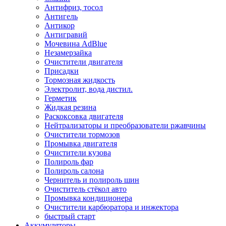
Антифриз, тосол
Антигель
Антикор
Антигравий
Мочевина AdBlue
Незамерзайка
Очистители двигателя
Присадки
Тормозная жидкость
Электролит, вода дистил.
Герметик
Жидкая резина
Раскоксовка двигателя
Нейтрализаторы и преобразователи ржавчины
Очистители тормозов
Промывка двигателя
Очистители кузова
Полироль фар
Полироль салона
Чернитель и полироль шин
Очиститель стёкол авто
Промывка кондиционера
Очистители карбюратора и инжектора
быстрый старт
Аккумуляторы