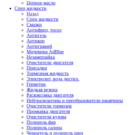
Цепное масло
Спец жидкости
Назад
Спец жидкости
Смазки
Антифриз, тосол
Антигель
Антикор
Антигравий
Мочевина AdBlue
Незамерзайка
Очистители двигателя
Присадки
Тормозная жидкость
Электролит, вода дистил.
Герметик
Жидкая резина
Раскоксовка двигателя
Нейтрализаторы и преобразователи ржавчины
Очистители тормозов
Промывка двигателя
Очистители кузова
Полироль фар
Полироль салона
Чернитель и полироль шин