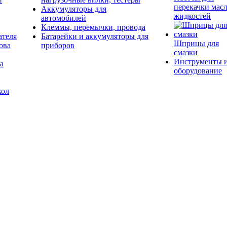
перекачки масл
Аккумуляторы для
жидкостей
автомобилей
Клеммы, перемычки, провода
ателя
Батарейки и аккумуляторы для
Шприцы для
ова
приборов
смазки
Инструменты 
а
оборудование
кол