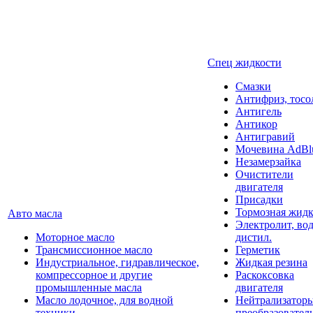
Спец жидкости
Смазки
Антифриз, тосо
Антигель
Антикор
Антигравий
Мочевина AdBl
Незамерзайка
Очистители
двигателя
Присадки
Тормозная жидк
Авто масла
Электролит, во
Моторное масло
дистил.
Трансмиссионное масло
Герметик
Индустриальное, гидравлическое,
Жидкая резина
компрессорное и другие
Раскоксовка
промышленные масла
двигателя
Масло лодочное, для водной
Нейтрализатор
техники
преобразовател