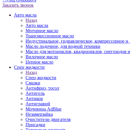
Заказать звонок
Авто масла
Назад
Авто масла
Моторное масло
Трансмиссионное масло
Индустриальное, гидравлическое, компрессорное 
Масло лодочное, для водной техники
Масло для мотоциклов, квадроциклов, снегоходов 
Вилочное масло
Цепное масло
Спец жидкости
Назад
Спец жидкости
Смазки
Антифриз, тосол
Антигель
Антикор
Антигравий
Мочевина AdBlue
Незамерзайка
Очистители двигателя
Присадки
Тормозная жидкость