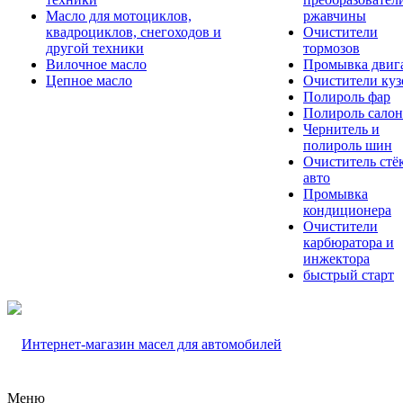
Масло для мотоциклов,
ржавчины
квадроциклов, снегоходов и
Очистители
другой техники
тормозов
Вилочное масло
Промывка двиг
Цепное масло
Очистители куз
Полироль фар
Полироль салон
Чернитель и
полироль шин
Очиститель стё
авто
Промывка
кондиционера
Очистители
карбюратора и
инжектора
быстрый старт
Меню