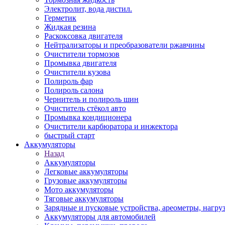
Электролит, вода дистил.
Герметик
Жидкая резина
Раскоксовка двигателя
Нейтрализаторы и преобразователи ржавчины
Очистители тормозов
Промывка двигателя
Очистители кузова
Полироль фар
Полироль салона
Чернитель и полироль шин
Очиститель стёкол авто
Промывка кондиционера
Очистители карбюратора и инжектора
быстрый старт
Аккумуляторы
Назад
Аккумуляторы
Легковые аккумуляторы
Грузовые аккумуляторы
Мото аккумуляторы
Тяговые аккумуляторы
Зарядные и пусковые устройства, ареометры, нагру
Аккумуляторы для автомобилей