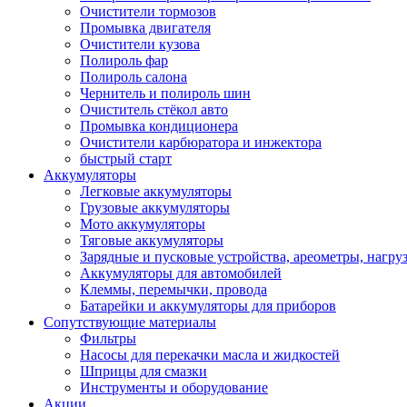
Очистители тормозов
Промывка двигателя
Очистители кузова
Полироль фар
Полироль салона
Чернитель и полироль шин
Очиститель стёкол авто
Промывка кондиционера
Очистители карбюратора и инжектора
быстрый старт
Аккумуляторы
Легковые аккумуляторы
Грузовые аккумуляторы
Мото аккумуляторы
Тяговые аккумуляторы
Зарядные и пусковые устройства, ареометры, нагру
Аккумуляторы для автомобилей
Клеммы, перемычки, провода
Батарейки и аккумуляторы для приборов
Сопутствующие материалы
Фильтры
Насосы для перекачки масла и жидкостей
Шприцы для смазки
Инструменты и оборудование
Акции