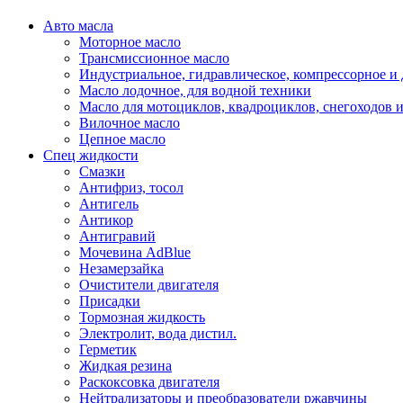
Авто масла
Моторное масло
Трансмиссионное масло
Индустриальное, гидравлическое, компрессорное 
Масло лодочное, для водной техники
Масло для мотоциклов, квадроциклов, снегоходов 
Вилочное масло
Цепное масло
Спец жидкости
Смазки
Антифриз, тосол
Антигель
Антикор
Антигравий
Мочевина AdBlue
Незамерзайка
Очистители двигателя
Присадки
Тормозная жидкость
Электролит, вода дистил.
Герметик
Жидкая резина
Раскоксовка двигателя
Нейтрализаторы и преобразователи ржавчины