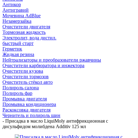
Антикор
Антигравий
Мочевина AdBlue
Незамерзайка
Очистители двигателя
Тормозная жидкость
Электролит, вода дистил.
быстрый старт
Герметик
Жидкая резина
Нейтрализаторы и преобразователи ржавчины
Очистители карбюратора и инжектора
Очистители кузова
Очистители тормозов
Очиститель стёкол авто
Полироль салона
Полироль фар
Промывка двигателя
Промывка кондиционера
Раскоксовка двигателя
Чернитель и полироль шин
-
Присадка в масло LiquiMoly антифрикционная с
дисульфидом молибдена Additiv 125 мл