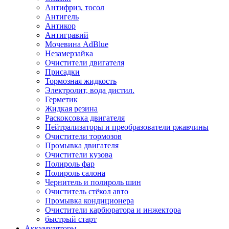
Антифриз, тосол
Антигель
Антикор
Антигравий
Мочевина AdBlue
Незамерзайка
Очистители двигателя
Присадки
Тормозная жидкость
Электролит, вода дистил.
Герметик
Жидкая резина
Раскоксовка двигателя
Нейтрализаторы и преобразователи ржавчины
Очистители тормозов
Промывка двигателя
Очистители кузова
Полироль фар
Полироль салона
Чернитель и полироль шин
Очиститель стёкол авто
Промывка кондиционера
Очистители карбюратора и инжектора
быстрый старт
Аккумуляторы