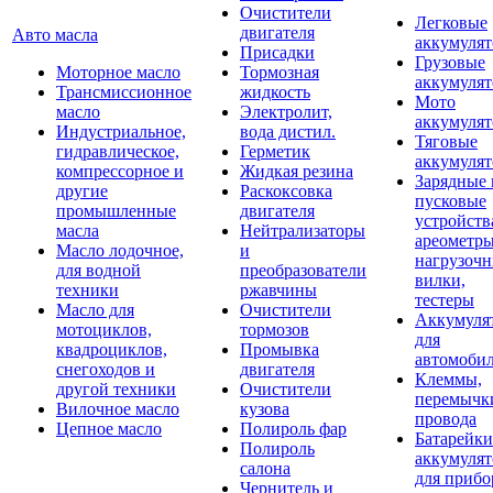
Очистители
Легковые
двигателя
Авто масла
аккумуля
Присадки
Грузовые
Моторное масло
Тормозная
аккумуля
Трансмиссионное
жидкость
Мото
масло
Электролит,
аккумуля
Индустриальное,
вода дистил.
Тяговые
гидравлическое,
Герметик
аккумуля
компрессорное и
Жидкая резина
Зарядные 
другие
Раскоксовка
пусковые
промышленные
двигателя
устройств
масла
Нейтрализаторы
ареометры
Масло лодочное,
и
нагрузоч
для водной
преобразователи
вилки,
техники
ржавчины
тестеры
Масло для
Очистители
Аккумуля
мотоциклов,
тормозов
для
квадроциклов,
Промывка
автомоби
снегоходов и
двигателя
Клеммы,
другой техники
Очистители
перемычк
Вилочное масло
кузова
провода
Цепное масло
Полироль фар
Батарейки
Полироль
аккумуля
салона
для прибо
Чернитель и