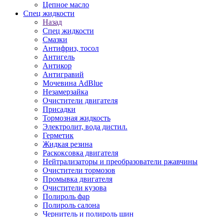
Цепное масло
Спец жидкости
Назад
Спец жидкости
Смазки
Антифриз, тосол
Антигель
Антикор
Антигравий
Мочевина AdBlue
Незамерзайка
Очистители двигателя
Присадки
Тормозная жидкость
Электролит, вода дистил.
Герметик
Жидкая резина
Раскоксовка двигателя
Нейтрализаторы и преобразователи ржавчины
Очистители тормозов
Промывка двигателя
Очистители кузова
Полироль фар
Полироль салона
Чернитель и полироль шин