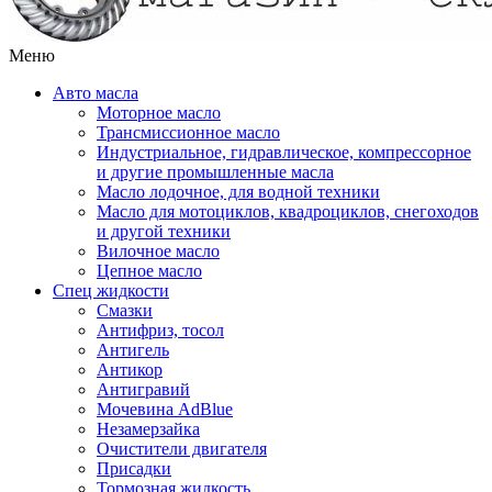
Меню
Авто масла
Моторное масло
Трансмиссионное масло
Индустриальное, гидравлическое, компрессорное
и другие промышленные масла
Масло лодочное, для водной техники
Масло для мотоциклов, квадроциклов, снегоходов
и другой техники
Вилочное масло
Цепное масло
Спец жидкости
Смазки
Антифриз, тосол
Антигель
Антикор
Антигравий
Мочевина AdBlue
Незамерзайка
Очистители двигателя
Присадки
Тормозная жидкость