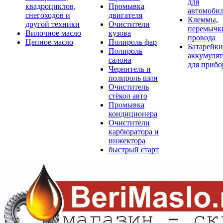
для
квадроциклов,
Промывка
автомоби
снегоходов и
двигателя
Клеммы,
другой техники
Очистители
перемычк
Вилочное масло
кузова
провода
Цепное масло
Полироль фар
Батарейки
Полироль
аккумуля
салона
для прибо
Чернитель и
полироль шин
Очиститель
стёкол авто
Промывка
кондиционера
Очистители
карбюратора и
инжектора
быстрый старт