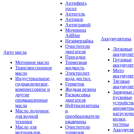
Антифриз,
тосол
Антигель
Антикор
Антигравий
Мочевина
AdBlue
Аккумуляторы
Незамерзайка
Очистители
Легковые
двигателя
Авто масла
аккумуля
Присадки
Грузовые
Моторное масло
Тормозная
аккумуля
Трансмиссионное
жидкость
Мото
масло
Электролит,
аккумуля
Индустриальное,
вода дистил.
Тяговые
гидравлическое,
Герметик
аккумуля
компрессорное и
Жидкая резина
Зарядные 
другие
Раскоксовка
пусковые
промышленные
двигателя
устройств
масла
Нейтрализаторы
ареометры
Масло лодочное,
и
нагрузоч
для водной
преобразователи
вилки,
техники
ржавчины
тестеры
Масло для
Очистители
Аккумуля
мотоциклов,
тормозов