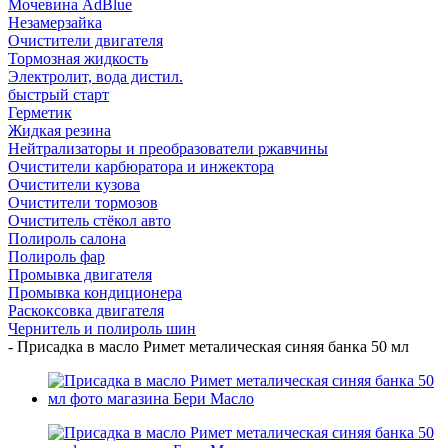
Мочевина AdBlue
Незамерзайка
Очистители двигателя
Тормозная жидкость
Электролит, вода дистил.
быстрый старт
Герметик
Жидкая резина
Нейтрализаторы и преобразователи ржавчины
Очистители карбюратора и инжектора
Очистители кузова
Очистители тормозов
Очиститель стёкол авто
Полироль салона
Полироль фар
Промывка двигателя
Промывка кондиционера
Раскоксовка двигателя
Чернитель и полироль шин
-
Присадка в масло Римет металическая синяя банка 50 мл