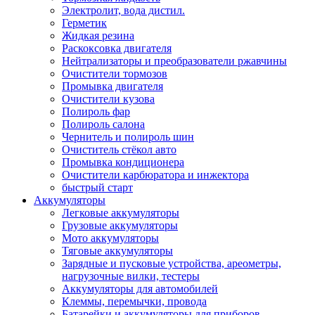
Электролит, вода дистил.
Герметик
Жидкая резина
Раскоксовка двигателя
Нейтрализаторы и преобразователи ржавчины
Очистители тормозов
Промывка двигателя
Очистители кузова
Полироль фар
Полироль салона
Чернитель и полироль шин
Очиститель стёкол авто
Промывка кондиционера
Очистители карбюратора и инжектора
быстрый старт
Аккумуляторы
Легковые аккумуляторы
Грузовые аккумуляторы
Мото аккумуляторы
Тяговые аккумуляторы
Зарядные и пусковые устройства, ареометры,
нагрузочные вилки, тестеры
Аккумуляторы для автомобилей
Клеммы, перемычки, провода
Батарейки и аккумуляторы для приборов