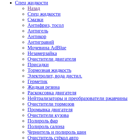
Спец жидкости
Назад
Спец жидкости
Смазки
Антифриз, тосол
Антигель
Антикор
Антигравий
Мочевина AdBlue
Незамерзайка
Очистители двигателя
Присадки
Тормозная жидкость
Электролит, вода дистил.
Герметик
Жидкая резина
Раскоксовка двигателя
Нейтрализаторы и преобразователи ржавчины
Очистители тормозов
Промывка двигателя
Очистители кузова
Полироль фар
Полироль салона
Чернитель и полироль шин
Очиститель стёкол авто