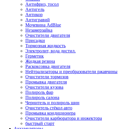
Антифриз, тосол
Антигель
Антикор
Антигравий
Мочевина AdBlue
Незамерзайка
Очистители двигателя
Присадки
Тормозная жидкость
Электролит, вода дистил.
Герметик
Жидкая резина
Раскоксовка двигателя
Нейтрализаторы и преобразователи ржавчины
Очистители тормозов
Промывка двигателя
Очистители кузова
Полироль фар
Полироль салона
Чернитель и полироль шин
Очиститель стёкол авто
Промывка кондиционера
Очистители карбюратора и инжектора
быстрый старт
Аккумуляторы