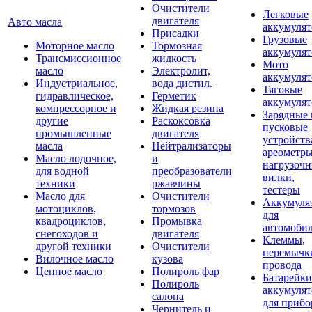
Очистители
Легковые
двигателя
Авто масла
аккумуля
Присадки
Грузовые
Моторное масло
Тормозная
аккумуля
Трансмиссионное
жидкость
Мото
масло
Электролит,
аккумуля
Индустриальное,
вода дистил.
Тяговые
гидравлическое,
Герметик
аккумуля
компрессорное и
Жидкая резина
Зарядные 
другие
Раскоксовка
пусковые
промышленные
двигателя
устройств
масла
Нейтрализаторы
ареометры
Масло лодочное,
и
нагрузоч
для водной
преобразователи
вилки,
техники
ржавчины
тестеры
Масло для
Очистители
Аккумуля
мотоциклов,
тормозов
для
квадроциклов,
Промывка
автомоби
снегоходов и
двигателя
Клеммы,
другой техники
Очистители
перемычк
Вилочное масло
кузова
провода
Цепное масло
Полироль фар
Батарейки
Полироль
аккумуля
салона
для прибо
Чернитель и