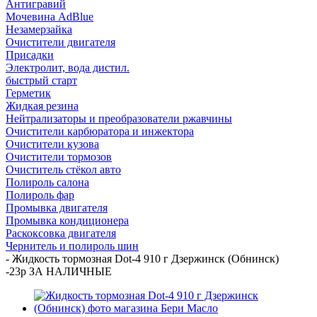
Антигравий
Мочевина AdBlue
Незамерзайка
Очистители двигателя
Присадки
Электролит, вода дистил.
быстрый старт
Герметик
Жидкая резина
Нейтрализаторы и преобразователи ржавчины
Очистители карбюратора и инжектора
Очистители кузова
Очистители тормозов
Очиститель стёкол авто
Полироль салона
Полироль фар
Промывка двигателя
Промывка кондиционера
Раскоксовка двигателя
Чернитель и полироль шин
-
Жидкость тормозная Dot-4 910 г Дзержинск (Обнинск)
-23р ЗА НАЛИЧНЫЕ