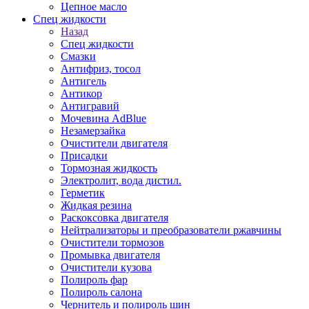
Цепное масло
Спец жидкости
Назад
Спец жидкости
Смазки
Антифриз, тосол
Антигель
Антикор
Антигравий
Мочевина AdBlue
Незамерзайка
Очистители двигателя
Присадки
Тормозная жидкость
Электролит, вода дистил.
Герметик
Жидкая резина
Раскоксовка двигателя
Нейтрализаторы и преобразователи ржавчины
Очистители тормозов
Промывка двигателя
Очистители кузова
Полироль фар
Полироль салона
Чернитель и полироль шин