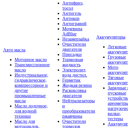
Антифриз,
тосол
Антигель
Антикор
Антигравий
Мочевина
AdBlue
Аккумуляторы
Незамерзайка
Очистители
Легковые
двигателя
Авто масла
аккумуля
Присадки
Грузовые
Моторное масло
Тормозная
аккумуля
Трансмиссионное
жидкость
Мото
масло
Электролит,
аккумуля
Индустриальное,
вода дистил.
Тяговые
гидравлическое,
Герметик
аккумуля
компрессорное и
Жидкая резина
Зарядные 
другие
Раскоксовка
пусковые
промышленные
двигателя
устройств
масла
Нейтрализаторы
ареометры
Масло лодочное,
и
нагрузоч
для водной
преобразователи
вилки,
техники
ржавчины
тестеры
Масло для
Очистители
Аккумуля
мотоциклов,
тормозов