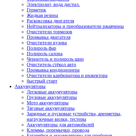
Электролит, вода дистил.
Герметик
Жидкая резина
Раскоксовка двигателя
Нейтрализаторы и преобразователи ржавчины
Очистители тормозов
Промывка двигателя
Очистители кузова
Полироль фар
Полироль салона
Чернитель и полироль шин
Очиститель стёкол авто
Промывка кондиционера
Очистители карбюратора и инжектора
быстрый старт
Аккумуляторы
Легковые аккумуляторы
Грузовые аккумуляторы
Мото аккумуляторы
Тяговые аккумуляторы
Зарядные и пусковые устройства, ареометры,
нагрузочные вилки, тестеры
Аккумуляторы для автомобилей
Клеммы, перемычки, провода
Батарейки и аккумуляторы для приборов