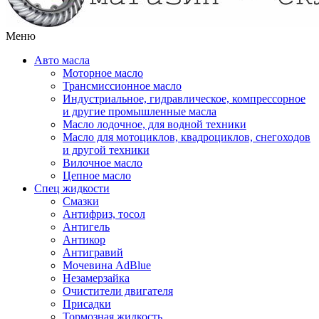
Меню
Авто масла
Моторное масло
Трансмиссионное масло
Индустриальное, гидравлическое, компрессорное
и другие промышленные масла
Масло лодочное, для водной техники
Масло для мотоциклов, квадроциклов, снегоходов
и другой техники
Вилочное масло
Цепное масло
Спец жидкости
Смазки
Антифриз, тосол
Антигель
Антикор
Антигравий
Мочевина AdBlue
Незамерзайка
Очистители двигателя
Присадки
Тормозная жидкость