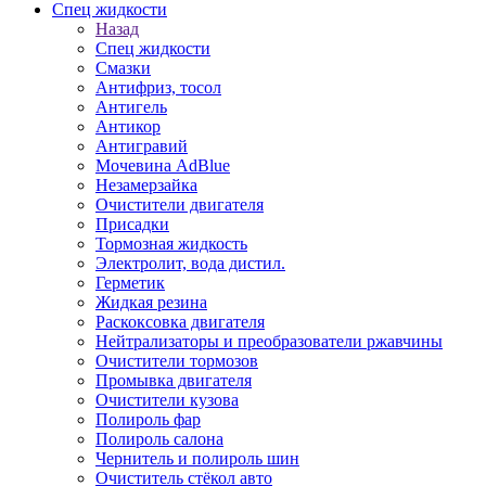
Спец жидкости
Назад
Спец жидкости
Смазки
Антифриз, тосол
Антигель
Антикор
Антигравий
Мочевина AdBlue
Незамерзайка
Очистители двигателя
Присадки
Тормозная жидкость
Электролит, вода дистил.
Герметик
Жидкая резина
Раскоксовка двигателя
Нейтрализаторы и преобразователи ржавчины
Очистители тормозов
Промывка двигателя
Очистители кузова
Полироль фар
Полироль салона
Чернитель и полироль шин
Очиститель стёкол авто