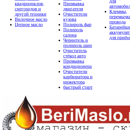
для
квадроциклов,
Промывка
автомоби
снегоходов и
двигателя
Клеммы,
другой техники
Очистители
перемычк
Вилочное масло
кузова
провода
Цепное масло
Полироль фар
Батарейки
Полироль
аккумуля
салона
для прибо
Чернитель и
полироль шин
Очиститель
стёкол авто
Промывка
кондиционера
Очистители
карбюратора и
инжектора
быстрый старт