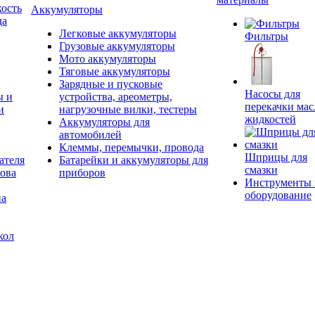
ость
Аккумуляторы
да
Легковые аккумуляторы
Фильтры
Грузовые аккумуляторы
Мото аккумуляторы
Тяговые аккумуляторы
Зарядные и пусковые
Насосы для
ы и
устройства, ареометры,
перекачки мас
и
нагрузочные вилки, тестеры
жидкостей
Аккумуляторы для
автомобилей
Клеммы, перемычки, провода
Шприцы для
ателя
Батарейки и аккумуляторы для
смазки
ова
приборов
Инструменты 
оборудование
на
кол