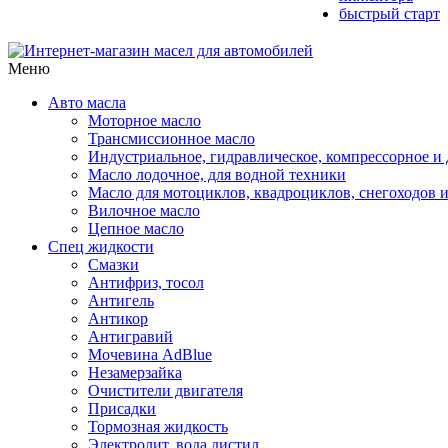
быстрый старт
Меню
Авто масла
Моторное масло
Трансмиссионное масло
Индустриальное, гидравлическое, компрессорное 
Масло лодочное, для водной техники
Масло для мотоциклов, квадроциклов, снегоходов 
Вилочное масло
Цепное масло
Спец жидкости
Смазки
Антифриз, тосол
Антигель
Антикор
Антигравий
Мочевина AdBlue
Незамерзайка
Очистители двигателя
Присадки
Тормозная жидкость
Электролит, вода дистил.