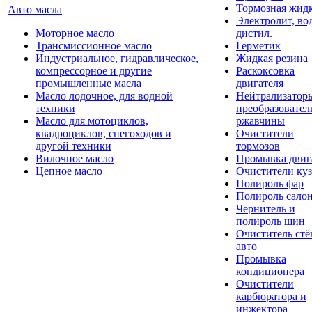
Тормозная жидк
Авто масла
Электролит, во
Моторное масло
дистил.
Трансмиссионное масло
Герметик
Индустриальное, гидравлическое,
Жидкая резина
компрессорное и другие
Раскоксовка
промышленные масла
двигателя
Масло лодочное, для водной
Нейтрализатор
техники
преобразовател
Масло для мотоциклов,
ржавчины
квадроциклов, снегоходов и
Очистители
другой техники
тормозов
Вилочное масло
Промывка двиг
Цепное масло
Очистители куз
Полироль фар
Полироль сало
Чернитель и
полироль шин
Очиститель стё
авто
Промывка
кондиционера
Очистители
карбюратора и
инжектора