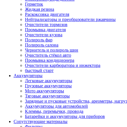
Герметик
Жидкая резина
Раскоксовка двигателя
Нейтрализаторы и преобразователи ржавчины
Очистители тормозов
Промывка двигателя
Очистители кузова
Полироль фар
Полироль салона
Чернитель и полироль шин
Очиститель стёкол авто
Промывка кондиционера
Очистители карбюратора и инжектора
быстрый старт
Аккумуляторы
Легковые аккумуляторы
Грузовые аккумуляторы
Мото аккумуляторы
Тяговые аккумуляторы
Зарядные и пусковые устройства, ареометры, нагру
Аккумуляторы для автомобилей
Клеммы, перемычки, провода
Батарейки и аккумуляторы для приборов
Сопутствующие материалы
Фильтры