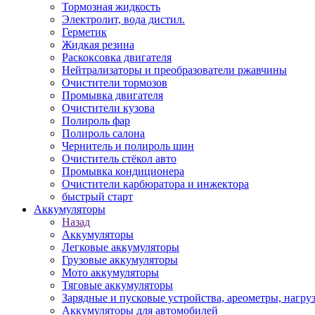
Тормозная жидкость
Электролит, вода дистил.
Герметик
Жидкая резина
Раскоксовка двигателя
Нейтрализаторы и преобразователи ржавчины
Очистители тормозов
Промывка двигателя
Очистители кузова
Полироль фар
Полироль салона
Чернитель и полироль шин
Очиститель стёкол авто
Промывка кондиционера
Очистители карбюратора и инжектора
быстрый старт
Аккумуляторы
Назад
Аккумуляторы
Легковые аккумуляторы
Грузовые аккумуляторы
Мото аккумуляторы
Тяговые аккумуляторы
Зарядные и пусковые устройства, ареометры, нагру
Аккумуляторы для автомобилей