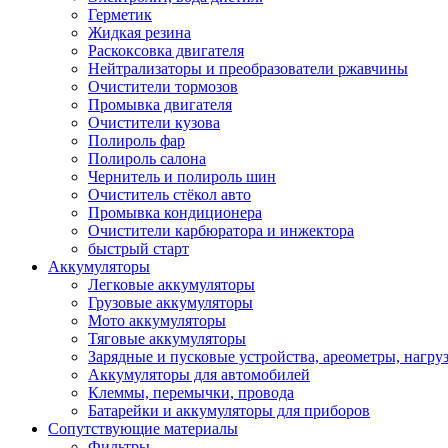
Герметик
Жидкая резина
Раскоксовка двигателя
Нейтрализаторы и преобразователи ржавчины
Очистители тормозов
Промывка двигателя
Очистители кузова
Полироль фар
Полироль салона
Чернитель и полироль шин
Очиститель стёкол авто
Промывка кондиционера
Очистители карбюратора и инжектора
быстрый старт
Аккумуляторы
Легковые аккумуляторы
Грузовые аккумуляторы
Мото аккумуляторы
Тяговые аккумуляторы
Зарядные и пусковые устройства, ареометры, нагру
Аккумуляторы для автомобилей
Клеммы, перемычки, провода
Батарейки и аккумуляторы для приборов
Сопутствующие материалы
Фильтры