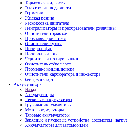
Тормозная жидкость
Электролит, вода дистил.
Герметик
Жидкая резина
Раскоксовка двигателя
Нейтрализаторы и преобразователи ржавчины
Очистители тормозов
Промывка двигателя
Очистители кузова
Полироль фар
Полироль салона
Чернитель и полироль шин
Очиститель стёкол авто
Промывка кондиционера
Очистители карбюратора и инжектора
быстрый старт
Аккумуляторы
Назад
Аккумуляторы
Легковые аккумуляторы
Грузовые аккумуляторы
Мото аккумуляторы
Тяговые аккумуляторы
Зарядные и пусковые устройства, ареометры, нагру
Аккумуляторы для автомобилей