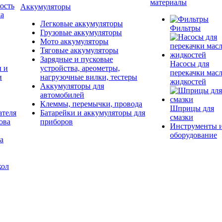
материалы
ость
Аккумуляторы
да
Легковые аккумуляторы
Фильтры
Грузовые аккумуляторы
Мото аккумуляторы
Тяговые аккумуляторы
Зарядные и пусковые
Насосы для
ы и
устройства, ареометры,
перекачки масл
и
нагрузочные вилки, тестеры
жидкостей
Аккумуляторы для
автомобилей
Клеммы, перемычки, провода
Шприцы для
ателя
Батарейки и аккумуляторы для
смазки
ова
приборов
Инструменты 
оборудование
а
кол