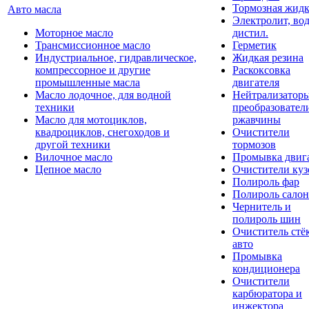
Тормозная жидк
Авто масла
Электролит, во
Моторное масло
дистил.
Трансмиссионное масло
Герметик
Индустриальное, гидравлическое,
Жидкая резина
компрессорное и другие
Раскоксовка
промышленные масла
двигателя
Масло лодочное, для водной
Нейтрализатор
техники
преобразовател
Масло для мотоциклов,
ржавчины
квадроциклов, снегоходов и
Очистители
другой техники
тормозов
Вилочное масло
Промывка двиг
Цепное масло
Очистители куз
Полироль фар
Полироль салон
Чернитель и
полироль шин
Очиститель стё
авто
Промывка
кондиционера
Очистители
карбюратора и
инжектора