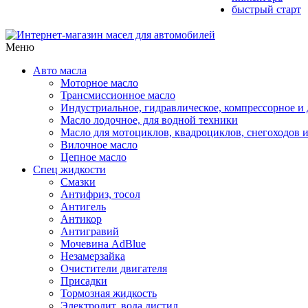
быстрый старт
Меню
Авто масла
Моторное масло
Трансмиссионное масло
Индустриальное, гидравлическое, компрессорное 
Масло лодочное, для водной техники
Масло для мотоциклов, квадроциклов, снегоходов 
Вилочное масло
Цепное масло
Спец жидкости
Смазки
Антифриз, тосол
Антигель
Антикор
Антигравий
Мочевина AdBlue
Незамерзайка
Очистители двигателя
Присадки
Тормозная жидкость
Электролит, вода дистил.