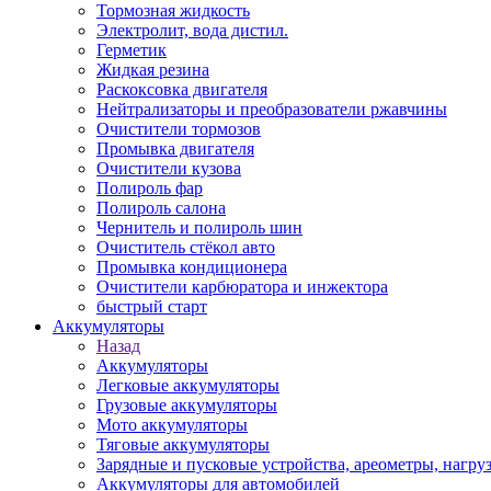
Тормозная жидкость
Электролит, вода дистил.
Герметик
Жидкая резина
Раскоксовка двигателя
Нейтрализаторы и преобразователи ржавчины
Очистители тормозов
Промывка двигателя
Очистители кузова
Полироль фар
Полироль салона
Чернитель и полироль шин
Очиститель стёкол авто
Промывка кондиционера
Очистители карбюратора и инжектора
быстрый старт
Аккумуляторы
Назад
Аккумуляторы
Легковые аккумуляторы
Грузовые аккумуляторы
Мото аккумуляторы
Тяговые аккумуляторы
Зарядные и пусковые устройства, ареометры, нагру
Аккумуляторы для автомобилей