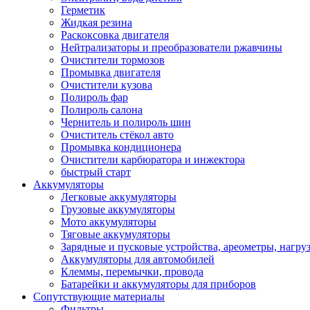
Герметик
Жидкая резина
Раскоксовка двигателя
Нейтрализаторы и преобразователи ржавчины
Очистители тормозов
Промывка двигателя
Очистители кузова
Полироль фар
Полироль салона
Чернитель и полироль шин
Очиститель стёкол авто
Промывка кондиционера
Очистители карбюратора и инжектора
быстрый старт
Аккумуляторы
Легковые аккумуляторы
Грузовые аккумуляторы
Мото аккумуляторы
Тяговые аккумуляторы
Зарядные и пусковые устройства, ареометры, нагру
Аккумуляторы для автомобилей
Клеммы, перемычки, провода
Батарейки и аккумуляторы для приборов
Сопутствующие материалы
Фильтры