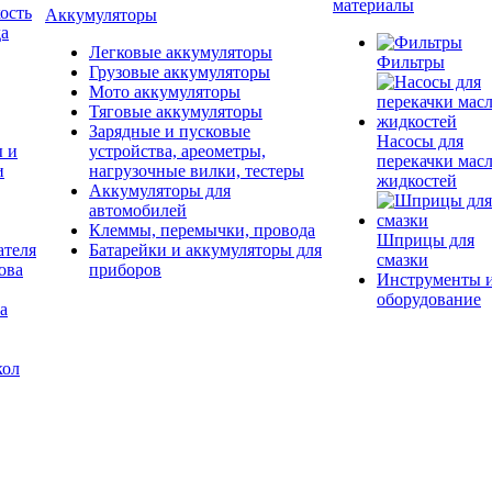
материалы
ость
Аккумуляторы
да
Легковые аккумуляторы
Фильтры
Грузовые аккумуляторы
Мото аккумуляторы
Тяговые аккумуляторы
Зарядные и пусковые
Насосы для
ы и
устройства, ареометры,
перекачки масл
и
нагрузочные вилки, тестеры
жидкостей
Аккумуляторы для
автомобилей
Клеммы, перемычки, провода
Шприцы для
ателя
Батарейки и аккумуляторы для
смазки
ова
приборов
Инструменты 
оборудование
а
кол