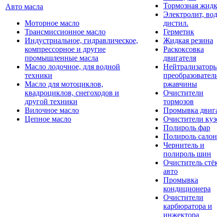
Тормозная жидк
Авто масла
Электролит, во
Моторное масло
дистил.
Трансмиссионное масло
Герметик
Индустриальное, гидравлическое,
Жидкая резина
компрессорное и другие
Раскоксовка
промышленные масла
двигателя
Масло лодочное, для водной
Нейтрализатор
техники
преобразовател
Масло для мотоциклов,
ржавчины
квадроциклов, снегоходов и
Очистители
другой техники
тормозов
Вилочное масло
Промывка двиг
Цепное масло
Очистители куз
Полироль фар
Полироль салон
Чернитель и
полироль шин
Очиститель стё
авто
Промывка
кондиционера
Очистители
карбюратора и
инжектора