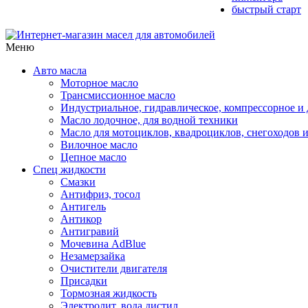
быстрый старт
Меню
Авто масла
Моторное масло
Трансмиссионное масло
Индустриальное, гидравлическое, компрессорное 
Масло лодочное, для водной техники
Масло для мотоциклов, квадроциклов, снегоходов 
Вилочное масло
Цепное масло
Спец жидкости
Смазки
Антифриз, тосол
Антигель
Антикор
Антигравий
Мочевина AdBlue
Незамерзайка
Очистители двигателя
Присадки
Тормозная жидкость
Электролит, вода дистил.